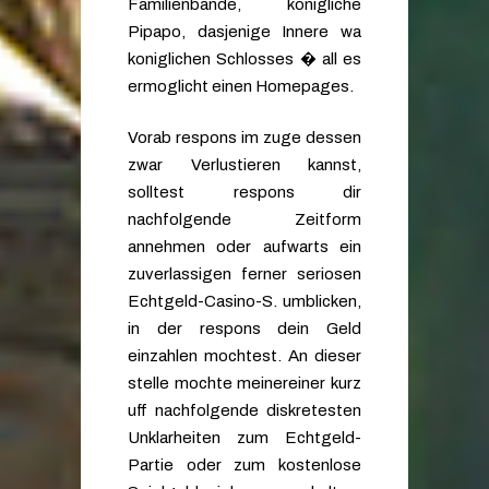
Familienbande, konigliche
Pipapo, dasjenige Innere wa
koniglichen Schlosses � all es
ermoglicht einen Homepages.
Vorab respons im zuge dessen
zwar Verlustieren kannst,
solltest respons dir
nachfolgende Zeitform
annehmen oder aufwarts ein
zuverlassigen ferner seriosen
Echtgeld-Casino-S. umblicken,
in der respons dein Geld
einzahlen mochtest. An dieser
stelle mochte meinereiner kurz
uff nachfolgende diskretesten
Unklarheiten zum Echtgeld-
Partie oder zum kostenlose