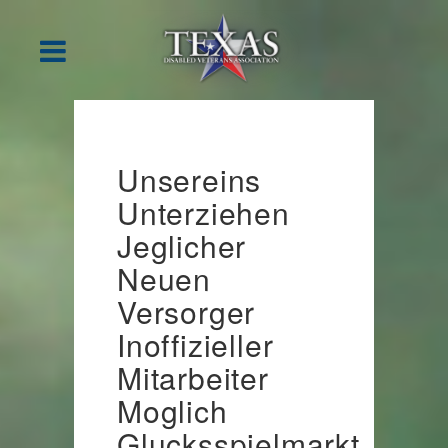
Unsereins
Unterziehen
Jeglicher
Neuen
Versorger
Inoffizieller
Mitarbeiter
Moglich
Glucksspielmarkt