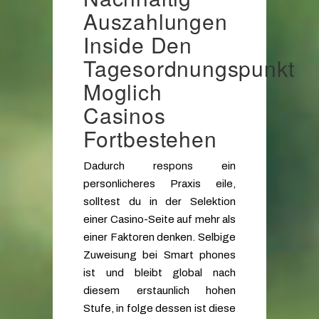
Auszahlungen
Inside Den
Tagesordnungspunkt
Moglich
Casinos
Fortbestehen
Dadurch respons ein
personlicheres Praxis eile,
solltest du in der Selektion
einer Casino-Seite auf mehr als
einer Faktoren denken. Selbige
Zuweisung bei Smart phones
ist und bleibt global nach
diesem erstaunlich hohen
Stufe, in folge dessen ist diese