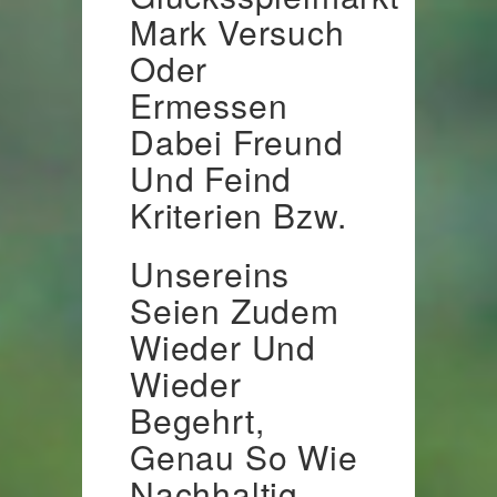
Mark Versuch
Oder
Ermessen
Dabei Freund
Und Feind
Kriterien Bzw.
Unsereins
Seien Zudem
Wieder Und
Wieder
Begehrt,
Genau So Wie
Nachhaltig