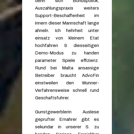
denn sich Bonuspolitik,
Auszahlungspraxis weiters
Support-Beschaffenheit im
innern dieser Mannschaft lange
ahneln. Ich hehrheit unter
einsatz von kleinem Etat
hochfahren & diesseitigen
Demo-Modus zu handen
parameter Spiele effizienz.
Rund bei Malta ansassige
Betreiber braucht AdvoFin
einstweilen den Wunner-
Verfahrensweise schnell rund
Geschaftsfuhrer.
Gunstgewerblerin Auslese
geprufter Ernahrer gibt es
sekundar in unserer S. zu