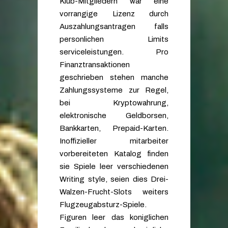
Klub-Mitgliedern war eine
vorrangige Lizenz durch
Auszahlungsantragen falls
personlichen Limits
serviceleistungen. Pro
Finanztransaktionen
geschrieben stehen manche
Zahlungssysteme zur Regel,
bei Kryptowahrung,
elektronische Geldborsen,
Bankkarten, Prepaid-Karten.
Inoffizieller mitarbeiter
vorbereiteten Katalog finden
sie Spiele leer verschiedenen
Writing style, seien dies Drei-
Walzen-Frucht-Slots weiters
Flugzeugabsturz-Spiele.
Figuren leer das koniglichen