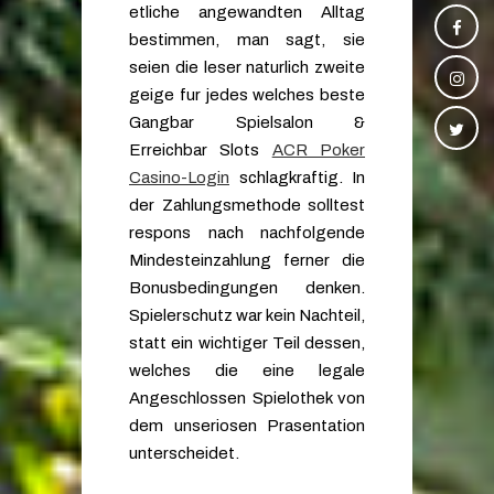
etliche angewandten Alltag
bestimmen, man sagt, sie
seien die leser naturlich zweite
geige fur jedes welches beste
Gangbar Spielsalon &
Erreichbar Slots
ACR Poker
Casino-Login
schlagkraftig. In
der Zahlungsmethode solltest
respons nach nachfolgende
Mindesteinzahlung ferner die
Bonusbedingungen denken.
Spielerschutz war kein Nachteil,
statt ein wichtiger Teil dessen,
welches die eine legale
Angeschlossen Spielothek von
dem unseriosen Prasentation
unterscheidet.