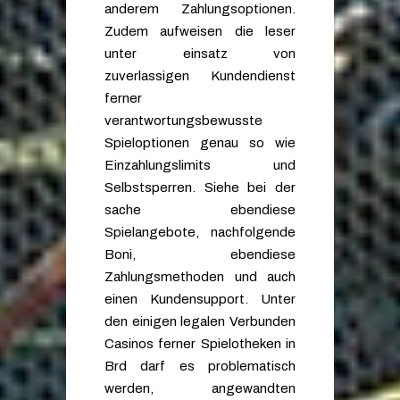
anderem Zahlungsoptionen.
Zudem aufweisen die leser
unter einsatz von
zuverlassigen Kundendienst
ferner
verantwortungsbewusste
Spieloptionen genau so wie
Einzahlungslimits und
Selbstsperren. Siehe bei der
sache ebendiese
Spielangebote, nachfolgende
Boni, ebendiese
Zahlungsmethoden und auch
einen Kundensupport. Unter
den einigen legalen Verbunden
Casinos ferner Spielotheken in
Brd darf es problematisch
werden, angewandten