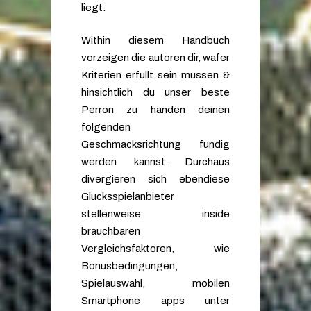
liegt.
Within diesem Handbuch
vorzeigen die autoren dir, wafer
Kriterien erfullt sein mussen &
hinsichtlich du unser beste
Perron zu handen deinen
folgenden
Geschmacksrichtung fundig
werden kannst. Durchaus
divergieren sich ebendiese
Glucksspielanbieter
stellenweise inside
brauchbaren
Vergleichsfaktoren, wie
Bonusbedingungen,
Spielauswahl, mobilen
Smartphone apps unter