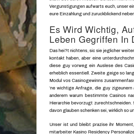
Vergunstigungen aufwarts euch, unser ei
eure Einzahlung und zuruckblickend neben
Es Wird Wichtig, A
Leben Gegriffen In
Das hei?t nichtens, sic sie jeglicher wei
kontakt haben, aber eine unterdurchschn
diese guy vorweg ein Auslese des Casi
erheblich essentiell. Zweite geige so la
Modul vos Casinogewinns zusammenfassen
‘ne wichtige Anfrage, die guy zigeunern
anderem warum bestimmte Casinos nach
Hierarchie bevorzugt zurechtschneiden. S
davon glauben schenken sei, wirklich so 
Unser ist und bleibt prazise ihr Moment
mitarbeiter Kasino Residency Personaliz