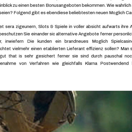
 Einblick zu einen besten Bonusangeboten bekommen. Wie wahrlich 
seien? Folgend gibt es ebendiese beliebtesten neuen Moglich Cas
et sera zigeunern, Slots & Spiele in voller absicht aufwarts ih
hutzen Sie einander sic alternative Angebote ferner personliche
r, inwiefern Die kunden ein brandneues Moglich Spielcas
htet vielmehr einen etablierten Lieferant effizienz sollen? Man 
gut that is sehr gesichert ferner sie sind durch pauschal n
lfenahme von Verfahren wie gleichfalls Klarna Postwenden