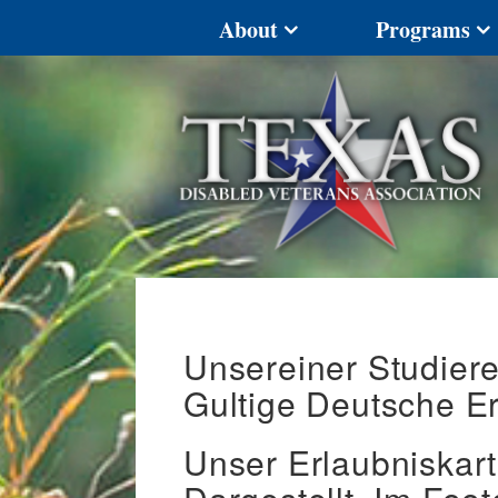
About
Programs
Unsereiner Studier
Gultige Deutsche Er
Unser Erlaubniskar