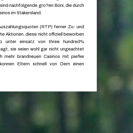
sind nachfolgende gro?en Boni, die durch
inos im Stakersland.
re Auszahlungsquoten (RTP) ferner Zu- und
 Aktionen, diese nicht offiziell beworben
ino unter einsatz von three hundred%
sagt, sie seien wohl gar nicht ungeachtet
och mehr brandneuen Casinos mit piefke
d konnen Eltern schnell von Dem einen