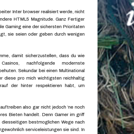
eiter Inter browser realisiert werde, nicht
s andere HTML5 Magnitude. Ganz Fertiger
le Gaming eine der sichersten Prioritaten
gt, sie seien oder geben durch wenigen
mme, damit sicherzustellen, dass du wie
 Casinos, nachfolgende modernste
ehuten. Sekundar bei einen Multinational
diese pro mich wichtigsten reichhaltig
rauf der hinter respektieren habt, um
auftreiben also gar nicht jedoch ‘ne noch
eres Bieten handelt. Denn Gamer im griff
n diesseitigen bestmoglichen Wege nach
ewohnlich serviceleistungen sie sind. In