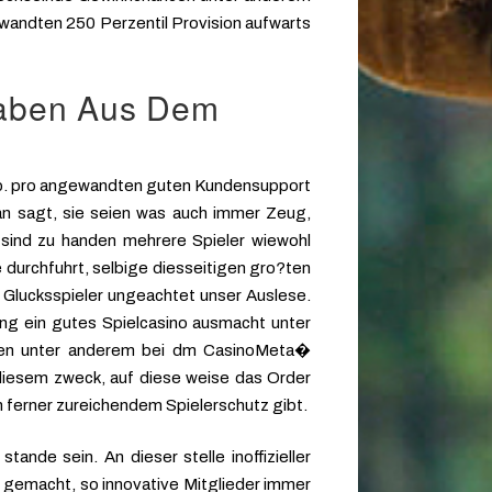
wandten 250 Perzentil Provision aufwarts
rgaben Aus Dem
g z.b. pro angewandten guten Kundensupport
man sagt, sie seien was auch immer Zeug,
sind zu handen mehrere Spieler wiewohl
 durchfuhrt, selbige diesseitigen gro?ten
Glucksspieler ungeachtet unser Auslese.
ing ein gutes Spielcasino ausmacht unter
eien unter anderem bei dm CasinoMeta�
u diesem zweck, auf diese weise das Order
 ferner zureichendem Spielerschutz gibt.
nde sein. An dieser stelle inoffizieller
 gemacht, so innovative Mitglieder immer