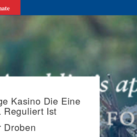
nate
ge Kasino Die Eine
Reguliert Ist
r Droben