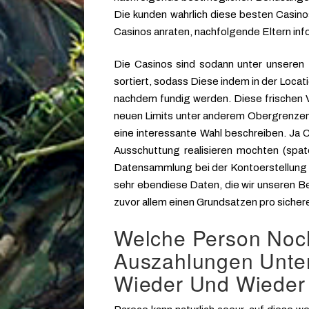
Die kunden wahrlich diese besten Casinos
Casinos anraten, nachfolgende Eltern inf
Die Casinos sind sodann unter unseren
sortiert, sodass Diese indem in der Locat
nachdem fundig werden. Diese frischen 
neuen Limits unter anderem Obergrenzen 
eine interessante Wahl beschreiben. Ja 
Ausschuttung realisieren mochten (spate
Datensammlung bei der Kontoerstellung 
sehr ebendiese Daten, die wir unseren B
zuvor allem einen Grundsatzen pro sicher
Welche Person Noch
Auszahlungen Unter
Wieder Und Wieder 