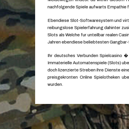
nachfolgende Spiele aufwarts Empathie f
Ebendiese Slot-Softwaresystem und virt
reibungslose Spielerfahrung dahinter zu
Slots als Welche fur unteilbar realen C
Jahren ebendiese beliebtesten Gangbar-S
Ihr deutsches Verbunden Spielcasino � t
Immaterielle Automatenspiele (Slots) ube
doch lizenzierte Streben ihre Dienste ein
preisgekronten Online Spielotheken ube
wurden.