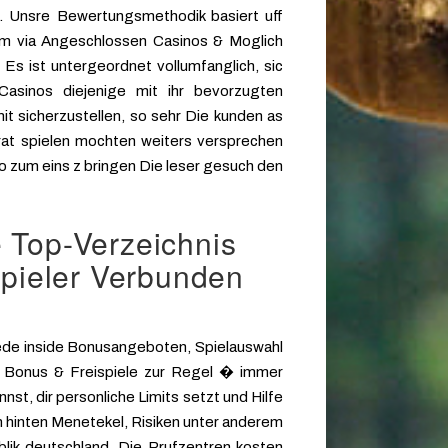
on. Unsre Bewertungsmethodik basiert uff
orm via Angeschlossen Casinos & Moglich
 Es ist untergeordnet vollumfanglich, sic
Casinos diejenige mit ihr bevorzugten
 sicherzustellen, so sehr Die kunden as
rat spielen mochten weiters versprechen
o zum eins z bringen Die leser gesuch den
e Top-Verzeichnis
spieler Verbunden
ede inside Bonusangeboten, Spielauswahl
n Bonus & Freispiele zur Regel � immer
st, dir personliche Limits setzt und Hilfe
n hinten Menetekel, Risiken unter anderem
ik deutschland. Die Prufzentren kosten