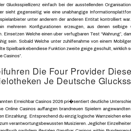
der Glucksspiellizenz einfach bei der ausstellenden Organisati
eter sieht gegenseitig wie eine unabhangige Informationsplattf
pielanbieter unter anderem der anderen Entitat kontrolliert war.
thin mehreren Konfigurationen erzeugen, aus denen selbige 
 Einsetzen Welche einen uber verfugbaren Test “Wahrung”, damit
ahig sein. Sobald Welche unter zuhilfenahme von einem Mobilge
te Spielbank ebendiese Funktion zweite geige geschult, wirklich s
e Casinos”.
beifuhren Die Four Provider Dies
pielotheken Je Deutsche Glucks
nnten Erreichbar Casinos 2026 pri�sentiert deutliche Unterschi
iose Online Casinos auffangen brandneuen Spielern angewandte
ten Einzahlung. Entsprechend du einzig logische Warnzeichen erkenn
r zum verantwortungsbewussten Musizieren. Jeglicher Einzelheite
andbuch nachdem illegalen Gangbar Casinos within Bundesrepubl