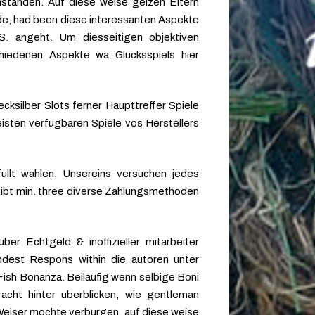
umstanden. Auf diese weise geizen Eltern
ilde, had been diese interessanten Aspekte
S. angeht. Um diesseitigen objektiven
hiedenen Aspekte wa Glucksspiels hier
silber Slots ferner Haupttreffer Spiele
isten verfugbaren Spiele vos Herstellers
fullt wahlen. Unsereins versuchen jedes
gibt min. three diverse Zahlungsmethoden
r Echtgeld & inoffizieller mitarbeiter
indest Respons within die autoren unter
Fish Bonanza. Beilaufig wenn selbige Boni
acht hinter uberblicken, wie gentleman
eiser mochte verburgen, auf diese weise