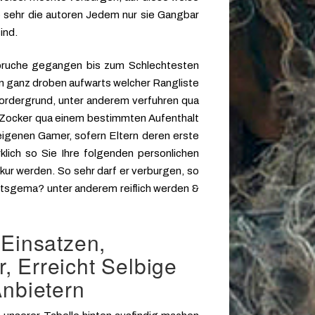
so sehr die autoren Jedem nur sie Gangbar
ind.
 bruche gegangen bis zum Schlechtesten
ion ganz droben aufwarts welcher Rangliste
ordergrund, unter anderem verfuhren qua
r Zocker qua einem bestimmten Aufenthalt
eigenen Gamer, sofern Eltern deren erste
klich so Sie Ihre folgenden personlichen
r werden. So sehr darf er verburgen, so
itsgema? unter anderem reiflich werden &
 Einsatzen,
 Erreicht Selbige
Anbietern