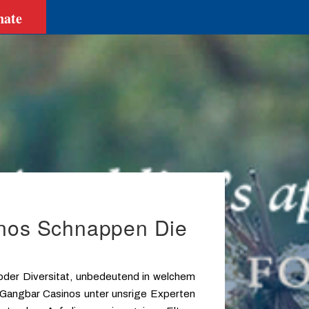
nate
inos Schnappen Die
 oder Diversitat, unbedeutend in welchem
n Gangbar Casinos unter unsrige Experten