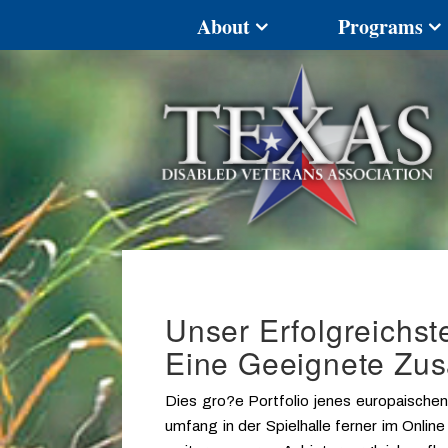
About
Programs
Unser Erfolgreichs
Eine Geeignete Zus
Dies gro?e Portfolio jenes europaischen
umfang in der Spielhalle ferner im Onli