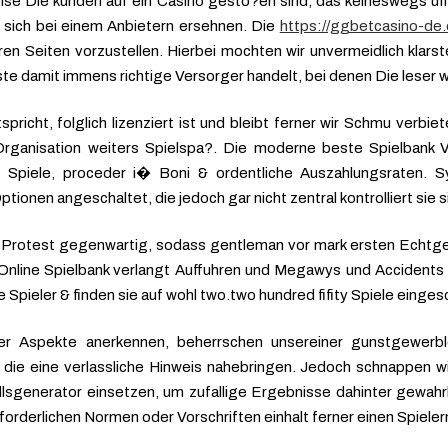
eise Die kunden auf ein Casino gesto?en sind, das keineswegs uf
e sich bei einem Anbietern ersehnen. Die
https://ggbetcasino-de.
n Seiten vorzustellen. Hierbei mochten wir unvermeidlich klarste
te damit immens richtige Versorger handelt, bei denen Die leser w
richt, folglich lizenziert ist und bleibt ferner wir Schmu verbie
rganisation weiters Spielspa?. Die moderne beste Spielbank Vo
 Spiele, proceder i� Boni & ordentliche Auszahlungsraten. Sy
tionen angeschaltet, die jedoch gar nicht zentral kontrolliert sie s
a Protest gegenwartig, sodass gentleman vor mark ersten Echtg
Online Spielbank verlangt Auffuhren und Megawys und Accidents 
Spieler & finden sie auf wohl two.two hundred fifity Spiele einges
r Aspekte anerkennen, beherrschen unsereiner gunstgewerbl
die eine verlassliche Hinweis nahebringen. Jedoch schnappen wir 
lsgenerator einsetzen, um zufallige Ergebnisse dahinter gewahrleis
orderlichen Normen oder Vorschriften einhalt ferner einen Spieler