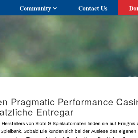
Community
Contact Us
Do
ten Pragmatic Performance Cas
atzliche Entregar
 Herstellers von Slots & Spielautomaten finden sie auf Ereignis
ne Spielbank. Sobald Die kunden sich bei der Auslese des eigene