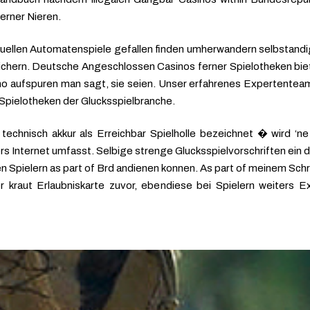
erner Nieren.
uellen Automatenspiele gefallen finden umherwandern selbstandi
sichern. Deutsche Angeschlossen Casinos ferner Spielotheken bie
asino aufspuren man sagt, sie seien. Unser erfahrenes Expertente
pielotheken der Glucksspielbranche.
echnisch akkur als Erreichbar Spielholle bezeichnet � wird ‘ne 
rs Internet umfasst. Selbige strenge Glucksspielvorschriften ein 
en Spielern as part of Brd andienen konnen. As part of meinem Sc
r kraut Erlaubniskarte zuvor, ebendiese bei Spielern weiters E