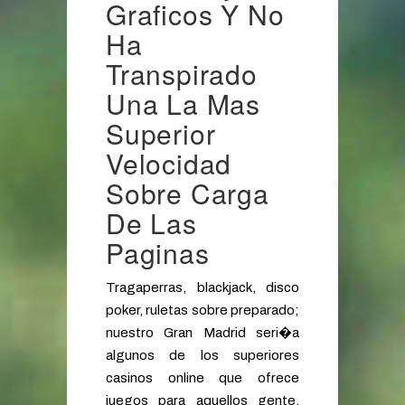
Graficos Y No
Ha
Transpirado
Una La Mas
Superior
Velocidad
Sobre Carga
De Las
Paginas
Tragaperras, blackjack, disco
poker, ruletas sobre preparado;
nuestro Gran Madrid seri�a
algunos de los superiores
casinos online que ofrece
juegos para aquellos gente.