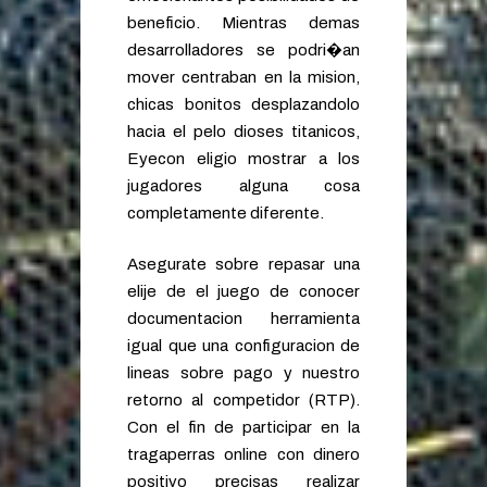
beneficio. Mientras demas
desarrolladores se podri�an
mover centraban en la mision,
chicas bonitos desplazandolo
hacia el pelo dioses titanicos,
Eyecon eligio mostrar a los
jugadores alguna cosa
completamente diferente.
Asegurate sobre repasar una
elije de el juego de conocer
documentacion herramienta
igual que una configuracion de
lineas sobre pago y nuestro
retorno al competidor (RTP).
Con el fin de participar en la
tragaperras online con dinero
positivo precisas realizar