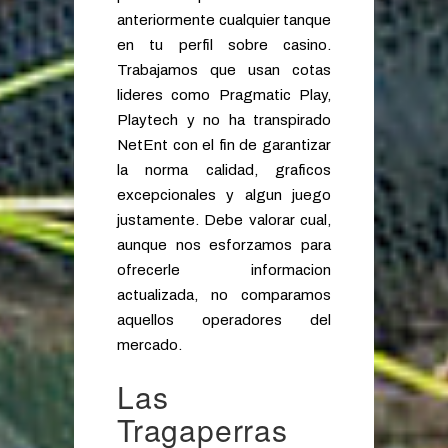
anteriormente cualquier tanque
en tu perfil sobre casino.
Trabajamos que usan cotas
lideres como Pragmatic Play,
Playtech y no ha transpirado
NetEnt con el fin de garantizar
la norma calidad, graficos
excepcionales y algun juego
justamente. Debe valorar cual,
aunque nos esforzamos para
ofrecerle informacion
actualizada, no comparamos
aquellos operadores del
mercado.
Las
Tragaperras