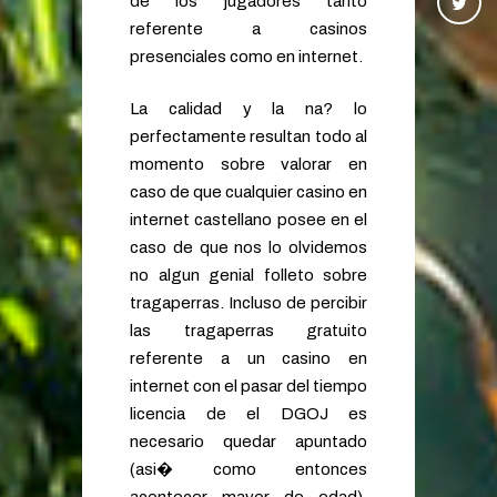
de los jugadores tanto
referente a casinos
presenciales como en internet.
La calidad y la na? lo
perfectamente resultan todo al
momento sobre valorar en
caso de que cualquier casino en
internet castellano posee en el
caso de que nos lo olvidemos
no algun genial folleto sobre
tragaperras. Incluso de percibir
las tragaperras gratuito
referente a un casino en
internet con el pasar del tiempo
licencia de el DGOJ es
necesario quedar apuntado
(asi� como entonces