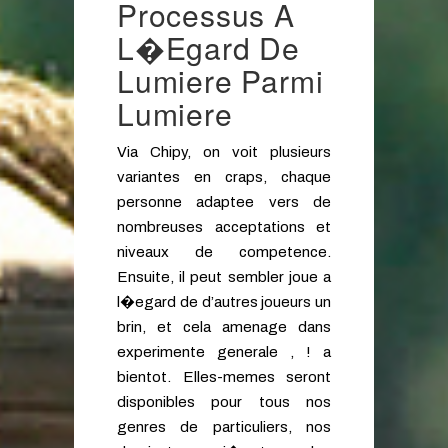
Processus A
L�egard De
Lumiere Parmi
Lumiere
Via Chipy, on voit plusieurs
variantes en craps, chaque
personne adaptee vers de
nombreuses acceptations et
niveaux de competence.
Ensuite, il peut sembler joue a
l�egard de d’autres joueurs un
brin, et cela amenage dans
experimente generale , ! a
bientot. Elles-memes seront
disponibles pour tous nos
genres de particuliers, nos