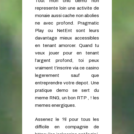
Tout mon chic demo non
represente loin une activite de
monaie aussi cache non abolies
ne avec profond. Pragmatic
Play ou NetEnt sont leurs
davantage mieux accessibles
en tenant amorcer. Quand tu
veux jouer pour en tenant
l’argent profond, toi peux
vraiment t’inscrire via ce casino
legerement sauf que
entreprendre votre depot. Une
pratique demo se sert du
meme RNG, un bon RTP , ! les
memes energiques.
Assenez le ?il pour tous les
difficile en compagnie de