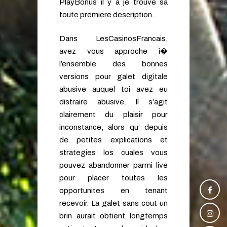
PlayBonus il y a je trouve sa
toute premiere description.
Dans LesCasinosFrancais,
avez vous approche i�
l’ensemble des bonnes
versions pour galet digitale
abusive auquel toi avez eu
distraire abusive. Il s’agit
clairement du plaisir pour
inconstance, alors qu’ depuis
de petites explications et
strategies los cuales vous
pouvez abandonner parmi live
pour placer toutes les
opportunites en tenant
recevoir. La galet sans cout un
brin aurait obtient longtemps