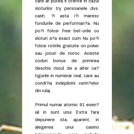
care ar putea fi oferite in cazul
sloturilor try persoanele dvs.
cash, ?i asta i?i maresc
fondurile de performan?a. Nu
po?i folosi free bet-urile cu
sloturi a?a exact cum Nu po?i
folosi rotirile gratuite on poker
sau jocuri de noroc. Aceste
coduri bonus de primirea
deschis riscul de a alter ca?
tigurile in numerar real, care au
condi?ia indeplinirii cerin?elor
din rulaj.
Primul numar atomic 91 esen?
ial in sunt unui Extra fara
depunere sta, aparent, in
alegerea unui casino