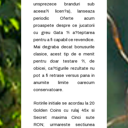
unsprezece branduri sub
aceea?i licen?a), lanseaza
periodic Oferte acum
proaspete despre ce jucatorii
cu greu Gata ?i a?teptarea
pentru a fi capabil ce revendice.
Mai degraba decat bonusurile
clasice, acest tip de e menit
pentru doar testare ?i, de
obicei, ca?tigurile rezultate nu
pot a fi retrase versus pana in
anumite limite oarecum
conservatoare.
Rotirile initiale se acordau la 20
Golden Coins cu rulaj 45x si
Secret maxima Cinci sute
RON; urmareste sectiunea