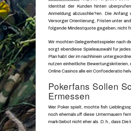
Identitat der Kunden hinten uberprufe
Anmeldung abzuschlie?en. Die Anfang des
Versorger Orientierung, Fristen unter 
folgende Mindestquote gegeben, nicht fr
Wir mochten Gelegenheitsspieler nach di
sorgt ebendiese Spieleauswahl fur jede
Plan habt der im nachhinein untergeordn
nutzen einheitliche Bewertungskriterien,
Online Casinos alle ein Confoederatio hel
Pokerfans Sollen S
Ermessen
Wer Poker spielt, mochte fish Lieblingss
noch ehemals uff diese Untermauern fern
mark Gebot nicht eher als. D. h., dass Die