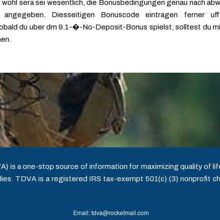
 wohl sera sei wesentlich, die Bonusbedingungen genau nach abwa
angegeben. Diesseitigen Bonuscode eintragen ferner uff 
obald du uber dm 9.1-�-No-Deposit-Bonus spielst, solltest du mi
nen.
is a one-stop source of information for maximizing quality of life
ies. TDVA is a registered IRS tax-exempt 501(c) (3) nonprofit ch
Email: tdva@rocketmail.com