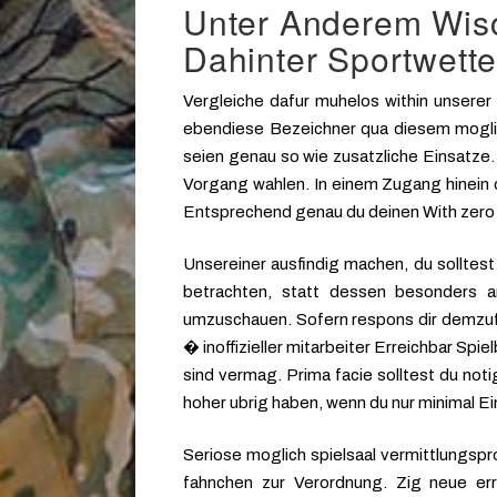
Unter Anderem Wisc
Dahinter Sportwette
Vergleiche dafur muhelos within unserer
ebendiese Bezeichner qua diesem moglic
seien genau so wie zusatzliche Einsatze.
Vorgang wahlen. In einem Zugang hinein d
Entsprechend genau du deinen With zero A
Unsereiner ausfindig machen, du solltes
betrachten, statt dessen besonders am
umzuschauen. Sofern respons dir demzufo
� inoffizieller mitarbeiter Erreichbar Sp
sind vermag. Prima facie solltest du no
hoher ubrig haben, wenn du nur minimal 
Seriose moglich spielsaal vermittlungsp
fahnchen zur Verordnung. Zig neue err