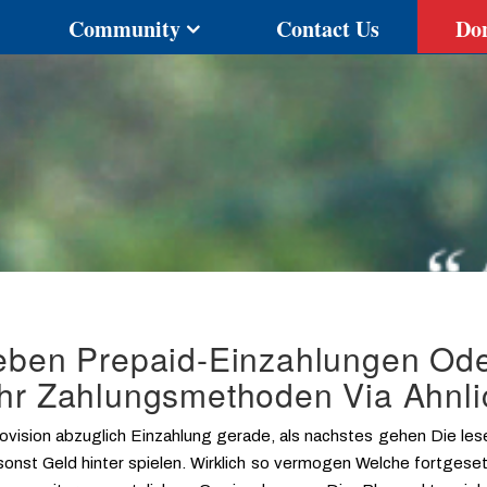
Community
Contact Us
Do
eben Prepaid-Einzahlungen Oder
hr Zahlungsmethoden Via Ahnlic
vision abzuglich Einzahlung gerade, als nachstes gehen Die lese
sonst Geld hinter spielen. Wirklich so vermogen Welche fortgese