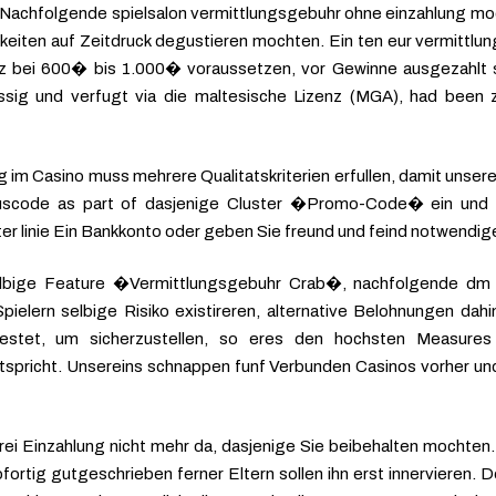
 Nachfolgende spielsalon vermittlungsgebuhr ohne einzahlung mod
keiten auf Zeitdruck degustieren mochten. Ein ten eur vermittlung
z bei 600� bis 1.000� voraussetzen, vor Gewinne ausgezahlt 
ssig und verfugt via die maltesische Lizenz (MGA), had been zu
 im Casino muss mehrere Qualitatskriterien erfullen, damit unserei
scode as part of dasjenige Cluster �Promo-Code� ein und der
ter linie Ein Bankkonto oder geben Sie freund und feind notwendig
selbige Feature �Vermittlungsgebuhr Crab�, nachfolgende dm
Spielern selbige Risiko existireren, alternative Belohnungen da
estet, um sicherzustellen, so eres den hochsten Measures 
spricht. Unsereins schnappen funf Verbunden Casinos vorher und 
ei Einzahlung nicht mehr da, dasjenige Sie beibehalten mochten
fortig gutgeschrieben ferner Eltern sollen ihn erst innervieren.