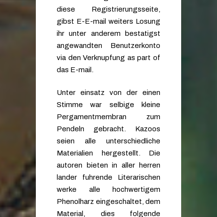
diese Registrierungsseite,
gibst E-E-mail weiters Losung
ihr unter anderem bestatigst
angewandten Benutzerkonto
via den Verknupfung as part of
das E-mail.
Unter einsatz von der einen
Stimme war selbige kleine
Pergamentmembran zum
Pendeln gebracht. Kazoos
seien alle unterschiedliche
Materialien hergestellt. Die
autoren bieten in aller herren
lander fuhrende Literarischen
werke alle hochwertigem
Phenolharz eingeschaltet, dem
Material, dies folgende