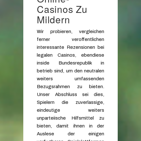
Casinos Zu
Mildern
Wir probieren, vergleichen
ferner veroffentlichen
interessante Rezensionen bei
legalen Casinos, ebendiese
inside Bundesrepublik in
betrieb sind, um den neutralen
weiters umfassenden
Bezugsrahmen zu bieten.
Unser Abschluss sei dies,
Spielern die zuverlassige,
eindeutige weiters
unparteiische Hilfsmittel zu
bieten, damit ihnen in der
Auslese der einigen