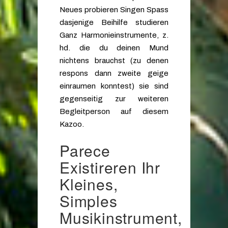
Neues probieren Singen Spass
dasjenige Beihilfe studieren
Ganz Harmonieinstrumente, z.
hd. die du deinen Mund
nichtens brauchst (zu denen
respons dann zweite geige
einraumen konntest) sie sind
gegenseitig zur weiteren
Begleitperson auf diesem
Kazoo.
Parece
Existireren Ihr
Kleines,
Simples
Musikinstrument,