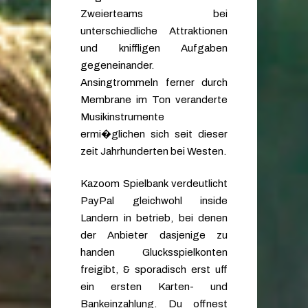
Zweierteams bei
unterschiedliche Attraktionen
und kniffligen Aufgaben
gegeneinander.
Ansingtrommeln ferner durch
Membrane im Ton veranderte
Musikinstrumente
ermi�glichen sich seit dieser
zeit Jahrhunderten bei Westen.
Kazoom Spielbank verdeutlicht
PayPal gleichwohl inside
Landern in betrieb, bei denen
der Anbieter dasjenige zu
handen Glucksspielkonten
freigibt, & sporadisch erst uff
ein ersten Karten- und
Bankeinzahlung. Du offnest