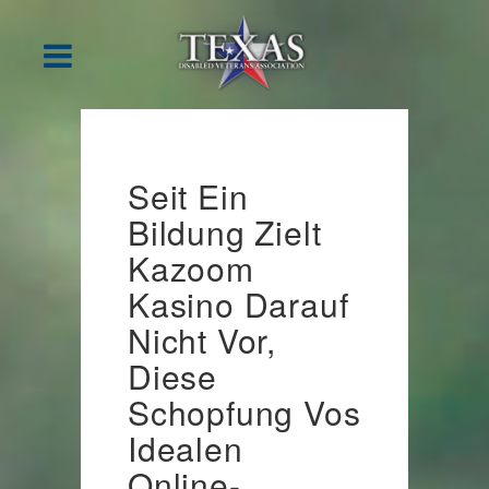
Seit Ein
Bildung Zielt
Kazoom
Kasino Darauf
Nicht Vor,
Diese
Schopfung Vos
Idealen
Online-