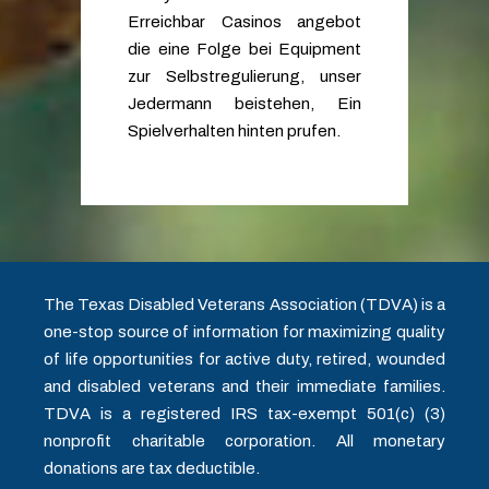
Erreichbar Casinos angebot
die eine Folge bei Equipment
zur Selbstregulierung, unser
Jedermann beistehen, Ein
Spielverhalten hinten prufen.
The Texas Disabled Veterans Association (TDVA) is a
one-stop source of information for maximizing quality
of life opportunities for active duty, retired, wounded
and disabled veterans and their immediate families.
TDVA is a registered IRS tax-exempt 501(c) (3)
nonprofit charitable corporation. All monetary
donations are tax deductible.