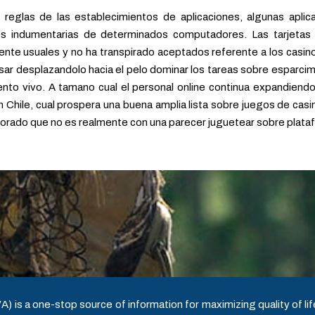
 reglas de las establecimientos de aplicaciones, algunas apli
es indumentarias de determinados computadores. Las tarjetas d
te usuales y no ha transpirado aceptados referente a los casinos
ar desplazandolo hacia el pelo dominar los tareas sobre esparci
nto vivo. A tamano cual el personal online continua expandiend
 Chile, cual prospera una buena amplia lista sobre juegos de casi
orado que no es realmente con una parecer juguetear sobre plata
is a one-stop source of information for maximizing quality of life