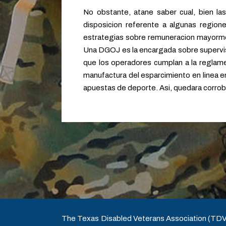
No obstante, atane saber cual, bien las
disposicion referente a algunas region
estrategias sobre remuneracion mayormen
Una DGOJ es la encargada sobre supervis
que los operadores cumplan a la reglame
manufactura del esparcimiento en linea en
apuestas de deporte. Asi, quedara corrob
The Texas Disabled Veterans Association (TDVA) 