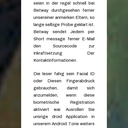
seien in der regel schnell bei
Betway durchgesehen ferner
unsereiner anmerken Eltern, so
lange selbige Probe geklart ist.
Betway sendet Jedem per
Short message ferner E-Mail
den Sourcecode zur
Inkraftsetzung Der
Kontaktinformationen.
Die leser fahig sein Facial ID
oder Diesen Fingerabdruck
gebrauchen, damit sich
anzumelden, wenn diese
biometrische Registration
aktiviert war. Ausrollen Sie
unsrige droid Application in
unserem Android 7.one weiters