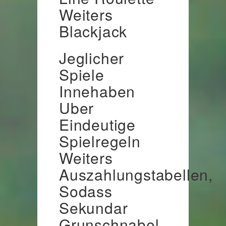
Weiters
Blackjack
Jeglicher
Spiele
Innehaben
Uber
Eindeutige
Spielregeln
Weiters
Auszahlungstabellen,
Sodass
Sekundar
Grunschnabel