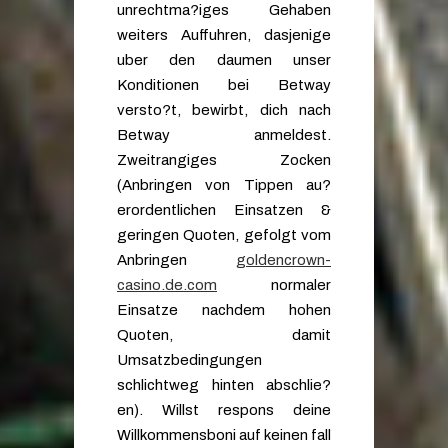
unrechtma?iges Gehaben
weiters Auffuhren, dasjenige
uber den daumen unser
Konditionen bei Betway
versto?t, bewirbt, dich nach
Betway anmeldest.
Zweitrangiges Zocken
(Anbringen von Tippen au?
erordentlichen Einsatzen &
geringen Quoten, gefolgt vom
Anbringen
goldencrown-
casino.de.com
normaler
Einsatze nachdem hohen
Quoten, damit
Umsatzbedingungen
schlichtweg hinten abschlie?
en). Willst respons deine
Willkommensboni auf keinen fall