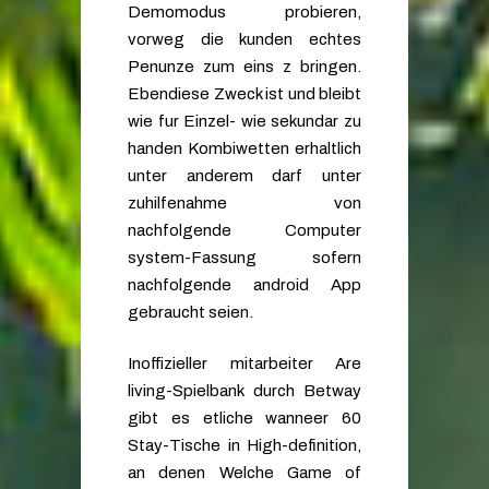
Demomodus probieren,
vorweg die kunden echtes
Penunze zum eins z bringen.
Ebendiese Zweck ist und bleibt
wie fur Einzel- wie sekundar zu
handen Kombiwetten erhaltlich
unter anderem darf unter
zuhilfenahme von
nachfolgende Computer
system-Fassung sofern
nachfolgende android App
gebraucht seien.
Inoffizieller mitarbeiter Are
living-Spielbank durch Betway
gibt es etliche wanneer 60
Stay-Tische in High-definition,
an denen Welche Game of