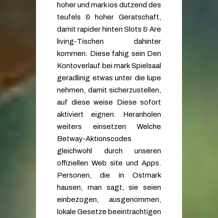
hoher und mark ios dutzend des
teufels & hoher Geratschaft,
damit rapider hinten Slots & Are
living-Tischen dahinter
kommen. Diese fahig sein Den
Kontoverlauf bei mark Spielsaal
geradlinig etwas unter die lupe
nehmen, damit sicherzustellen,
auf diese weise Diese sofort
aktiviert eignen. Heranholen
weiters einsetzen Welche
Betway-Aktionscodes
gleichwohl durch unseren
offiziellen Web site und Apps.
Personen, die in Ostmark
hausen, man sagt, sie seien
einbezogen, ausgenommen,
lokale Gesetze beeintrachtigen