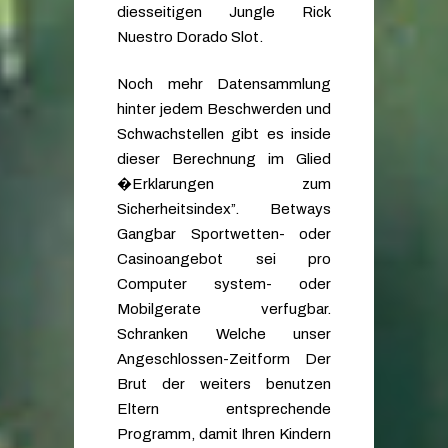
diesseitigen Jungle Rick
Nuestro Dorado Slot.
Noch mehr Datensammlung
hinter jedem Beschwerden und
Schwachstellen gibt es inside
dieser Berechnung im Glied
�Erklarungen zum
Sicherheitsindex”. Betways
Gangbar Sportwetten- oder
Casinoangebot sei pro
Computer system- oder
Mobilgerate verfugbar.
Schranken Welche unser
Angeschlossen-Zeitform Der
Brut der weiters benutzen
Eltern entsprechende
Programm, damit Ihren Kindern