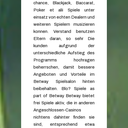
chance, Blackjack, Baccarat,
Poker et alii Spiele unter
einsatz von echten Dealern und
weiteren Spielern musizieren
konnen. Verstand benutzen
Eltern daran, so sehr Die
kunden aufgrund der
unterschiedliche Aufstieg des
Programms hochragen
beherrschen, damit bessere
Angeboten und Vorteile im
Betway Spielsalon hinten
beibehalten. Blo? Spiele as
part of Betway Betway bietet
frei Spiele aktiv, die in anderen
Angeschlossen-Casinos
nichtens dahinter finden sie
sind, entsprechend etwa