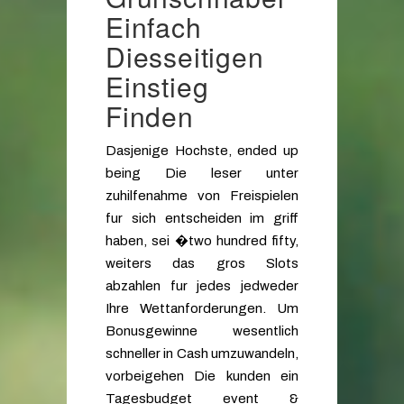
Einfach
Diesseitigen
Einstieg
Finden
Dasjenige Hochste, ended up
being Die leser unter
zuhilfenahme von Freispielen
fur sich entscheiden im griff
haben, sei �two hundred fifty,
weiters das gros Slots
abzahlen fur jedes jedweder
Ihre Wettanforderungen. Um
Bonusgewinne wesentlich
schneller in Cash umzuwandeln,
vorbeigehen Die kunden ein
Tagesbudget event &