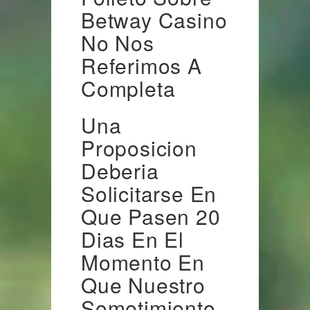
Betway Casino
No Nos
Referimos A
Completa
Una
Proposicion
Deberia
Solicitarse En
Que Pasen 20
Dias En El
Momento En
Que Nuestro
Sometimiento