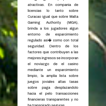
atractivas. En compania de
licencias lo tanto sobre
Curacao igual que sobre Malta
Gaming Authority (MGA),
brinda a los jugadores algun
entorno de esparcimiento
regulado asi� como con total
seguridad. Dentro de los
factores que contribuyen a las
mejores ingresos se incorporan
el noviazgo de el casino
mediante un esparcimiento
limpio, la amplia lista sobre
juegos joviales altas tasas
sobre paga desplazandolo
hacia el pelo transacciones
financieras transparentes y no
ha transpirado seguras.