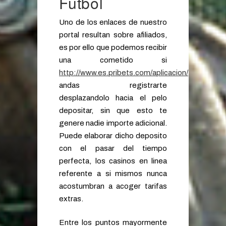
Futbol
Uno de los enlaces de nuestro
portal resultan sobre afiliados,
es por ello que podemos recibir
una cometido si
http://www.es.pribets.com/aplicacion/
andas registrarte
desplazandolo hacia el pelo
depositar, sin que esto te
genere nadie importe adicional.
Puede elaborar dicho deposito
con el pasar del tiempo
perfecta, los casinos en linea
referente a si mismos nunca
acostumbran a acoger tarifas
extras.
Entre los puntos mayormente