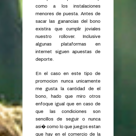
como a los instalaciones
menores de puesta. Antes de
sacar las ganancias del bono
existira que cumplir joviales
nuestro rollover. Inclusive
algunas plataformas en
internet siguen apuestas de
deporte.
En el caso en este tipo de
promocion nunca unicamente
me gusta la cantidad de el
bono, hado que miro otros
enfoque igual que en caso de
que las condiciones son
sencillos de seguir o nunca
asi� como lo que juegos estan
que hay en el comercio de la