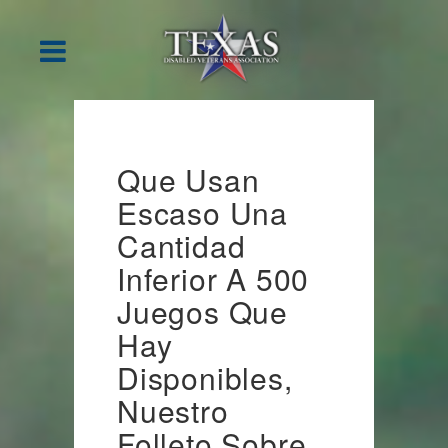
Que Usan
Escaso Una
Cantidad
Inferior A 500
Juegos Que
Hay
Disponibles,
Nuestro
Folleto Sobre