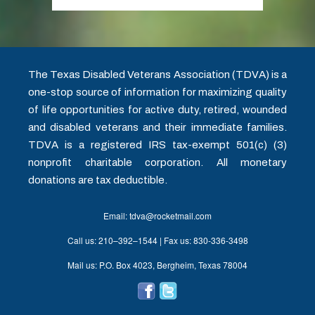
The Texas Disabled Veterans Association (TDVA) is a
one-stop source of information for maximizing quality
of life opportunities for active duty, retired, wounded
and disabled veterans and their immediate families.
TDVA is a registered IRS tax-exempt 501(c) (3)
nonprofit charitable corporation. All monetary
donations are tax deductible.
Email: tdva@rocketmail.com
Call us: 210–392–1544 | Fax us: 830-336-3498
Mail us: P.O. Box 4023, Bergheim, Texas 78004