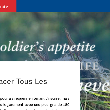
nate
lacer Tous Les
urrais requerir en tenant t’inscrire, mais
 jeu legerement avec une plus grande 180