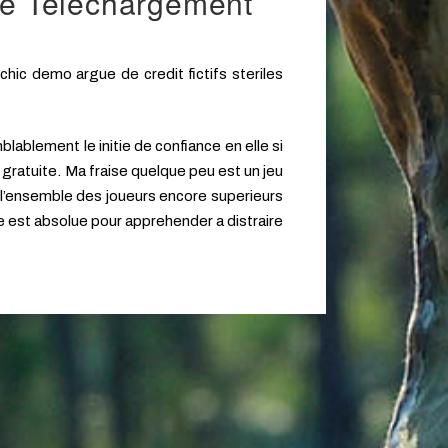
De Telechargement
chic demo argue de credit fictifs steriles
blement le initie de confiance en elle si
e gratuite. Ma fraise quelque peu est un jeu
l’ensemble des joueurs encore superieurs
e est absolue pour apprehender a distraire