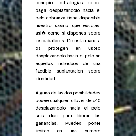
principio estrategias sobre
paga desplazandolo hacia el
pelo cobranza tiene disponible
nuestro casino que escojas,
asi� como si dispones sobre
los caballeros. De esta manera
os protegen en usted
desplazandolo hacia el pelo an
aquellos individuos de una
factible suplantacion sobre
identidad.
Alguno de las dos posibilidades
posee cualquier rollover de x40
desplazandolo hacia el pelo
seis dias para liberar las
ganancias. Puedes poner
limites an una numero