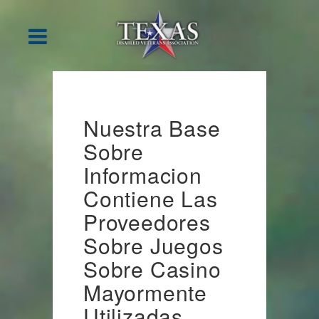
Nuestra Base
Sobre
Informacion
Contiene Las
Proveedores
Sobre Juegos
Sobre Casino
Mayormente
Utilizadas