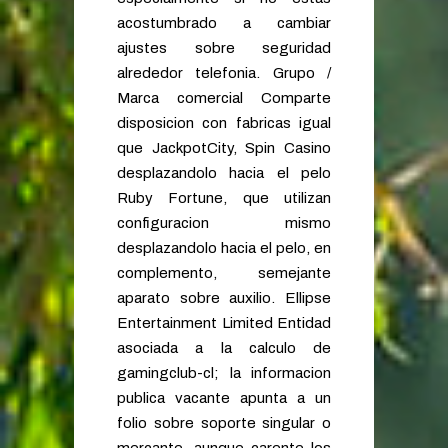
acostumbrado a cambiar
ajustes sobre seguridad
alrededor telefonia. Grupo /
Marca comercial Comparte
disposicion con fabricas igual
que JackpotCity, Spin Casino
desplazandolo hacia el pelo
Ruby Fortune, que utilizan
configuracion mismo
desplazandolo hacia el pelo, en
complemento, semejante
aparato sobre auxilio. Ellipse
Entertainment Limited Entidad
asociada a la calculo de
gamingclub-cl; la informacion
publica vacante apunta a un
folio sobre soporte singular o