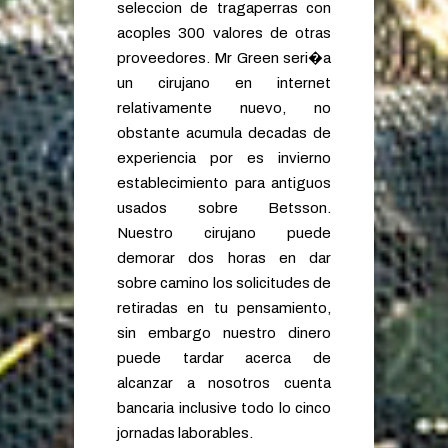
seleccion de tragaperras con
acoples 300 valores de otras
proveedores. Mr Green seri�a
un cirujano en internet
relativamente nuevo, no
obstante acumula decadas de
experiencia por es invierno
establecimiento para antiguos
usados sobre Betsson.
Nuestro cirujano puede
demorar dos horas en dar
sobre camino los solicitudes de
retiradas en tu pensamiento,
sin embargo nuestro dinero
puede tardar acerca de
alcanzar a nosotros cuenta
bancaria inclusive todo lo cinco
jornadas laborables.