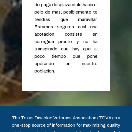
de paga desplazandolo hacia el
pelo de mas, posiblemente te
tendras que maravillar.
Estamos seguros cual esa
acotacion consiste en
corregida pronto y no ha
transpirado que hay que al
poco tiempo que pone
operando en nuestro
poblacion.
The Texas Disabled Veterans Association (TDVA) is a
one-stop source of information for maximizing quality