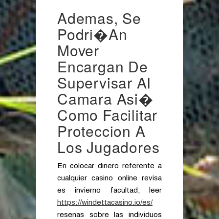
Ademas, Se
Podri�an
Mover
Encargan De
Supervisar Al
Camara Asi�
Como Facilitar
Proteccion A
Los Jugadores
En colocar dinero referente a
cualquier casino online revisa
es invierno facultad, leer
https://windettacasino.io/es/
resenas sobre las individuos