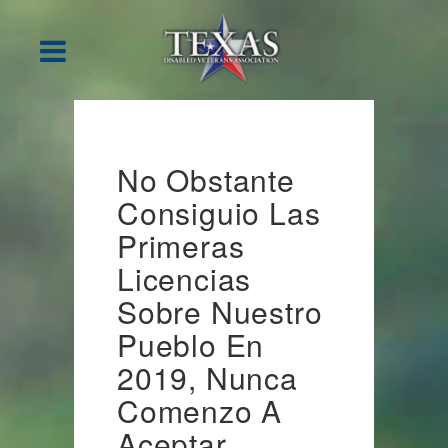
No Obstante
Consiguio Las
Primeras
Licencias
Sobre Nuestro
Pueblo En
2019, Nunca
Comenzo A
Aceptar