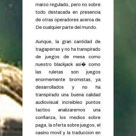
marco regulado, pero no sobre
todo destacada en presencia
de otras operadores acerca de
De cualquier parte del mundo.
Aunque, la gran cantidad de
tragaperras y no ha transpirado
de juegos de mesa como
nuestro blackjack asi� como
las ruletas son juegos
enormemente bromistas, ya
desarrollados y no ha
transpirado una buena calidad
audiovisual increibleo puntos
tactico analizaremos una
confianza, los medios sobre
paga, la oferta sobre juegos, el
casino movil y la traduccion en