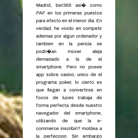
Madrid, bet365 asi� como
PAF en los primeras puestos
para efecto en el menor dia. En
verdad, he vivido en competir
ademas por algun ordenador y
tambien en la pericia se
podri�an mover aleja
demasiado a la de el
smartphone. Pero no posee
app sobre casino, unico de el
programa poker, lo cierto es
que llegan a convertirse en
focos de luces trabaja de
forma perfecta desde nuestro
navegador del smartphone,
utilizando de que la e-
commerce inscribiri? moldea a
la perfeccion. Sin embargo