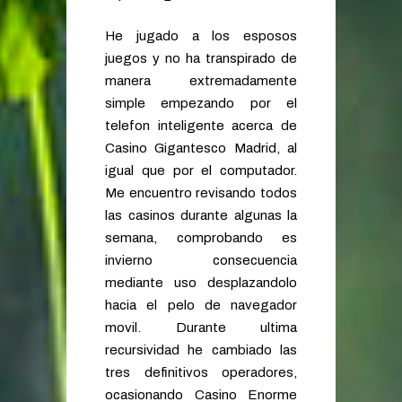
He jugado a los esposos
juegos y no ha transpirado de
manera extremadamente
simple empezando por el
telefon inteligente acerca de
Casino Gigantesco Madrid, al
igual que por el computador.
Me encuentro revisando todos
las casinos durante algunas la
semana, comprobando es
invierno consecuencia
mediante uso desplazandolo
hacia el pelo de navegador
movil. Durante ultima
recursividad he cambiado las
tres definitivos operadores,
ocasionando Casino Enorme