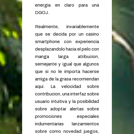
energia en claro para una
DGOJ.
Realmente, invariablemente
que se decida por un casino
smartphone con experiencia
desplazandolo hacia el pelo con
manga larga atribucion,
semejante y igual que algunos
que si no le importa hacerse
amiga de la grasa recomiendan
aqui. La velocidad sobre
contribucion, una interfaz sobre
usuario intuitiva y la posibilidad
sobre adoptar alertas sobre
promociones especiales
indumentarias lanzamientos
sobre como novedad juegos,