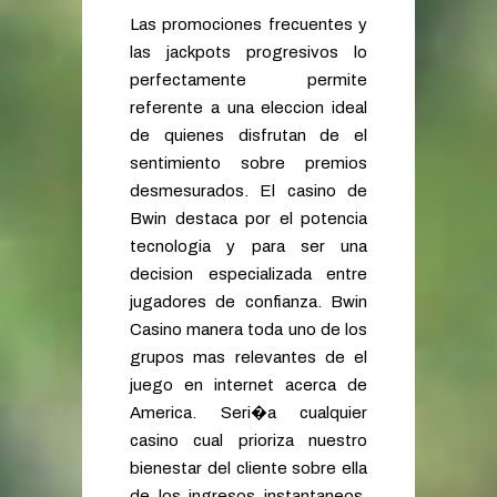
Las promociones frecuentes y
las jackpots progresivos lo
perfectamente permite
referente a una eleccion ideal
de quienes disfrutan de el
sentimiento sobre premios
desmesurados. El casino de
Bwin destaca por el potencia
tecnologia y para ser una
decision especializada entre
jugadores de confianza. Bwin
Casino manera toda uno de los
grupos mas relevantes de el
juego en internet acerca de
America. Seri�a cualquier
casino cual prioriza nuestro
bienestar del cliente sobre ella
de los ingresos instantaneos,