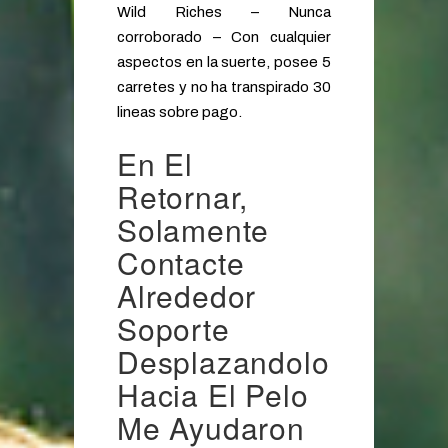
Wild Riches – Nunca
corroborado – Con cualquier
aspectos en la suerte, posee 5
carretes y no ha transpirado 30
lineas sobre pago.
En El
Retornar,
Solamente
Contacte
Alrededor
Soporte
Desplazandolo
Hacia El Pelo
Me Ayudaron