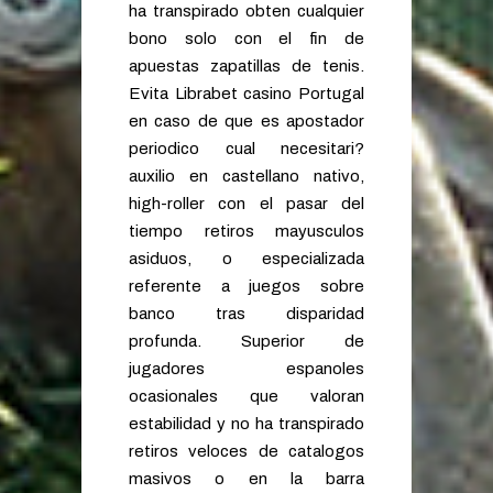
ha transpirado obten cualquier
bono solo con el fin de
apuestas zapatillas de tenis.
Evita Librabet casino Portugal
en caso de que es apostador
periodico cual necesitari?
auxilio en castellano nativo,
high-roller con el pasar del
tiempo retiros mayusculos
asiduos, o especializada
referente a juegos sobre
banco tras disparidad
profunda. Superior de
jugadores espanoles
ocasionales que valoran
estabilidad y no ha transpirado
retiros veloces de catalogos
masivos o en la barra