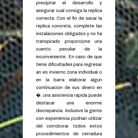
precipitar el desarrollo y
asegurar cual consiga la replica
correcta. Con el fin de sacar la
replica concreta, complete las
instalaciones obligados y no ha
transpirado proporcione una
cuento peculiar de la
inconveniente. En caso de que
tiene dificultades para regresar
an es invierno zona individual o
en la barra elaborar algun
continuacion de sus dinero en
�, una asistencia rapida puede
destacar una enorme
discrepancia. Inclusive la gente
con experiencia podrian utilizar
del corroborar todos estos
procedimientos de cerradura