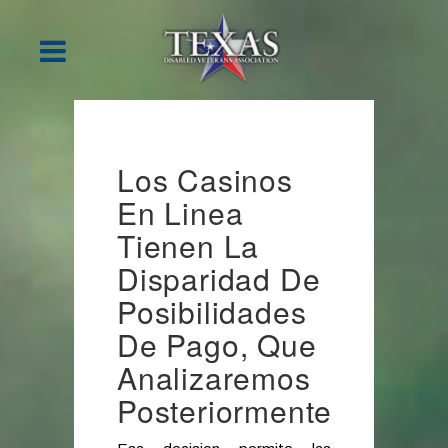
Los Casinos
En Linea
Tienen La
Disparidad De
Posibilidades
De Pago, Que
Analizaremos
Posteriormente