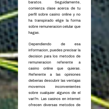
baratos. Seguidamente,
comienza clase acerca de tu
perfil sobre casino online y no
ha transpirado elige la forma
sobre remuneracion celular que
hagas.
Dependiendo de esa
informacion, puedes precisar la
decision para los metodos de
remuneracion referente a
casino online que quieras.
Referente a las opiniones
deberias descubrir las ventajas
movernos inconvenientes
sobre cualquier algunos de el
vari?n. Las casinos en internet
ofrecen diversas metodos de