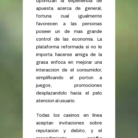
optimizan la experiencia de
apuesta acerca de general,
fortuna cual igualmente
favorecen a las personas
poseer un de mas grande
control de las economia. La
plataforma reformada si no le
importa hacerse amiga de la
grasa enfoca en mejorar una
interaccion de el consumidor,
simplificando el porton a
juegos, promociones
desplazandolo hacia el pelo
atencion al usuario.
Todas los casinos en linea
aceptan invitaciones sobre
reputacion y debito, y el