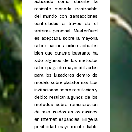
actuando como durante la
reciente moneda irrastreable
del mundo con transacciones
controladas a traves de el
sistema personal. MasterCard
es aceptada sobre la mayoria
sobre casinos online actuales
bien que durante bastante ha
sido algunos de los metodos
sobre paga de mayor utilizadas
para los jugadores dentro de
modelo sobre plataformas. Los
invitaciones sobre reputacion y
debito resultan algunos de los
metodos sobre remuneracion
de mas usados en los casinos
en internet espanoles. Elige la
posibilidad mayormente fiable