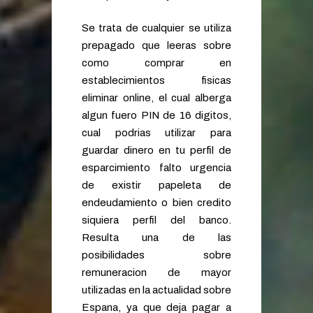
Se trata de cualquier se utiliza
prepagado que leeras sobre
como comprar en
establecimientos fisicas
eliminar online, el cual alberga
algun fuero PIN de 16 digitos,
cual podrias utilizar para
guardar dinero en tu perfil de
esparcimiento falto urgencia
de existir papeleta de
endeudamiento o bien credito
siquiera perfil del banco.
Resulta una de las
posibilidades sobre
remuneracion de mayor
utilizadas en la actualidad sobre
Espana, ya que deja pagar a