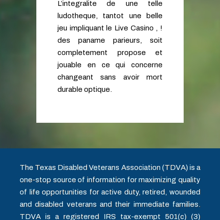
L’integralite de une telle
ludotheque, tantot une belle
jeu impliquant le Live Casino , !
des paname parieurs, soit
completement propose et
jouable en ce qui concerne
changeant sans avoir mort
durable optique.
The Texas Disabled Veterans Association (TDVA) is a
one-stop source of information for maximizing quality
of life opportunities for active duty, retired, wounded
and disabled veterans and their immediate families.
TDVA is a registered IRS tax-exempt 501(c) (3)