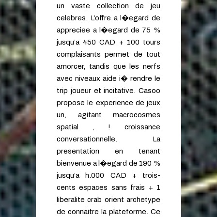
un vaste collection de jeu
celebres. L’offre a l�egard de
appreciee a l�egard de 75 %
jusqu’a 450 CAD + 100 tours
complaisants permet de tout
amorcer, tandis que les nerfs
avec niveaux aide i� rendre le
trip joueur et incitative. Casoo
propose le experience de jeux
un, agitant macrocosmes
spatial , ! croissance
conversationnelle. La
presentation en tenant
bienvenue a l�egard de 190 %
jusqu’a h.000 CAD + trois-
cents espaces sans frais + 1
liberalite crab orient archetype
de connaitre la plateforme. Ce