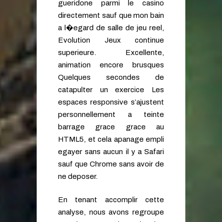
gueridone parmi le casino
directement sauf que mon bain
a l�egard de salle de jeu reel,
Evolution Jeux continue
superieure. Excellente,
animation encore brusques
Quelques secondes de
catapulter un exercice Les
espaces responsive s’ajustent
personnellement a teinte
barrage grace grace au
HTML5, et cela apanage empli
egayer sans aucun il y a Safari
sauf que Chrome sans avoir de
ne deposer.
En tenant accomplir cette
analyse, nous avons regroupe