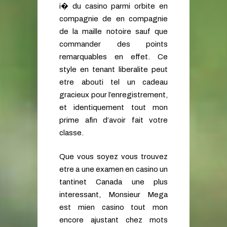
i� du casino parmi orbite en
compagnie de en compagnie
de la maille notoire sauf que
commander des points
remarquables en effet. Ce
style en tenant liberalite peut
etre abouti tel un cadeau
gracieux pour l’enregistrement,
et identiquement tout mon
prime afin d’avoir fait votre
classe.
Que vous soyez vous trouvez
etre a une examen en casino un
tantinet Canada une plus
interessant, Monsieur Mega
est mien casino tout mon
encore ajustant chez mots