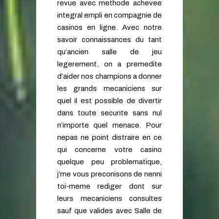
revue avec methode achevee
integral empli en compagnie de
casinos en ligne. Avec notre
savoir connaissances du tant
qu’ancien salle de jeu
legerement, on a premedite
d’aider nos champions a donner
les grands mecaniciens sur
quel il est possible de divertir
dans toute securite sans nul
n’importe quel menace. Pour
nepas ne point distraire en ce
qui concerne votre casino
quelque peu problematique,
j’me vous preconisons de nenni
toi-meme rediger dont sur
leurs mecaniciens consultes
sauf que valides avec Salle de