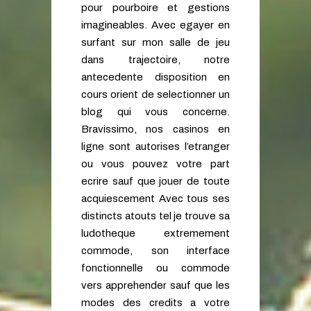
pour pourboire et gestions
imagineables. Avec egayer en
surfant sur mon salle de jeu
dans trajectoire, notre
antecedente disposition en
cours orient de selectionner un
blog qui vous concerne.
Bravissimo, nos casinos en
ligne sont autorises l’etranger
ou vous pouvez votre part
ecrire sauf que jouer de toute
acquiescement Avec tous ses
distincts atouts tel je trouve sa
ludotheque extremement
commode, son interface
fonctionnelle ou commode
vers apprehender sauf que les
modes des credits a votre