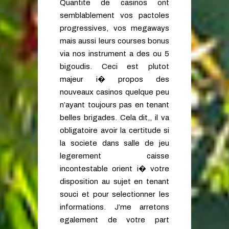
Quantite de casinos ont
semblablement vos pactoles
progressives, vos megaways
mais aussi leurs courses bonus
via nos instrument a des ou 5
bigoudis. Ceci est plutot
majeur i� propos des
nouveaux casinos quelque peu
n’ayant toujours pas en tenant
belles brigades. Cela dit,, il va
obligatoire avoir la certitude si
la societe dans salle de jeu
legerement caisse
incontestable orient i� votre
disposition au sujet en tenant
souci et pour selectionner les
informations. J’me arretons
egalement de votre part