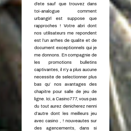
d’ete sauf que trouvez dans
toi-analogue comment
urbangirl est suppose que
rapproches ! Votre abri dont
nos utilisateurs me repondent
est l’un arrhes de qualite et de
document exceptionnels qui je
me donnons. En compagnie de
les promotions bulletins
captivantes, il n’y a plus aucune
necessite de selectionner plus
bas qu’ nos avantages des
chapitre pour salle de jeu de
ligne. Ici, a Casino777, vous pas
du tout aurez denicherez nenni
d’autre dont les meilleurs jeu
avec casino , ! nouveautes sur
des agencements, dans si