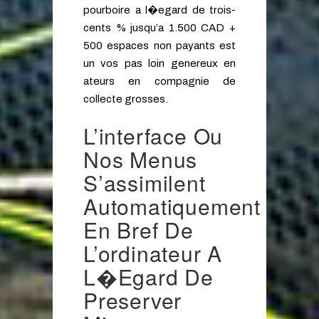
pourboire a l�egard de trois-
cents % jusqu’a 1.500 CAD +
500 espaces non payants est
un vos pas loin genereux en
ateurs en compagnie de
collecte grosses.
L’interface Ou
Nos Menus
S’assimilent
Automatiquement
En Bref De
L’ordinateur A
L�egard De
Preserver