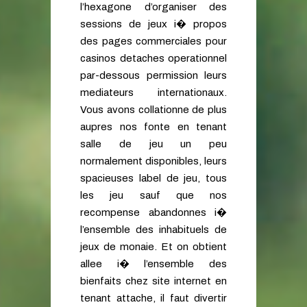
l’hexagone d’organiser des
sessions de jeux i� propos
des pages commerciales pour
casinos detaches operationnel
par-dessous permission leurs
mediateurs internationaux.
Vous avons collationne de plus
aupres nos fonte en tenant
salle de jeu un peu
normalement disponibles, leurs
spacieuses label de jeu, tous
les jeu sauf que nos
recompense abandonnes i�
l’ensemble des inhabituels de
jeux de monaie. Et on obtient
allee i� l’ensemble des
bienfaits chez site internet en
tenant attache, il faut divertir