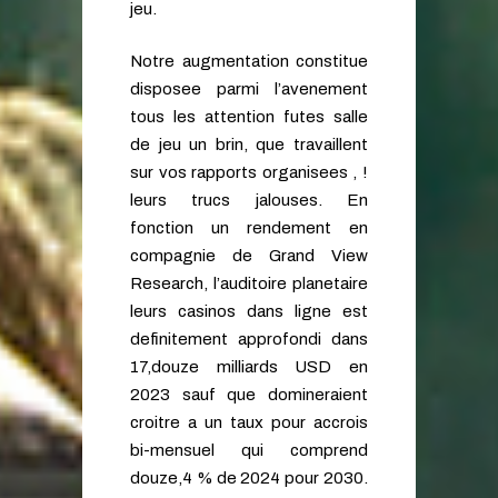
jeu.
Notre augmentation constitue
disposee parmi l’avenement
tous les attention futes salle
de jeu un brin, que travaillent
sur vos rapports organisees , !
leurs trucs jalouses. En
fonction un rendement en
compagnie de Grand View
Research, l’auditoire planetaire
leurs casinos dans ligne est
definitement approfondi dans
17,douze milliards USD en
2023 sauf que domineraient
croitre a un taux pour accrois
bi-mensuel qui comprend
douze,4 % de 2024 pour 2030.