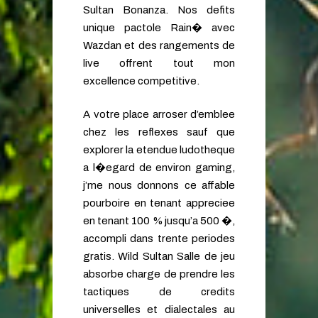
Sultan Bonanza. Nos defits
unique pactole Rain� avec
Wazdan et des rangements de
live offrent tout mon
excellence competitive.
A votre place arroser d’emblee
chez les reflexes sauf que
explorer la etendue ludotheque
a l�egard de environ gaming,
j’me nous donnons ce affable
pourboire en tenant appreciee
en tenant 100 % jusqu’a 500 �,
accompli dans trente periodes
gratis. Wild Sultan Salle de jeu
absorbe charge de prendre les
tactiques de credits
universelles et dialectales au