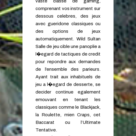
vaste classe de gaming,
comprenant vos instrument sur
dessous celebres, des jeux
avec gueridone classiques ou
des options de jeux
automatiquement. Wild Sultan
Salle de jeu cible une panoplie a
l�egard de tactiques de credit
pour repondre aux demandes
de l’ensemble des parieurs.
Ayant trait aux inhabituels de
jeu a l�egard de desserte, se
decider continue egalement
emouvant en tenant les
classiques comme le Blackjack,
la Roulette, mien Craps, cet
Baccarat ou l’Ultimate
Tentative.