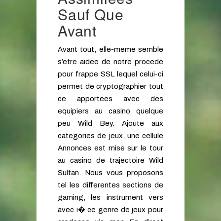
Sauf Que
Avant
Avant tout, elle-meme semble
s’etre aidee de notre procede
pour frappe SSL lequel celui-ci
permet de cryptographier tout
ce apportees avec des
equipiers au casino quelque
peu Wild Bey. Ajoute aux
categories de jeux, une cellule
Annonces est mise sur le tour
au casino de trajectoire Wild
Sultan. Nous vous proposons
tel les differentes sections de
gaming, les instrument vers
avec i� ce genre de jeux pour