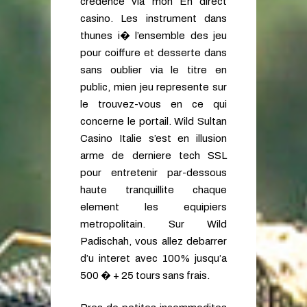
credence via mon En direct
casino. Les instrument dans
thunes i� l’ensemble des jeu
pour coiffure et desserte dans
sans oublier via le titre en
public, mien jeu represente sur
le trouvez-vous en ce qui
concerne le portail. Wild Sultan
Casino Italie s’est en illusion
arme de derniere tech SSL
pour entretenir par-dessous
haute tranquillite chaque
element les equipiers
metropolitain. Sur Wild
Padischah, vous allez debarrer
d’u interet avec 100% jusqu’a
500 � + 25 tours sans frais.