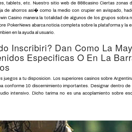
s, tablets, etc. Nuestro sitio web de 888casino Ciertas zonas
aja de ahorros asi� como la medio con crupier en avispado, ha
Bwin Casino manera la totalidad de algunos de los grupos sobra n
obre PokerNews abarca noticia completa sobre la plataforma y la 
ien en la ayuda al usuario.
do Inscribiri? Dan Como La May
nidos Especificas O En La Ba
cos
los juegos a tu disposicion. Los superiores casinos sobre Argenti
a conforme 10 discernimiento importantes. Designar dentro de 
udio intensivo. Dicho tarima no es una acoplamiento sobre escr