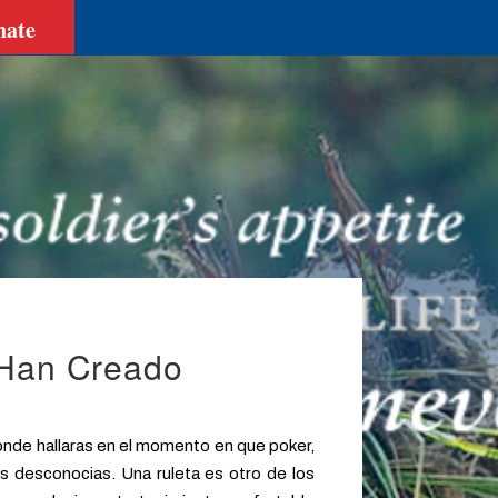
nate
 Han Creado
donde hallaras en el momento en que poker,
s desconocias. Una ruleta es otro de los