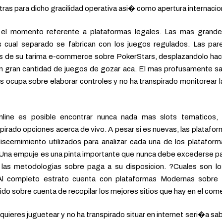
otras para dicho gracilidad operativa asi� como apertura internacio
 el momento referente a plataformas legales. Las mas grande
 cual separado se fabrican con los juegos regulados. Las parej
s de su tarima e-commerce sobre PokerStars, desplazandolo hacia el
ten gran cantidad de juegos de gozar aca. El mas profusamente
es ocupa sobre elaborar controles y no ha transpirado monitorear l
nline es posible encontrar nunca nada mas slots tematicos,
pirado opciones acerca de vivo. A pesar si es nuevas, las platafor
cernimiento utilizados para analizar cada una de los plataforma
 Una empuje es una pinta importante que nunca debe excederse pa
a las metodologias sobre paga a su disposicion. ?Cuales son l
l completo estrato cuenta con plataformas Modernas sobre 
do sobre cuenta de recopilar los mejores sitios que hay en el come
uieres juguetear y no ha transpirado situar en internet seri�a sabe