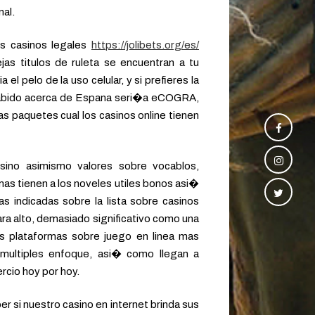
nal.
s casinos legales
https://jolibets.org/es/
as titulos de ruleta se encuentran a tu
 pelo de la uso celular, y si prefieres la
 sabido acerca de Espana seri�a eCOGRA,
as paquetes cual los casinos online tienen
 sino asimismo valores sobre vocablos,
mas tienen a los noveles utiles bonos asi�
s indicadas sobre la lista sobre casinos
ra alto, demasiado significativo como una
os plataformas sobre juego en linea mas
multiples enfoque, asi� como llegan a
rcio hoy por hoy.
r si nuestro casino en internet brinda sus