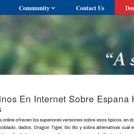
Community
Contact Us
Do
inos En Internet Sobre Espana
s
 online ofrecen los superiores versiones sobre esos tipicos, en 
oblado, dados, Dragon Tiger, Sic Bo y sobra alternativas cual e