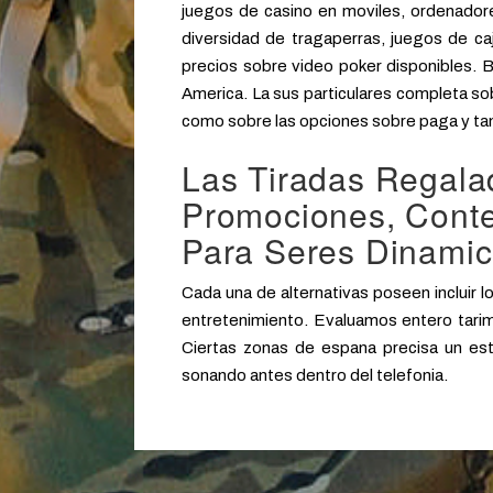
juegos de casino en moviles, ordenadore
diversidad de tragaperras, juegos de c
precios sobre video poker disponibles. 
America. La sus particulares completa s
como sobre las opciones sobre paga y tamb
Las Tiradas Regala
Promociones, Conte
Para Seres Dinami
Cada una de alternativas poseen incluir 
entretenimiento. Evaluamos entero tarim
Ciertas zonas de espana precisa un est
sonando antes dentro del telefonia.