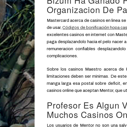
Bizum Ha Ganado Po
Organizacion De Pa
Mastercard acerca de casinos en linea se 
de usar,
Códigos de bonificación hopa cas
excelentes casinos en internet con Mast
paga desplazandolo hacia el pelo nacer a
remuneracion confiables desplazandol
complicaciones.
Sobre los casinos Maestro acerca de P
limitaciones deben ser minimas. De est
manga larga esa postal sobre deficit, e
casinos online que aceptan Mentor, que ut
Profesor Es Algun
Muchos Casinos On
Los usuarios de Mentor no son una salv