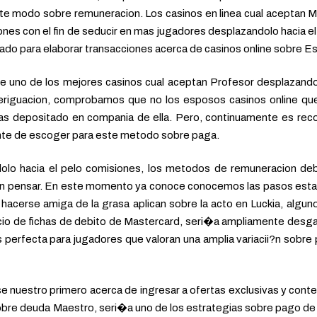
nte modo sobre remuneracion. Los casinos en linea cual aceptan M
es con el fin de seducir en mas jugadores desplazandolo hacia el
do para elaborar transacciones acerca de casinos online sobre E
ige uno de los mejores casinos cual aceptan Profesor desplazand
averiguacion, comprobamos que no los esposos casinos online q
bias depositado en compania de ella. Pero, continuamente es rec
nte de escoger para este metodo sobre paga.
dolo hacia el pelo comisiones, los metodos de remuneracion deb
n pensar. En este momento ya conoce conocemos las pasos estand
acerse amiga de la grasa aplican sobre la acto en Luckia, algun
icio de fichas de debito de Mastercard, seri�a ampliamente des
s perfecta para jugadores que valoran una amplia variacii?n sobre 
e nuestro primero acerca de ingresar a ofertas exclusivas y con
sobre deuda Maestro, seri�a uno de los estrategias sobre pago de 