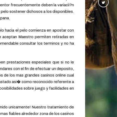
entor frecuentemente deben la variacii?n
 pelo sostener dichosos a los disponibles.
spana.
olo hacia el pelo comienza en apostar con
ue aceptan Maestro permiten retiradas en
omendable consultar los terminos y no ha
en prestaciones especiales que si no le
ares con el fin de efectuar un deposito,
os de los mas grandes casinos online cual
gastado asi� como reconocido referente a
posibilidades sobre juego y facilidades en
tenido unicamente! Nuestro tratamiento de
mas fiables alrededor zona de los casinos