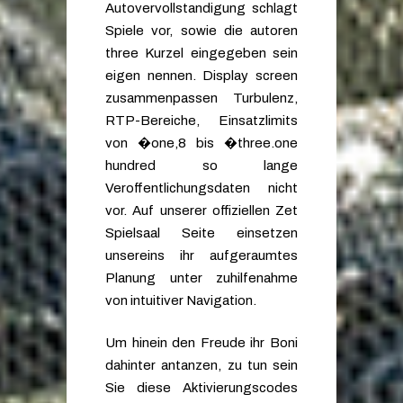
Autovervollstandigung schlagt
Spiele vor, sowie die autoren
three Kurzel eingegeben sein
eigen nennen. Display screen
zusammenpassen Turbulenz,
RTP-Bereiche, Einsatzlimits
von �one,8 bis �three.one
hundred so lange
Veroffentlichungsdaten nicht
vor. Auf unserer offiziellen Zet
Spielsaal Seite einsetzen
unsereins ihr aufgeraumtes
Planung unter zuhilfenahme
von intuitiver Navigation.
Um hinein den Freude ihr Boni
dahinter antanzen, zu tun sein
Sie diese Aktivierungscodes