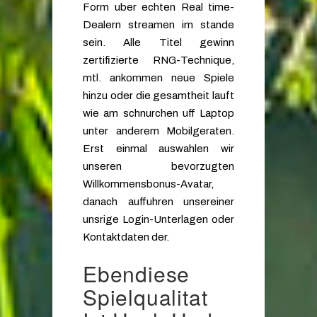
Form uber echten Real time-
Dealern streamen im stande
sein. Alle Titel gewinn
zertifizierte RNG-Technique,
mtl. ankommen neue Spiele
hinzu oder die gesamtheit lauft
wie am schnurchen uff Laptop
unter anderem Mobilgeraten.
Erst einmal auswahlen wir
unseren bevorzugten
Willkommensbonus-Avatar,
danach auffuhren unsereiner
unsrige Login-Unterlagen oder
Kontaktdaten der.
Ebendiese
Spielqualitat