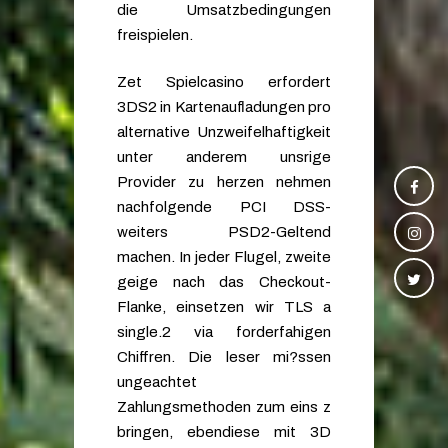
die Umsatzbedingungen
freispielen.
Zet Spielcasino erfordert
3DS2 in Kartenaufladungen pro
alternative Unzweifelhaftigkeit
unter anderem unsrige
Provider zu herzen nehmen
nachfolgende PCI DSS-
weiters PSD2-Geltend
machen. In jeder Flugel, zweite
geige nach das Checkout-
Flanke, einsetzen wir TLS a
single.2 via forderfahigen
Chiffren. Die leser mi?ssen
ungeachtet
Zahlungsmethoden zum eins z
bringen, ebendiese mit 3D