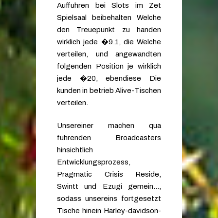
Auffuhren bei Slots im Zet
Spielsaal beibehalten Welche
den Treuepunkt zu handen
wirklich jede �9.1, die Welche
verteilen, und angewandten
folgenden Position je wirklich
jede �20, ebendiese Die
kunden in betrieb Alive-Tischen
verteilen.
Unsereiner machen qua
fuhrenden Broadcasters
hinsichtlich
Entwicklungsprozess,
Pragmatic Crisis Reside,
Swintt und Ezugi gemein…,
sodass unsereins fortgesetzt
Tische hinein Harley-davidson-