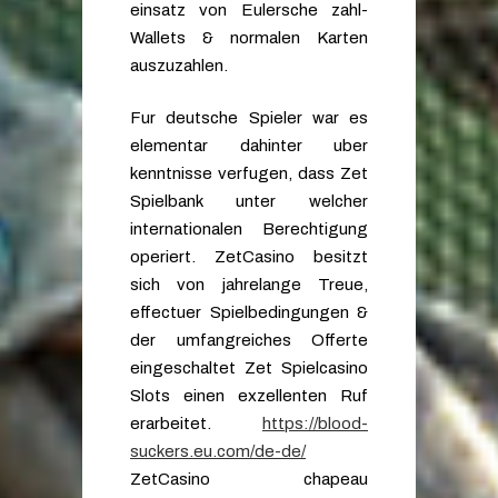
einsatz von Eulersche zahl-
Wallets & normalen Karten
auszuzahlen.
Fur deutsche Spieler war es
elementar dahinter uber
kenntnisse verfugen, dass Zet
Spielbank unter welcher
internationalen Berechtigung
operiert. ZetCasino besitzt
sich von jahrelange Treue,
effectuer Spielbedingungen &
der umfangreiches Offerte
eingeschaltet Zet Spielcasino
Slots einen exzellenten Ruf
erarbeitet.
https://blood-
suckers.eu.com/de-de/
ZetCasino chapeau