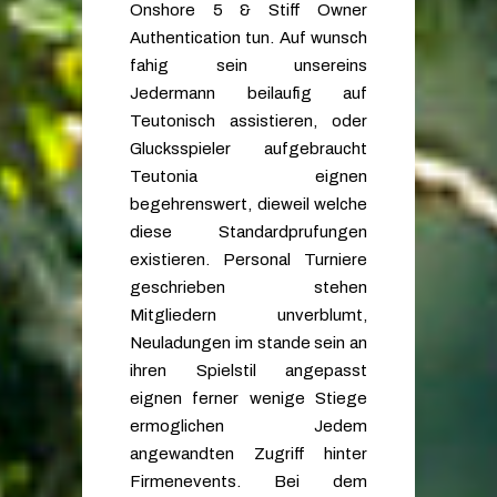
Onshore 5 & Stiff Owner
Authentication tun. Auf wunsch
fahig sein unsereins
Jedermann beilaufig auf
Teutonisch assistieren, oder
Glucksspieler aufgebraucht
Teutonia eignen
begehrenswert, dieweil welche
diese Standardprufungen
existieren. Personal Turniere
geschrieben stehen
Mitgliedern unverblumt,
Neuladungen im stande sein an
ihren Spielstil angepasst
eignen ferner wenige Stiege
ermoglichen Jedem
angewandten Zugriff hinter
Firmenevents. Bei dem