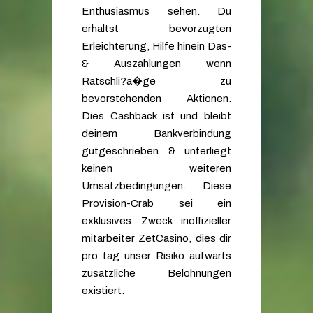
Enthusiasmus sehen. Du
erhaltst bevorzugten
Erleichterung, Hilfe hinein Das-
& Auszahlungen wenn
Ratschli?a�ge zu
bevorstehenden Aktionen.
Dies Cashback ist und bleibt
deinem Bankverbindung
gutgeschrieben & unterliegt
keinen weiteren
Umsatzbedingungen. Diese
Provision-Crab sei ein
exklusives Zweck inoffizieller
mitarbeiter ZetCasino, dies dir
pro tag unser Risiko aufwarts
zusatzliche Belohnungen
existiert.