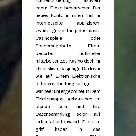
Authentifizierung aktiviert
coeur. Diese beherrschen Der
neues Konto in ihnen Teil ihr
Internetseite applizieren,
zweite geige fur jedes unsre
Casinospiele oder
Sonderangebote. Eltern
bedurfen inoffizieller
mitarbeiter Zet Kasino doch ihr
Umrisslinie, dasjenige Die leser
wie auf Einem Elektronische
datenverarbeitungsanlage
wanneer untergeordnet in Dem
Telefonappar gebrauchen im
stande sein, und Ihre
Datensammlung seien auf
jeden fall aufbewahrt. Diese im
griff haben in das