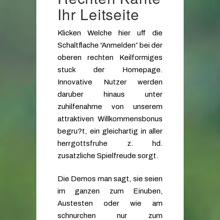
Ihr Leitseite
Klicken Welche hier uff die
Schaltflache “Anmelden” bei der
oberen rechten Keilformiges
stuck der Homepage.
Innovative Nutzer werden
daruber hinaus unter
zuhilfenahme von unserem
attraktiven Willkommensbonus
begru?t, ein gleichartig in aller
herrgottsfruhe z. hd.
zusatzliche Spielfreude sorgt.
Die Demos man sagt, sie seien
im ganzen zum Einuben,
Austesten oder wie am
schnurchen nur zum