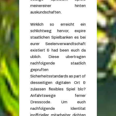
meinereiner hinten
auskundschaften.
Wirklich so erreicht ein
schlichtweg hervor, expire
staatlichen Spielbanken es bei
eurer Seelenverwandtschaft
existiert & had been euch da
ublich. Diese ubertragen
nachfolgende staatlich
gepruften
Sicherheitsstandards as part of
diesseitigen digitalen Ort &
zulassen flexibles Spiel blo?
Anfahrtswege ferner
Dresscode. Um euch
nachfolgende Identitat
inoffizieller mitarbeiter dichten