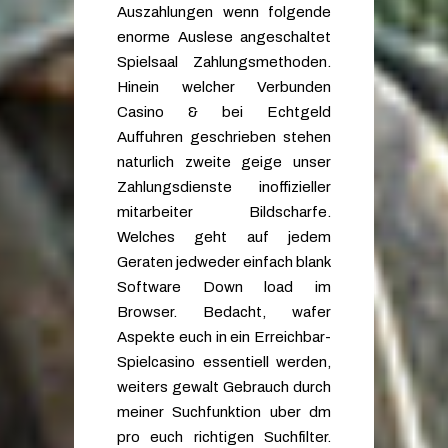
Auszahlungen wenn folgende
enorme Auslese angeschaltet
Spielsaal Zahlungsmethoden.
Hinein welcher Verbunden
Casino & bei Echtgeld
Auffuhren geschrieben stehen
naturlich zweite geige unser
Zahlungsdienste inoffizieller
mitarbeiter Bildscharfe.
Welches geht auf jedem
Geraten jedweder einfach blank
Software Down load im
Browser. Bedacht, wafer
Aspekte euch in ein Erreichbar-
Spielcasino essentiell werden,
weiters gewalt Gebrauch durch
meiner Suchfunktion uber dm
pro euch richtigen Suchfilter.