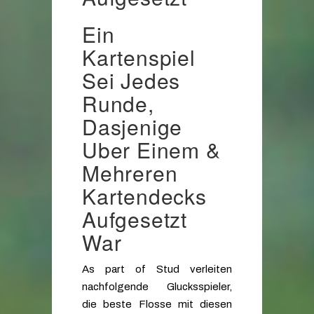
Ein
Kartenspiel
Sei Jedes
Runde,
Dasjenige
Uber Einem &
Mehreren
Kartendecks
Aufgesetzt
War
As part of Stud verleiten
nachfolgende Glucksspieler,
die beste Flosse mit diesen