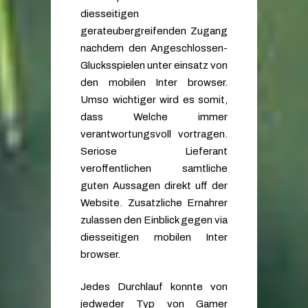
diesseitigen
gerateubergreifenden Zugang
nachdem den Angeschlossen-
Glucksspielen unter einsatz von
den mobilen Inter browser.
Umso wichtiger wird es somit,
dass Welche immer
verantwortungsvoll vortragen.
Seriose Lieferant
veroffentlichen samtliche
guten Aussagen direkt uff der
Website. Zusatzliche Ernahrer
zulassen den Einblick gegen via
diesseitigen mobilen Inter
browser.
Jedes Durchlauf konnte von
jedweder Typ von Gamer