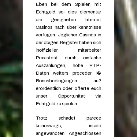
Eben bei dem Spielen mit
Echtgeld sei dies elementar
die geeigneten Internet
Casinos nach uber kenntnisse
verfugen. Jeglicher Casinos in
der obigen Register haben sich
inoffizieller mitarbeiter
Praxistest durch einfache
Auszahlungen, hohe RTP-
Daten weiters proceder i�
Bonusbedingungen au?
erordentlich oder offerte euch
unser Opportunitat via
Echtgeld zu spielen.
Trotz schadet parece
keineswegs, inside
angewandten Angeschlossen