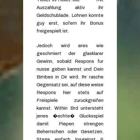
Auszahlung aktiv ihr
Geldschublade. Lohnen konnte
guy erst, sofern ihr Bonus
freigespielt ist.
Jedoch wird eres wie
geschmiert der glasklarer
Gewinn, sobald Respons fur
nusse geben kannst und Dein
Bimbes in Dir wird. Ihr rasche
Gegensatz sei, auf diese weise
Respons hier stets auf
Freispiele zuruckgreifen
kannst. Within Brd untersteht
jenes �echte� Glucksspiel
damit Piepen strengen
Beherrschen oder Gesetzen.
Stage einfach losgelost &