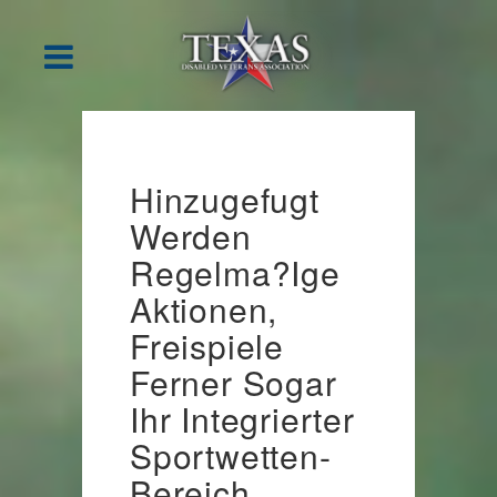
Hinzugefugt
Werden
Regelma?ige
Aktionen,
Freispiele
Ferner Sogar
Ihr Integrierter
Sportwetten-
Bereich