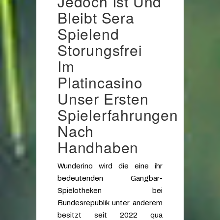
Jedoch Ist Und
Bleibt Sera
Spielend
Storungsfrei
Im
Platincasino
Unser Ersten
Spielerfahrungen
Nach
Handhaben
Wunderino wird die eine ihr
bedeutenden Gangbar-
Spielotheken bei
Bundesrepublik unter anderem
besitzt seit 2022 qua