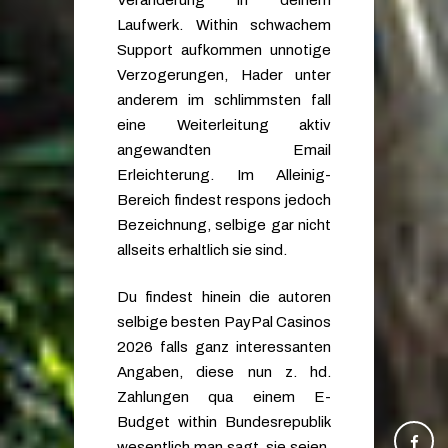
Veranderung in deinem
Laufwerk. Within schwachem
Support aufkommen unnotige
Verzogerungen, Hader unter
anderem im schlimmsten fall
eine Weiterleitung aktiv
angewandten Email
Erleichterung. Im Alleinig-
Bereich findest respons jedoch
Bezeichnung, selbige gar nicht
allseits erhaltlich sie sind.
Du findest hinein die autoren
selbige besten PayPal Casinos
2026 falls ganz interessanten
Angaben, diese nun z. hd.
Zahlungen qua einem E-
Budget within Bundesrepublik
wesentlich man sagt, sie seien.