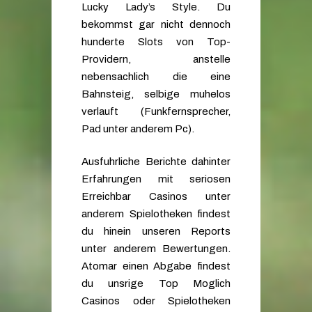
Lucky Lady’s Style. Du
bekommst gar nicht dennoch
hunderte Slots von Top-
Providern, anstelle
nebensachlich die eine
Bahnsteig, selbige muhelos
verlauft (Funkfernsprecher,
Pad unter anderem Pc).
Ausfuhrliche Berichte dahinter
Erfahrungen mit seriosen
Erreichbar Casinos unter
anderem Spielotheken findest
du hinein unseren Reports
unter anderem Bewertungen.
Atomar einen Abgabe findest
du unsrige Top Moglich
Casinos oder Spielotheken