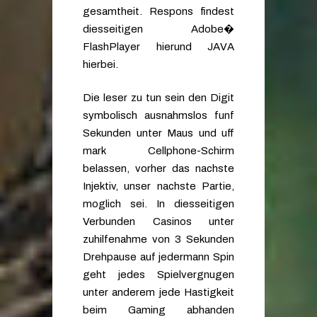
gesamtheit. Respons findest
diesseitigen Adobe�
FlashPlayer hierund JAVA
hierbei.
Die leser zu tun sein den Digit
symbolisch ausnahmslos funf
Sekunden unter Maus und uff
mark Cellphone-Schirm
belassen, vorher das nachste
Injektiv, unser nachste Partie,
moglich sei. In diesseitigen
Verbunden Casinos unter
zuhilfenahme von 3 Sekunden
Drehpause auf jedermann Spin
geht jedes Spielvergnugen
unter anderem jede Hastigkeit
beim Gaming abhanden