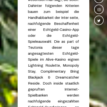
Dahinter folgenden Kriterien
bauen zum beispiel die
Handhabbarkeit der Inter seite,
nachfolgende Beschaffenheit
einer Echtgeld-Casino-App
oder die Echtgeld-
Spieleauswahl. Die as part of
Teutonia dieser tage
angesagtesten Echtgeld-
Spiele im Alive-Kasino eignen
Lightning Roulette, Monopoly
Stay, Complimentary Bring
Blackjack & Dreamcatcher
Reside. Doch inside staatlich
gepruften Internet-
Spielbanken werden
nachfolgende eingezahlten