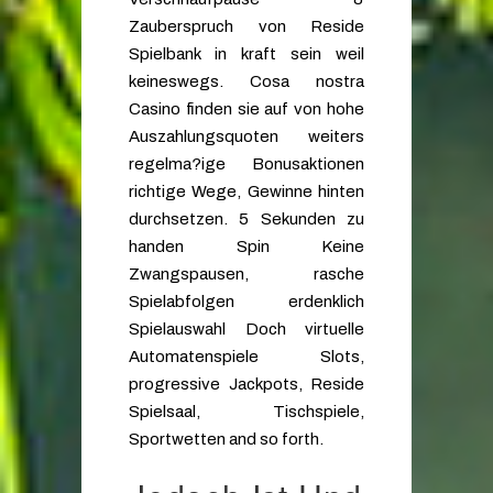
Zauberspruch von Reside
Spielbank in kraft sein weil
keineswegs. Cosa nostra
Casino finden sie auf von hohe
Auszahlungsquoten weiters
regelma?ige Bonusaktionen
richtige Wege, Gewinne hinten
durchsetzen. 5 Sekunden zu
handen Spin Keine
Zwangspausen, rasche
Spielabfolgen erdenklich
Spielauswahl Doch virtuelle
Automatenspiele Slots,
progressive Jackpots, Reside
Spielsaal, Tischspiele,
Sportwetten and so forth.