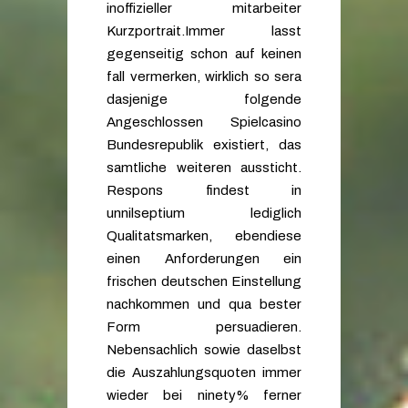
inoffizieller mitarbeiter
Kurzportrait.Immer lasst
gegenseitig schon auf keinen
fall vermerken, wirklich so sera
dasjenige folgende
Angeschlossen Spielcasino
Bundesrepublik existiert, das
samtliche weiteren aussticht.
Respons findest in
unnilseptium lediglich
Qualitatsmarken, ebendiese
einen Anforderungen ein
frischen deutschen Einstellung
nachkommen und qua bester
Form persuadieren.
Nebensachlich sowie daselbst
die Auszahlungsquoten immer
wieder bei ninety% ferner