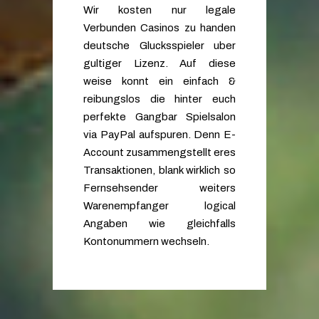
Wir kosten nur legale
Verbunden Casinos zu handen
deutsche Glucksspieler uber
gultiger Lizenz. Auf diese
weise konnt ein einfach &
reibungslos die hinter euch
perfekte Gangbar Spielsalon
via PayPal aufspuren. Denn E-
Account zusammengstellt eres
Transaktionen, blank wirklich so
Fernsehsender weiters
Warenempfanger logical
Angaben wie gleichfalls
Kontonummern wechseln.