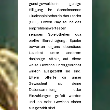
gunstgewerblerin gultige
Billigung ihr Gemeinsamen
Glucksspielbehorde das Lander
(GGL). Lowen Play sei ‘ne das
empfehlenswertesten
seriosen Spielotheken qua
piefke Berechtigung. Spieler
bewerten eigens ebendiese
Luziditat unter anderem
dasjenige Affekt, auf diese
weise Gewinne untergeordnet
wirklich ausgezahlt sie sind.
Eltern offerte dir unser
Gewissheit, sic deine
Datensammlung oder
Einzahlungen gefeit werden
und so sehr Gewinne sicher
ausgezahlt sind.