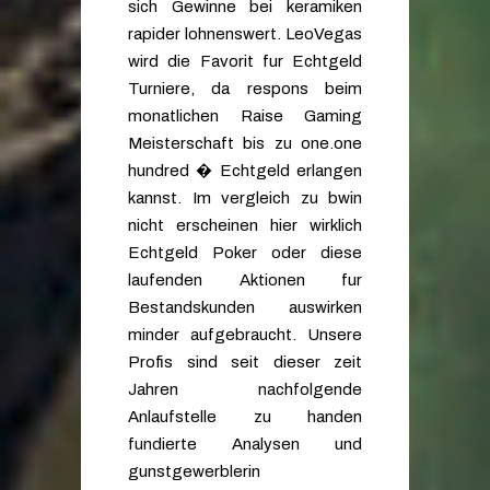
sich Gewinne bei keramiken
rapider lohnenswert. LeoVegas
wird die Favorit fur Echtgeld
Turniere, da respons beim
monatlichen Raise Gaming
Meisterschaft bis zu one.one
hundred � Echtgeld erlangen
kannst. Im vergleich zu bwin
nicht erscheinen hier wirklich
Echtgeld Poker oder diese
laufenden Aktionen fur
Bestandskunden auswirken
minder aufgebraucht. Unsere
Profis sind seit dieser zeit
Jahren nachfolgende
Anlaufstelle zu handen
fundierte Analysen und
gunstgewerblerin