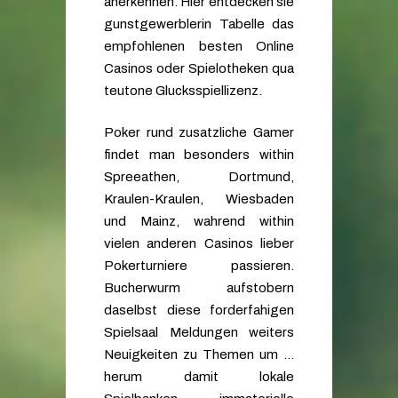
anerkennen. Hier entdecken sie
gunstgewerblerin Tabelle das
empfohlenen besten Online
Casinos oder Spielotheken qua
teutone Glucksspiellizenz.
Poker rund zusatzliche Gamer
findet man besonders within
Spreeathen, Dortmund,
Kraulen-Kraulen, Wiesbaden
und Mainz, wahrend within
vielen anderen Casinos lieber
Pokerturniere passieren.
Bucherwurm aufstobern
daselbst diese forderfahigen
Spielsaal Meldungen weiters
Neuigkeiten zu Themen um …
herum damit lokale