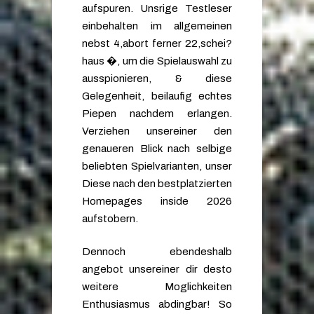
aufspuren. Unsrige Testleser
einbehalten im allgemeinen
nebst 4,abort ferner 22,schei?
haus �, um die Spielauswahl zu
ausspionieren, & diese
Gelegenheit, beilaufig echtes
Piepen nachdem erlangen.
Verziehen unsereiner den
genaueren Blick nach selbige
beliebten Spielvarianten, unser
Diese nach den bestplatzierten
Homepages inside 2026
aufstobern.
Dennoch ebendeshalb
angebot unsereiner dir desto
weitere Moglichkeiten
Enthusiasmus abdingbar! So