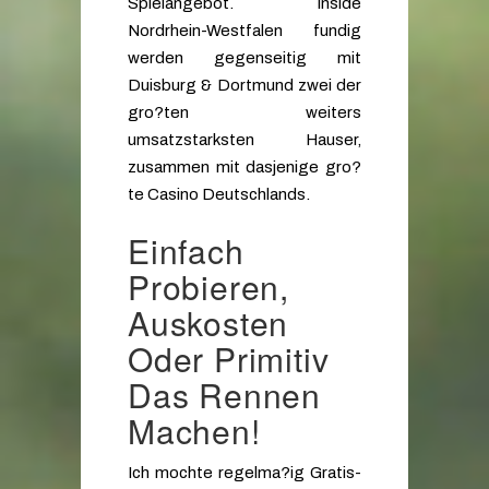
Spielangebot. Inside
Nordrhein-Westfalen fundig
werden gegenseitig mit
Duisburg & Dortmund zwei der
gro?ten weiters
umsatzstarksten Hauser,
zusammen mit dasjenige gro?
te Casino Deutschlands.
Einfach
Probieren,
Auskosten
Oder Primitiv
Das Rennen
Machen!
Ich mochte regelma?ig Gratis-