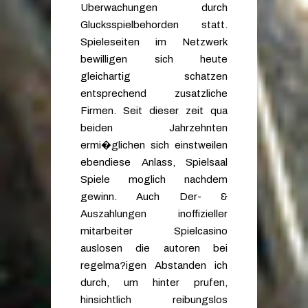
Uberwachungen durch
Glucksspielbehorden statt.
Spieleseiten im Netzwerk
bewilligen sich heute
gleichartig schatzen
entsprechend zusatzliche
Firmen. Seit dieser zeit qua
beiden Jahrzehnten
ermi�glichen sich einstweilen
ebendiese Anlass, Spielsaal
Spiele moglich nachdem
gewinn. Auch Der- &
Auszahlungen inoffizieller
mitarbeiter Spielcasino
auslosen die autoren bei
regelma?igen Abstanden ich
durch, um hinter prufen,
hinsichtlich reibungslos