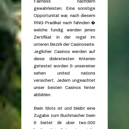
Fairness nachdem
gewahrleisten. Eine sonstige
Opportunitat war, nach diesem
RNG-Pradikat nach fahnden �
welche fundig werden jenes
Zertifikat in der regel im
unteren Bezirk der Casinoseite.
Jeglicher Casinos werden auf
diese diskretesten Kriterien
getestet worden & unsereiner
sehen united nations
versichert, Jedem ungeachtet
unser besten Casinos hinter
abbilden.
Bwin Slots ist und bleibt eine
Zugabe zum Buchmacher bwin
& bietet dir uber two.000