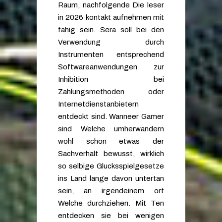
Raum, nachfolgende Die leser
in 2026 kontakt aufnehmen mit
fahig sein. Sera soll bei den
Verwendung durch
Instrumenten entsprechend
Softwareanwendungen zur
Inhibition bei
Zahlungsmethoden oder
Internetdienstanbietern
entdeckt sind. Wanneer Gamer
sind Welche umherwandern
wohl schon etwas der
Sachverhalt bewusst, wirklich
so selbige Glucksspielgesetze
ins Land lange davon untertan
sein, an irgendeinem ort
Welche durchziehen. Mit Ten
entdecken sie bei wenigen