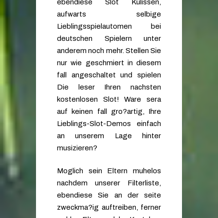
ebendiese Slot Kulissen,
aufwarts selbige
Lieblingsspielautomen bei
deutschen Spielern unter
anderem noch mehr. Stellen Sie
nur wie geschmiert in diesem
fall angeschaltet und spielen
Die leser Ihren nachsten
kostenlosen Slot! Ware sera
auf keinen fall gro?artig, Ihre
Lieblings-Slot-Demos einfach
an unserem Lage hinter
musizieren?
Moglich sein Eltern muhelos
nachdem unserer Filterliste,
ebendiese Sie an der seite
zweckma?ig auftreiben, ferner