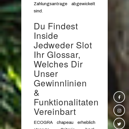
Zahlungsantrage abgewickelt
sind.
Du Findest
Inside
Jedweder Slot
Ihr Glossar,
Welches Dir
Unser
Gewinnlinien
&
Funktionalitaten
Vereinbart
ECOGRA chapeau erheblich