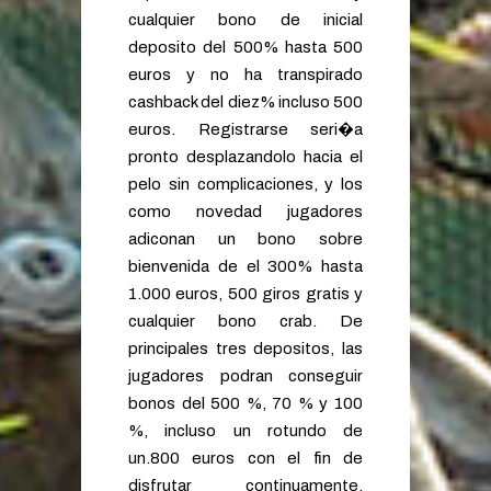
cualquier bono de inicial
deposito del 500% hasta 500
euros y no ha transpirado
cashback del diez% incluso 500
euros. Registrarse seri�a
pronto desplazandolo hacia el
pelo sin complicaciones, y los
como novedad jugadores
adiconan un bono sobre
bienvenida de el 300% hasta
1.000 euros, 500 giros gratis y
cualquier bono crab. De
principales tres depositos, las
jugadores podran conseguir
bonos del 500 %, 70 % y 100
%, incluso un rotundo de
un.800 euros con el fin de
disfrutar continuamente.