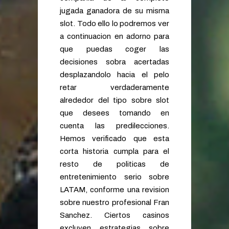
jugada ganadora de su misma
slot. Todo ello lo podremos ver
a continuacion en adorno para
que puedas coger las
decisiones sobra acertadas
desplazandolo hacia el pelo
retar verdaderamente
alrededor del tipo sobre slot
que desees tomando en
cuenta las predilecciones.
Hemos verificado que esta
corta historia cumpla para el
resto de politicas de
entretenimiento serio sobre
LATAM, conforme una revision
sobre nuestro profesional Fran
Sanchez. Ciertos casinos
excluyen estrategias sobre