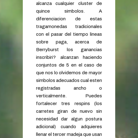
alcanza cualquier cluster de
quince simbolos. A
diferenciacion de estas
tragamonedas tradicionales
con el pasar del tiempo lineas
sobre paga, acerca de
Berryburst los ganancias
inscribiri? alcanzan haciendo
conjuntos de 5 en el caso de
que nos lo olvidemos de mayor
simbolos adecuados cual esten
registradas ancho o
verticalmente. Puedes
fortalecer tres respins (los
carretes giran de nuevo sin
necesidad dar algun postura
adicional) cuando adquieres
llenar el tercer madeja que usan