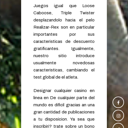
Juegos igual que Loose
Caboose, Triple Twister
desplazandolo hacia el pelo
Realizar-Rex son en particular
importantes por sus
caracteristicas de descuento
gratificantes. Igualmente,
nuestro sitio introduce
usualmente novedosas
caracteristicas, cambiando el
test global de el atleta.
Designar cualquier casino en
linea en De cualquier parte del
mundo es dificil gracias an una
gran cantidad de publicaciones
a tu disposicion. Ya sea que
inscribiri? trate sobre un bono