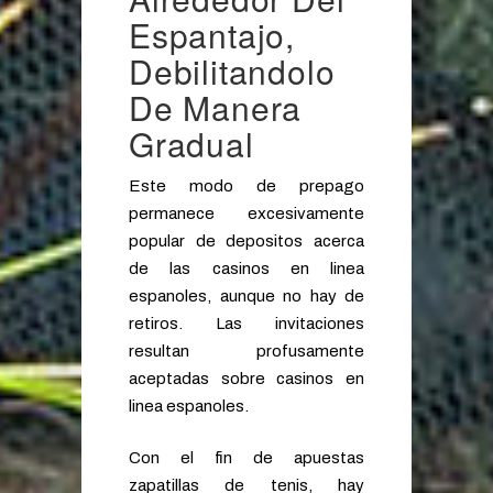
Espantajo,
Debilitandolo
De Manera
Gradual
Este modo de prepago
permanece excesivamente
popular de depositos acerca
de las casinos en linea
espanoles, aunque no hay de
retiros. Las invitaciones
resultan profusamente
aceptadas sobre casinos en
linea espanoles.
Con el fin de apuestas
zapatillas de tenis, hay