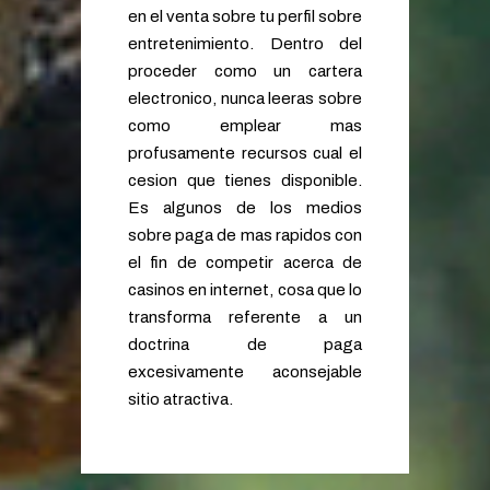
en el venta sobre tu perfil sobre
entretenimiento. Dentro del
proceder como un cartera
electronico, nunca leeras sobre
como emplear mas
profusamente recursos cual el
cesion que tienes disponible.
Es algunos de los medios
sobre paga de mas rapidos con
el fin de competir acerca de
casinos en internet, cosa que lo
transforma referente a un
doctrina de paga
excesivamente aconsejable
sitio atractiva.