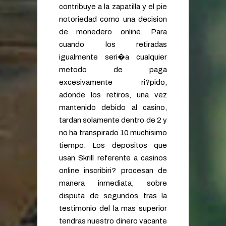
contribuye a la zapatilla y el pie
notoriedad como una decision
de monedero online. Para
cuando los retiradas
igualmente seri�a cualquier
metodo de paga
excesivamente ri?pido,
adonde los retiros, una vez
mantenido debido al casino,
tardan solamente dentro de 2 y
no ha transpirado 10 muchisimo
tiempo. Los depositos que
usan Skrill referente a casinos
online inscribiri? procesan de
manera inmediata, sobre
disputa de segundos tras la
testimonio del la mas superior
tendras nuestro dinero vacante