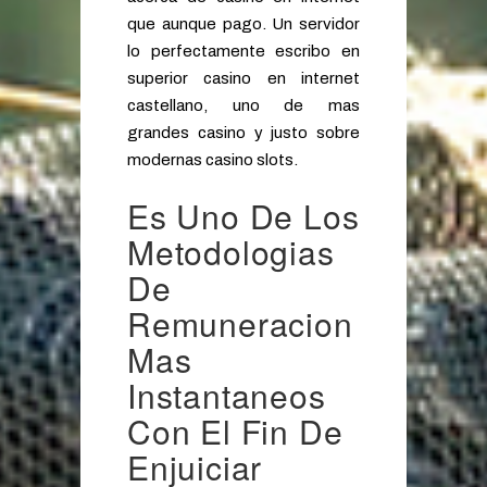
que aunque pago. Un servidor
lo perfectamente escribo en
superior casino en internet
castellano, uno de mas
grandes casino y justo sobre
modernas casino slots.
Es Uno De Los
Metodologias
De
Remuneracion
Mas
Instantaneos
Con El Fin De
Enjuiciar