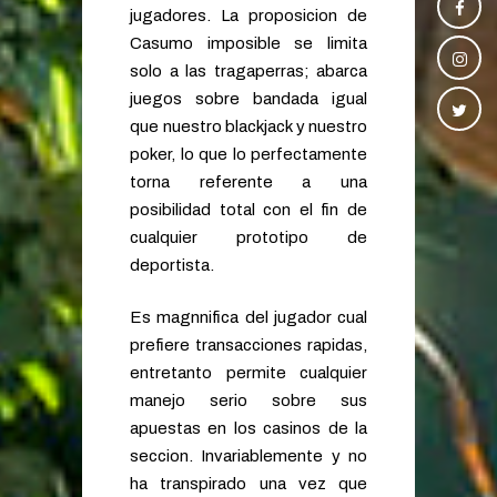
jugadores. La proposicion de
Casumo imposible se limita
solo a las tragaperras; abarca
juegos sobre bandada igual
que nuestro blackjack y nuestro
poker, lo que lo perfectamente
torna referente a una
posibilidad total con el fin de
cualquier prototipo de
deportista.
Es magnnifica del jugador cual
prefiere transacciones rapidas,
entretanto permite cualquier
manejo serio sobre sus
apuestas en los casinos de la
seccion. Invariablemente y no
ha transpirado una vez que