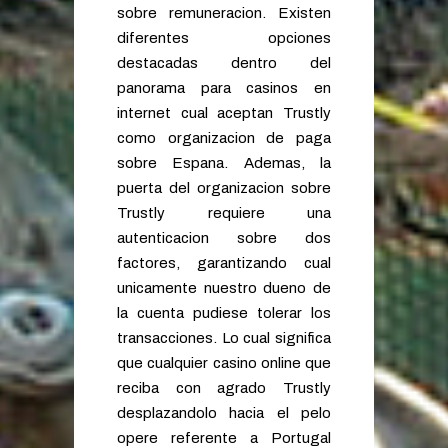
sobre remuneracion. Existen
diferentes opciones
destacadas dentro del
panorama para casinos en
internet cual aceptan Trustly
como organizacion de paga
sobre Espana. Ademas, la
puerta del organizacion sobre
Trustly requiere una
autenticacion sobre dos
factores, garantizando cual
unicamente nuestro dueno de
la cuenta pudiese tolerar los
transacciones. Lo cual significa
que cualquier casino online que
reciba con agrado Trustly
desplazandolo hacia el pelo
opere referente a Portugal