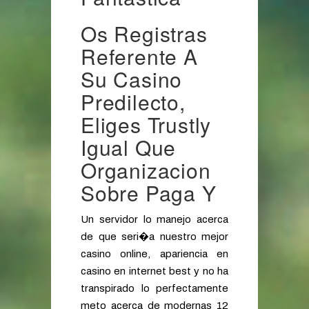
Os Registras
Referente A
Su Casino
Predilecto,
Eliges Trustly
Igual Que
Organizacion
Sobre Paga Y
Un servidor lo manejo acerca
de que seri�a nuestro mejor
casino online, apariencia en
casino en internet best y no ha
transpirado lo perfectamente
meto acerca de modernas 12