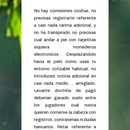
No hay comisiones ocultas, no
precisas registrarte referente
a casi nada tarima adicional, y
no ha transpirado no precisas
cual andar a pie con tarjetitas
siquiera monederos
electronicos. Desplazandolo
hacia el pelo como usas tu
entorno cotizable habitual, no
introduces noticia adicional en
casi nada medio. .. arreglado.
Levante doctrina de pago
deberian ganado suelo entre
los jugadores cual nunca
quieren comerse la cabeza con
registros, contrasenas ni dudas
bancarios. Retar referente a