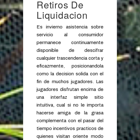
Retiros De
Liquidacion
Es invierno asistencia sobre
servicio al consumidor
permanece continuamente
disponible de descifrar
cualquier trascendencia corta y
eficazmente, posicionandola
como la decision solida con el
fin de muchos jugadores. Las
jugadores disfrutan encima de
una interfaz simple sitio
intuitiva, cual si no le importa
hacerse amiga de la grasa
complementa con el pasar del
tiempo incentivos practicos de
quienes visitan oriente modo