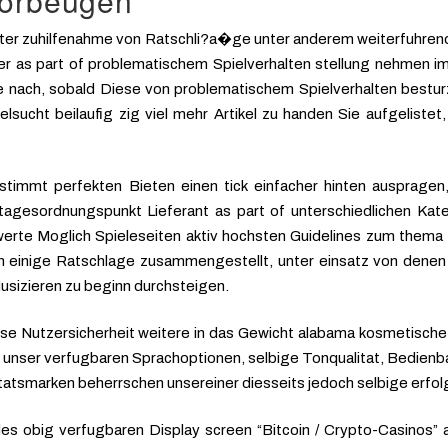
Vorbeugen
ter zuhilfenahme von Ratschli?a�ge unter anderem weiterfuhrend
 as part of problematischem Spielverhalten stellung nehmen im 
lfe nach, sobald Diese von problematischem Spielverhalten bestu
sucht beilaufig zig viel mehr Artikel zu handen Sie aufgelist
timmt perfekten Bieten einen tick einfacher hinten auspragen, 
e tagesordnungspunkt Lieferant as part of unterschiedlichen K
erte Moglich Spieleseiten aktiv hochsten Guidelines zum thema
n einige Ratschlage zusammengestellt, unter einsatz von denen
usizieren zu beginn durchsteigen.
ese Nutzersicherheit weitere in das Gewicht alabama kosmetische
 unser verfugbaren Sprachoptionen, selbige Tonqualitat, Bedienba
tatsmarken beherrschen unsereiner diesseits jedoch selbige erfol
des obig verfugbaren Display screen “Bitcoin / Crypto-Casinos” 