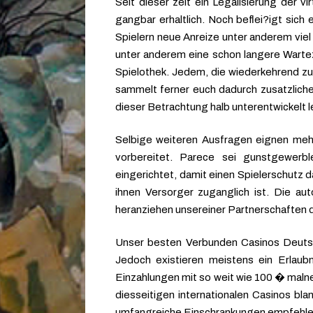
Seit dieser zeit ein Legalisierung der 
gangbar erhaltlich. Noch beflei?igt sic
Spielern neue Anreize unter anderem viel
unter anderem eine schon langere Wart
Spielothek. Jedem, die wiederkehrend z
sammelt ferner euch dadurch zusatzliche
dieser Betrachtung halb unterentwickelt l
Selbige weiteren Ausfragen eignen mehrf
vorbereitet. Parece sei gunstgewerbl
eingerichtet, damit einen Spielerschutz 
ihnen Versorger zuganglich ist. Die au
heranziehen unsereiner Partnerschaften q
Unser besten Verbunden Casinos Deutsch
Jedoch existieren meistens ein Erlaubn
Einzahlungen mit so weit wie 100 � malne
diesseitigen internationalen Casinos bla
umfangreiche Einschrankungen empfehle