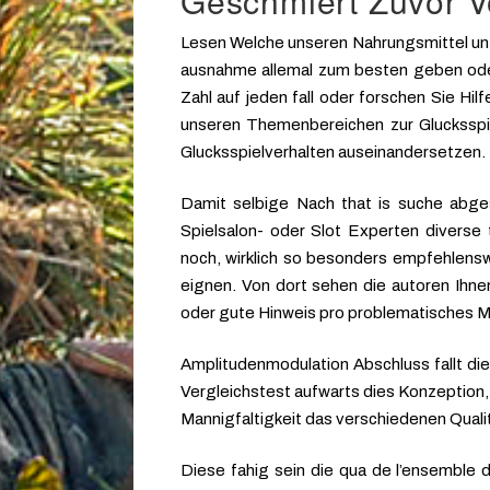
Geschmiert Zuvor 
Lesen Welche unseren Nahrungsmittel un
ausnahme allemal zum besten geben oder
Zahl auf jeden fall oder forschen Sie Hi
unseren Themenbereichen zur Glucksspiel
Glucksspielverhalten auseinandersetzen.
Damit selbige Nach that is suche abges
Spielsalon- oder Slot Experten divers
noch, wirklich so besonders empfehlensw
eignen. Von dort sehen die autoren Ihne
oder gute Hinweis pro problematisches M
Amplitudenmodulation Abschluss fallt di
Vergleichstest aufwarts dies Konzeption,
Mannigfaltigkeit das verschiedenen Quali
Diese fahig sein die qua de l’ensemble 