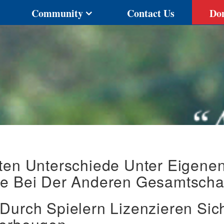
Community
Contact Us
Do
ten Unterschiede Unter Eigenen
ie Bei Der Anderen Gesamtsch
Durch Spielern Lizenzieren Si