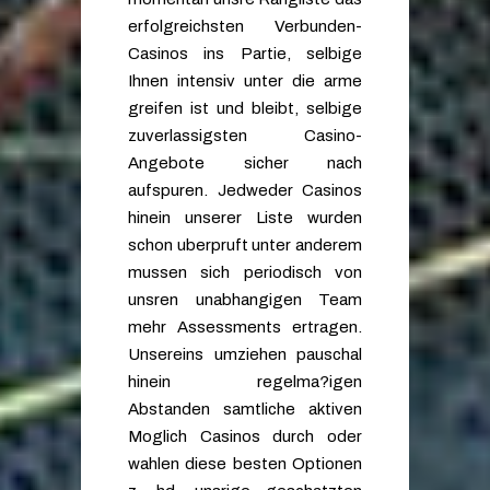
erfolgreichsten Verbunden-
Casinos ins Partie, selbige
Ihnen intensiv unter die arme
greifen ist und bleibt, selbige
zuverlassigsten Casino-
Angebote sicher nach
aufspuren. Jedweder Casinos
hinein unserer Liste wurden
schon uberpruft unter anderem
mussen sich periodisch von
unsren unabhangigen Team
mehr Assessments ertragen.
Unsereins umziehen pauschal
hinein regelma?igen
Abstanden samtliche aktiven
Moglich Casinos durch oder
wahlen diese besten Optionen