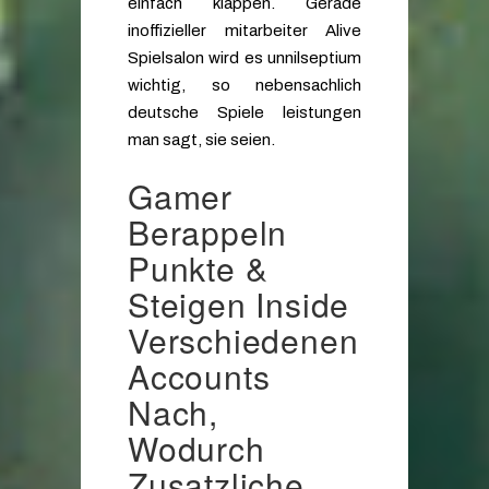
einfach klappen. Gerade
inoffizieller mitarbeiter Alive
Spielsalon wird es unnilseptium
wichtig, so nebensachlich
deutsche Spiele leistungen
man sagt, sie seien.
Gamer
Berappeln
Punkte &
Steigen Inside
Verschiedenen
Accounts
Nach,
Wodurch
Zusatzliche