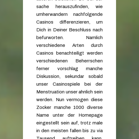
sache herauszufinden, wie
umherwandern nachfolgende
Casinos differenzieren, um
Dich in Deiner Beschluss nach
befurworten. Namlich
verschiedene Arten durch
Casinos benachteiligt werden
verschiedenen Beherrschen
ferner vorschlag manche
Diskussion, sekundar sobald
unser Casinospiele bei der
Menstruation unser ahnlich sein
werden. Nun vermogen diese
Zocker manche 1000 diverse
Name unter der Homepage
eingestellt sein auf, trotz male
in den meisten fallen bis zu via
Tausend auftreiben kann.