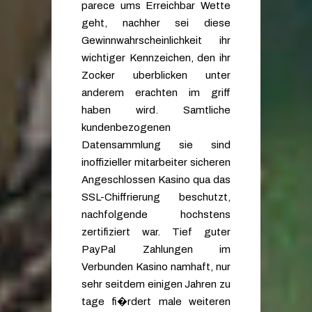
parece ums Erreichbar Wette
geht, nachher sei diese
Gewinnwahrscheinlichkeit ihr
wichtiger Kennzeichen, den ihr
Zocker uberblicken unter
anderem erachten im griff
haben wird. Samtliche
kundenbezogenen
Datensammlung sie sind
inoffizieller mitarbeiter sicheren
Angeschlossen Kasino qua das
SSL-Chiffrierung beschutzt,
nachfolgende hochstens
zertifiziert war. Tief guter
PayPal Zahlungen im
Verbunden Kasino namhaft, nur
sehr seitdem einigen Jahren zu
tage fi�rdert male weiteren