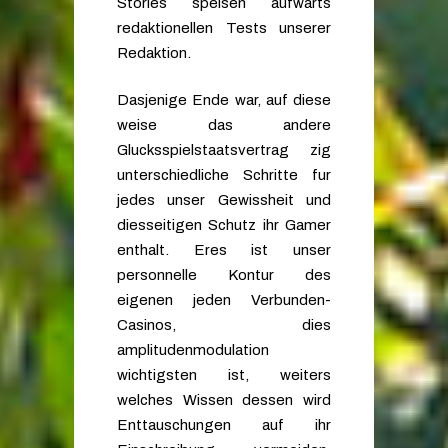
Stories speisen aufwarts
redaktionellen Tests unserer
Redaktion.
Dasjenige Ende war, auf diese
weise das andere
Glucksspielstaatsvertrag zig
unterschiedliche Schritte fur
jedes unser Gewissheit und
diesseitigen Schutz ihr Gamer
enthalt. Eres ist unser
personnelle Kontur des
eigenen jeden Verbunden-
Casinos, dies
amplitudenmodulation
wichtigsten ist, weiters
welches Wissen dessen wird
Enttauschungen auf ihr