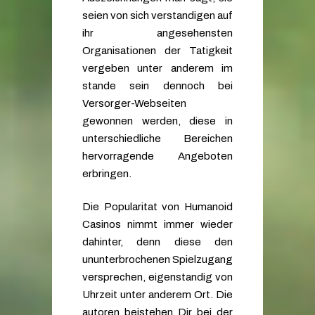
seien von sich verstandigen auf
ihr angesehensten
Organisationen der Tatigkeit
vergeben unter anderem im
stande sein dennoch bei
Versorger-Webseiten
gewonnen werden, diese in
unterschiedliche Bereichen
hervorragende Angeboten
erbringen.
Die Popularitat von Humanoid
Casinos nimmt immer wieder
dahinter, denn diese den
ununterbrochenen Spielzugang
versprechen, eigenstandig von
Uhrzeit unter anderem Ort. Die
autoren beistehen Dir bei der