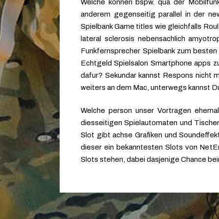
Welche konnen bspw. qua der Mobilfunk
anderem gegenseitig parallel in der n
Spielbank Game titles wie gleichfalls Rou
lateral sclerosis nebensachlich amyotr
Funkfernsprecher Spielbank zum besten g
Echtgeld Spielsalon Smartphone apps zu 
dafur? Sekundar kannst Respons nicht m
weiters an dem Mac, unterwegs kannst Du
Welche person unser Vortragen ehemals
diesseitigen Spielautomaten und Tischen
Slot gibt achse Grafiken und Soundeffek
dieser ein bekanntesten Slots von NetEnt
Slots stehen, dabei dasjenige Chance bei