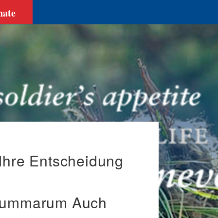
nate
Ihre Entscheidung
 Summarum Auch