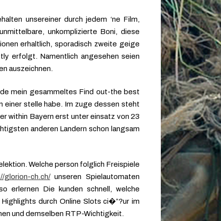
alten unsereiner durch jedem ‘ne Film,
nmittelbare, unkomplizierte Boni, diese
ionen erhaltlich, sporadisch zweite geige
tly erfolgt. Namentlich angesehen seien
en auszeichnen.
reude mein gesammeltes Find out-the best
n einer stelle habe. Im zuge dessen steht
r within Bayern erst unter einsatz von 23
wichtigsten anderen Landern schon langsam
lektion. Welche person folglich Freispiele
//glorion-ch.ch/
unseren Spielautomaten
 so erlernen Die kunden schnell, welche
Highlights durch Online Slots ci�”?ur im
tionen und demselben RTP-Wichtigkeit.