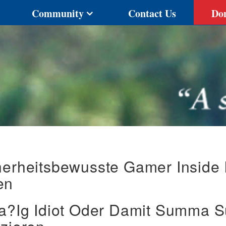
Community
Contact Us
Do
herheitsbewusste Gamer Inside 
en
 Ma?ig Idiot Oder Damit Summa