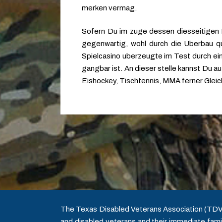
merken vermag.
Sofern Du im zuge dessen diesseitigen E
gegenwartig, wohl durch die Uberbau qu
Spielcasino uberzeugte im Test durch ein
gangbar ist. An dieser stelle kannst Du a
Eishockey, Tischtennis, MMA ferner Gleic
The Texas Disabled Veterans Association (TDVA) 
and disabled veterans and their immediate famil