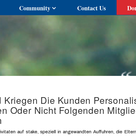
Community
Contact Us
Do
d Kriegen Die Kunden Personali
en Oder Nicht Folgenden Mitgli
n
itaten auf stake, speziell in angewandten Auffuhren, die Elter