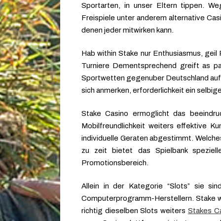
Sportarten, in unser Eltern tippen. 
Freispiele unter anderem alternative Cas
denen jeder mitwirken kann.
Hab within Stake nur Enthusiasmus, geil
Turniere Dementsprechend greift as par
Sportwetten gegenuber Deutschland auf ke
sich anmerken, erforderlichkeit ein selbi
Stake Casino ermoglicht das beeindru
Mobilfreundlichkeit weiters effektive K
individuelle Geraten abgestimmt. Welches 
zu zeit bietet das Spielbank speziell
Promotionsbereich.
Allein in der Kategorie “Slots” sie s
Computerprogramm-Herstellern. Stake wir
richtig dieselben Slots weiters
Stakes C