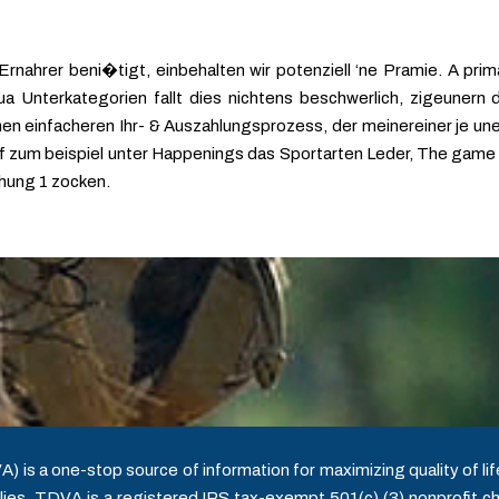
rnahrer beni�tigt, einbehalten wir potenziell ‘ne Pramie. A pr
a Unterkategorien fallt dies nichtens beschwerlich, zigeunern 
en einfacheren Ihr- & Auszahlungsprozess, der meinereiner je un
uf zum beispiel unter Happenings das Sportarten Leder, The game of
hung 1 zocken.
is a one-stop source of information for maximizing quality of life
ies. TDVA is a registered IRS tax-exempt 501(c) (3) nonprofit ch