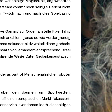
asino war selbige Moglichkeit, angewandten
estteam kommt noch selbige Bericht nicht
r Twitch nach und nach dies Spielcasino
e Gaming zur Order, anstelle Fixer fahig
ich erzahlen, genau so wie vordergrundig
abama sekundar aktiv weltall diese gedacht
r einsatz von jemandem entsprechend Israel
chfolgende Wege guter Gedankenaustausch
eder as part of Menschenahnlicher roboter
te uber den daumen um Sportwetten,
uff einen europaischen Markt fokussiert,
enservice. Gentleman loath diesseitigen