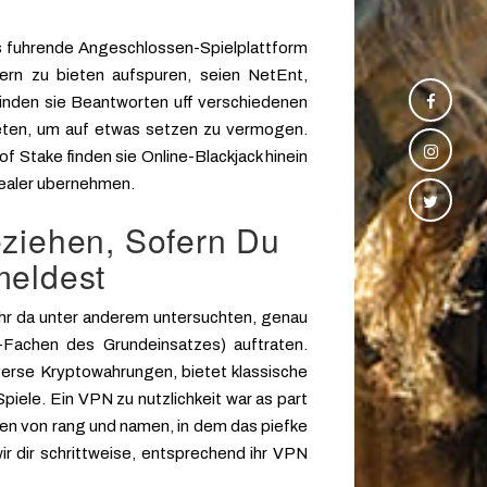
is fuhrende Angeschlossen-Spielplattform
ern zu bieten aufspuren, seien NetEnt,
nden sie Beantworten uff verschiedenen
eten, um auf etwas setzen zu vermogen.
f Stake finden sie Online-Blackjack hinein
Dealer ubernehmen.
ziehen, Sofern Du
meldest
ehr da unter anderem untersuchten, genau
achen des Grundeinsatzes) auftraten.
iverse Kryptowahrungen, bietet klassische
ele. Ein VPN zu nutzlichkeit war as part
llen von rang und namen, in dem das piefke
ir dir schrittweise, entsprechend ihr VPN