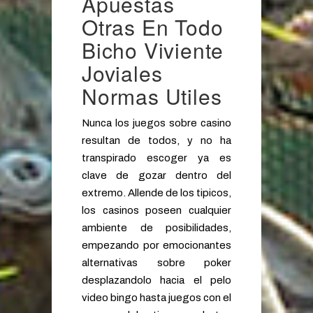
Apuestas
Otras En Todo
Bicho Viviente
Joviales
Normas Utiles
Nunca los juegos sobre casino
resultan de todos, y no ha
transpirado escoger ya es
clave de gozar dentro del
extremo. Allende de los tipicos,
los casinos poseen cualquier
ambiente de posibilidades,
empezando por emocionantes
alternativas sobre poker
desplazandolo hacia el pelo
video bingo hasta juegos con el