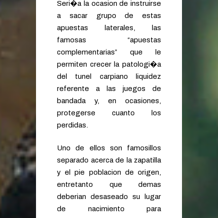
Seri�a la ocasion de instruirse
a sacar grupo de estas
apuestas laterales, las
famosas “apuestas
complementarias” que le
permiten crecer la patologi�a
del tunel carpiano liquidez
referente a las juegos de
bandada y, en ocasiones,
protegerse cuanto los
perdidas.
Uno de ellos son famosillos
separado acerca de la zapatilla
y el pie poblacion de origen,
entretanto que demas
deberian desaseado su lugar
de nacimiento para