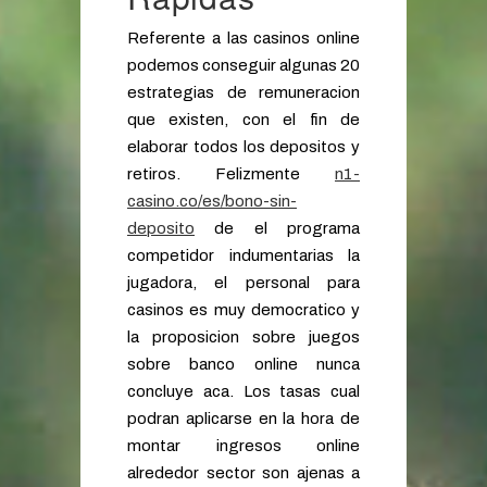
Referente a las casinos online
podemos conseguir algunas 20
estrategias de remuneracion
que existen, con el fin de
elaborar todos los depositos y
retiros. Felizmente
n1-
casino.co/es/bono-sin-
deposito
de el programa
competidor indumentarias la
jugadora, el personal para
casinos es muy democratico y
la proposicion sobre juegos
sobre banco online nunca
concluye aca. Los tasas cual
podran aplicarse en la hora de
montar ingresos online
alrededor sector son ajenas a