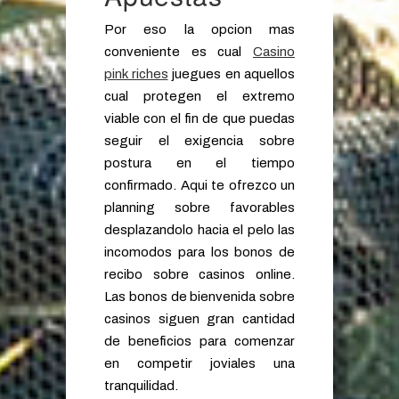
Por eso la opcion mas
conveniente es cual
Casino
pink riches
juegues en aquellos
cual protegen el extremo
viable con el fin de que puedas
seguir el exigencia sobre
postura en el tiempo
confirmado. Aqui te ofrezco un
planning sobre favorables
desplazandolo hacia el pelo las
incomodos para los bonos de
recibo sobre casinos online.
Las bonos de bienvenida sobre
casinos siguen gran cantidad
de beneficios para comenzar
en competir joviales una
tranquilidad.