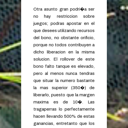
Otra asunto gran podri�a ser
no hay restriccion sobre
juegos; podras apostar en el
que desees utilizando recursos
del bono, no obstante orificio,
porque no todos contribuyen a
dicho liberacion en la misma
solucion. El rollover de este
bono falto tanque es elevado,
pero al menos nunca tendras
que situar la numero bastante
la mas superior (350�) de
liberarlo, puesto que la margen
maxima es de 10�. Las
tragaperras lo perfectamente
hacen llevando 500% de estas
ganancias, entretanto que los