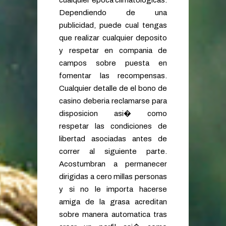
cualquier epoca climatologicas.
Dependiendo de una
publicidad, puede cual tengas
que realizar cualquier deposito
y respetar en compania de
campos sobre puesta en
fomentar las recompensas.
Cualquier detalle de el bono de
casino deberia reclamarse para
disposicion asi� como
respetar las condiciones de
libertad asociadas antes de
correr al siguiente parte.
Acostumbran a permanecer
dirigidas a cero millas personas
y si no le importa hacerse
amiga de la grasa acreditan
sobre manera automatica tras