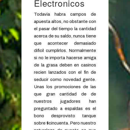
Electronicos
Todavia habra campos de
apuesta altos, no obstante con
el pasar del tiempo la cantidad
acerca de su saldo, nunca tiene
que acontecer demasiado
dificil cumplirlos. Normalmente
si no le importa hacerse amiga
de la grasa deben en casinos
recien lanzados con el fin de
seducir como novedad gente.
Unas los promociones de las
que gran cantidad de de
nuestros jugadores han
preguntado a espaldas es el
bono desprovisto tanque
sobre $cincuenta. Pero nuestro