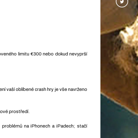
noveného limitu €300 nebo dokud nevyprší
ní vaší oblíbené crash hry je vše navrženo
čové prostředí.
z problémů na iPhonech a iPadech; stačí