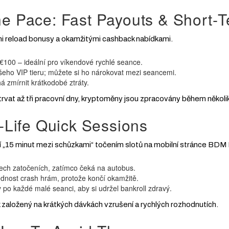
he Pace: Fast Payouts & Short‑
 reload bonusy a okamžitými cashback nabídkami.
100 – ideální pro víkendové rychlé seance.
eho VIP tieru; můžete si ho nárokovat mezi seancemi.
 zmírnit krátkodobé ztráty.
trvat až tři pracovní dny, kryptoměny jsou zpracovány během několi
l‑Life Quick Sessions
í „15 minut mezi schůzkami“ točením slotů na mobilní stránce BDM
ech zatočeních, zatímco čeká na autobus.
nost crash hrám, protože končí okamžitě.
po každé malé seanci, aby si udržel bankroll zdravý.
založený na krátkých dávkách vzrušení a rychlých rozhodnutích.