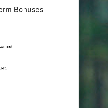
Term Bonuses
ka minut.
 Bet.