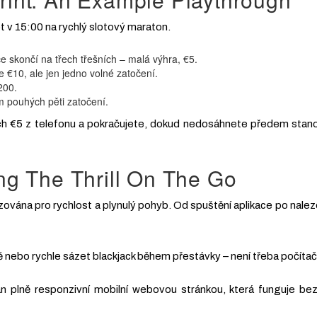
t v 15:00 na rychlý slotový maraton.
ce skončí na třech třešních – malá výhra, €5.
 €10, ale jen jedno volné zatočení.
200.
m pouhých pěti zatočení.
ších €5 z telefonu a pokračujete, dokud nedosáhnete předem sta
ing The Thrill On The Go
ována pro rychlost a plynulý pohyb. Od spuštění aplikace po naleze
ě nebo rychle sázet blackjack během přestávky – není třeba počíta
 plně responzivní mobilní webovou stránkou, která funguje be