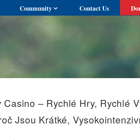
Community
Contact Us
Do
 Casino – Rychlé Hry, Rychlé V
Proč Jsou Krátké, Vysokointenz