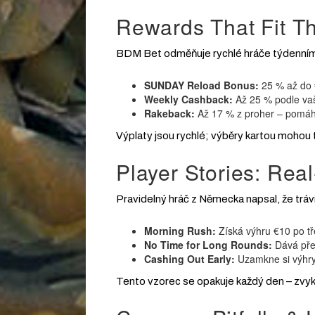
Rewards That Fit T
BDM Bet odměňuje rychlé hráče týdenními
SUNDAY Reload Bonus:
25 % až do €
Weekly Cashback:
Až 25 % podle vaš
Rakeback:
Až 17 % z proher – pomáhá
Výplaty jsou rychlé; výběry kartou mohou 
Player Stories: Rea
Pravidelný hráč z Německa napsal, že tráv
Morning Rush:
Získá výhru €10 po tř
No Time for Long Rounds:
Dává před
Cashing Out Early:
Uzamkne si výhry 
Tento vzorec se opakuje každý den – zvyk 