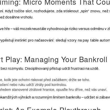
iming: Micro Moments That Cou
í. Když točíte slot, rozhodujete, zda stisknout „spin“ znovu, než 
než dosáhne vrcholu.
 ve hře – váš mozek neustále vyhodnocuje riziko versus odměnu v z
i vypěstují instinkt pro načasování: sledují vzory na pay table aut
rt Play: Managing Your Bankroll
ez rozmyslu. Disciplínovaný přístup udrží frustraci na uzdě.
 kolik jste ochotni riskovat před začátkem; držte se toho.
očení nebo ruku udrží ztráty pod kontrolou.
edem stanovené ztrátové hranice, opusťte hru dříve, než vás unaví.
okamžitých výhrách a rozumným limitem bankrollu – udržet si zábavu
rint: An Example Playthrough