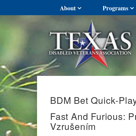
About
Programs
BDM Bet Quick‑Play
Fast And Furious: 
Vzrušením