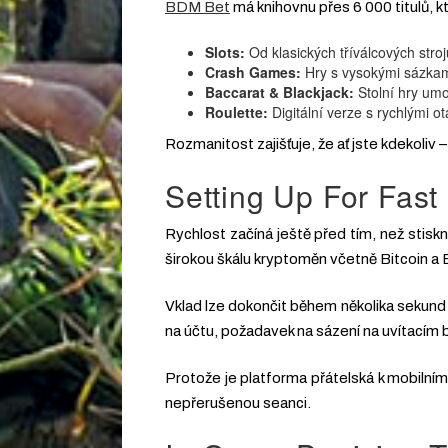
BDM Bet
má knihovnu přes 6 000 titulů, k
Slots:
Od klasických tříválcových stroj
Crash Games:
Hry s vysokými sázkami
Baccarat & Blackjack:
Stolní hry umo
Roulette:
Digitální verze s rychlými
Rozmanitost zajišťuje, že ať jste kdekoli
Setting Up For Fast
Rychlost začíná ještě před tím, než stiskn
širokou škálu kryptoměn včetně Bitcoin a
Vklad lze dokončit během několika sekund 
na účtu, požadavek na sázení na uvítacím
Protože je platforma přátelská k mobilním
nepřerušenou seanci.