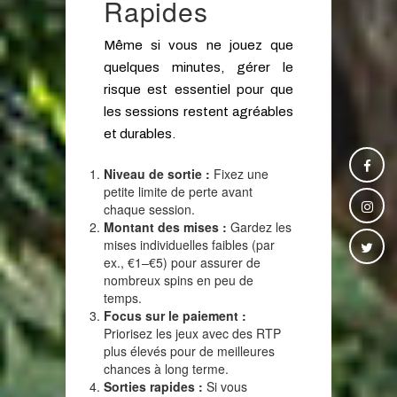
Rapides
Même si vous ne jouez que
quelques minutes, gérer le
risque est essentiel pour que
les sessions restent agréables
et durables.
Niveau de sortie :
Fixez une
petite limite de perte avant
chaque session.
Montant des mises :
Gardez les
mises individuelles faibles (par
ex., €1–€5) pour assurer de
nombreux spins en peu de
temps.
Focus sur le paiement :
Priorisez les jeux avec des RTP
plus élevés pour de meilleures
chances à long terme.
Sorties rapides :
Si vous