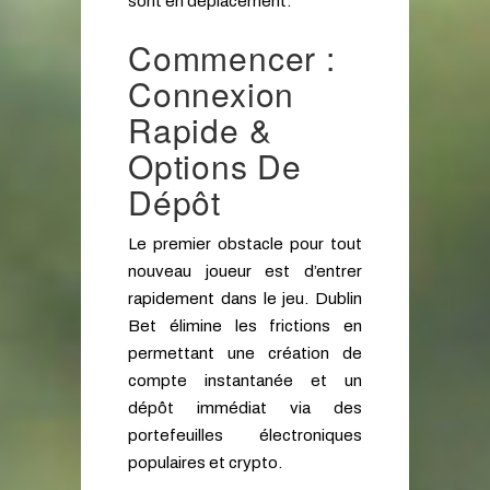
sont en déplacement.
Commencer :
Connexion
Rapide &
Options De
Dépôt
Le premier obstacle pour tout
nouveau joueur est d’entrer
rapidement dans le jeu. Dublin
Bet élimine les frictions en
permettant une création de
compte instantanée et un
dépôt immédiat via des
portefeuilles électroniques
populaires et crypto.