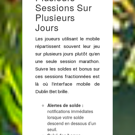
Sessions Sur
Plusieurs
Jours
Les joueurs utilisant le mobile
répartissent souvent leur jeu
sur plusieurs jours plutôt qu’en
une seule session marathon.
Suivre les soldes et bonus sur
ces sessions fractionnées est
là où l’interface mobile de
Dublin Bet brille.
Alertes de solde :
notifications immédiates
lorsque votre solde
descend en dessous d’un
seuil.