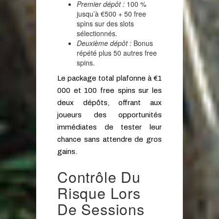
Premier dépôt :
100 %
jusqu’à €500 + 50 free
spins sur des slots
sélectionnés.
Deuxième dépôt :
Bonus
répété plus 50 autres free
spins.
Le package total plafonne à €1
000 et 100 free spins sur les
deux dépôts, offrant aux
joueurs des opportunités
immédiates de tester leur
chance sans attendre de gros
gains.
Contrôle Du
Risque Lors
De Sessions