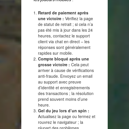
Retard de paiement après
une victoire :
Vérifiez la page
de statut de retrait ; si cela n’a
pas été mis à jour dans les 24
heures, contactez le support
client via chat en direct – les
réponses sont généralement
rapides sur mobile.
Compte bloqué après une
grosse victoire :
Cela peut
arriver à cause de vérifications
anti-fraude. Envoyez un email
au support avec preuve
d’identité et enregistrements
des transactions ; la résolution
prend souvent moins d’une
heure.
Gel du jeu lors d’un spin :
Actualisez la page ou fermez et
rouvrez le navigateur ; la
plupart des problèmes