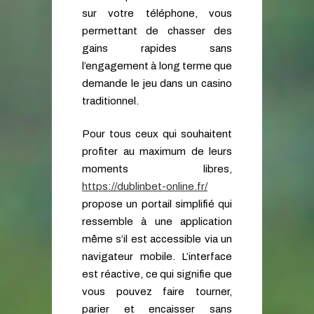
sur votre téléphone, vous
permettant de chasser des
gains rapides sans
l’engagement à long terme que
demande le jeu dans un casino
traditionnel.
Pour tous ceux qui souhaitent
profiter au maximum de leurs
moments libres,
https://dublinbet-online.fr/
propose un portail simplifié qui
ressemble à une application
même s’il est accessible via un
navigateur mobile. L’interface
est réactive, ce qui signifie que
vous pouvez faire tourner,
parier et encaisser sans