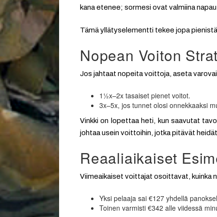
kana etenee; sormesi ovat valmiina napau
Tämä yllätyselementti tekee jopa pienistä
Nopean Voiton Strat
Jos jahtaat nopeita voittoja, aseta varovai
1½x–2x tasaiset pienet voitot.
3x–5x, jos tunnet olosi onnekkaaksi mutt
Vinkki on lopettaa heti, kun saavutat tav
johtaa usein voittoihin, jotka pitävät heidä
Reaaliaikaiset Esim
Viimeaikaiset voittajat osoittavat, kuink
Yksi pelaaja sai €127 yhdellä panokse
Toinen varmisti €342 alle viidessä minu