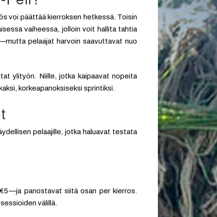
tös voi päättää kierroksen hetkessä. Toisin
isessa vaiheessa, jolloin voit hallita tahtia
aa—mutta pelaajat harvoin saavuttavat nuo
t ylityön. Niille, jotka kaipaavat nopeita
aksi, korkeapanoksiseksi sprintiksi.
t
dellisen pelaajille, jotka haluavat testata
 €5—ja panostavat siitä osan per kierros.
essioiden välillä.