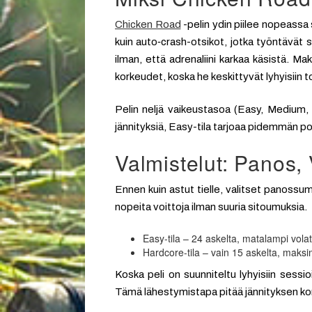
Chicken Road
-pelin ydin piilee nopeassa 
kuin auto‑crash-otsikot, jotka työntävät sin
ilman, että adrenaliini karkaa käsistä. 
korkeudet, koska he keskittyvät lyhyisiin t
Pelin neljä vaikeustasoa (Easy, Medium, H
jännityksiä, Easy-tila tarjoaa pidemmän po
Valmistelut: Panos,
Ennen kuin astut tielle, valitset panossum
nopeita voittoja ilman suuria sitoumuksia.
Easy-tila – 24 askelta, matalampi volatil
Hardcore-tila – vain 15 askelta, maksima
Koska peli on suunniteltu lyhyisiin sess
Tämä lähestymistapa pitää jännityksen kor