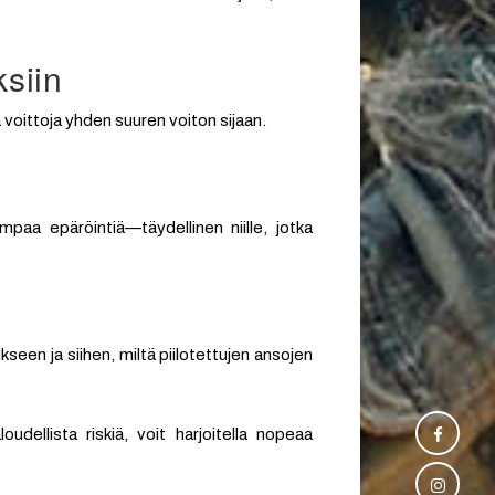
siin
voittoja yhden suuren voiton sijaan.
aa epäröintiä—täydellinen niille, jotka
een ja siihen, miltä piilotettujen ansojen
oudellista riskiä, voit harjoitella nopeaa