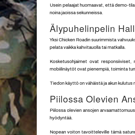
Usein pelaajat huomaavat, että demo-tilas
noina jaoissa sekunneissa.
Älypuhelinpelin Hal
Yksi Chicken Roadin suurimmista vahvuuksi
pelata vaikka kahvitauolla tai matkalla.
Kosketusohjaimet ovat responsiiviset, 
mobiilinäytöt ovat pienempiä, toiminta tun
Tiedon käyttö on vähäistä ja akun kulutus m
Piilossa Olevien An
Piilossa olevien ansojen arvaamattomuus pi
hyödyntää.
Nopean voiton tavoitteleville tämä satunn