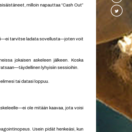
sisäistäneet, milloin napauttaa “Cash Out”
i—ei tarvitse ladata sovellusta—joten voit
neissa jokaisen askeleen jälkeen. Koska
vatsaan—täydellinen lyhyisiin sessioihin.
elimesi tai datasi loppuu.
askeleelle—ei ole mitään kaavaa, jota voisi
reagointinopeus. Usein pidät henkeäsi, kun