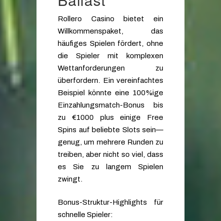
Rollero Casino bietet ein
Willkommenspaket, das
häufiges Spielen fördert, ohne
die Spieler mit komplexen
Wettanforderungen zu
überfordern. Ein vereinfachtes
Beispiel könnte eine 100%ige
Einzahlungsmatch-Bonus bis
zu €1000 plus einige Free
Spins auf beliebte Slots sein—
genug, um mehrere Runden zu
treiben, aber nicht so viel, dass
es Sie zu langem Spielen
zwingt.
Bonus-Struktur-Highlights für
schnelle Spieler: