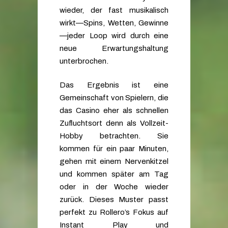
wieder, der fast musikalisch
wirkt—Spins, Wetten, Gewinne
—jeder Loop wird durch eine
neue Erwartungshaltung
unterbrochen.
Das Ergebnis ist eine
Gemeinschaft von Spielern, die
das Casino eher als schnellen
Zufluchtsort denn als Vollzeit-
Hobby betrachten. Sie
kommen für ein paar Minuten,
gehen mit einem Nervenkitzel
und kommen später am Tag
oder in der Woche wieder
zurück. Dieses Muster passt
perfekt zu Rollero’s Fokus auf
Instant Play und