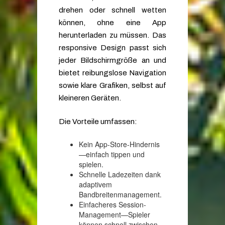
drehen oder schnell wetten
können, ohne eine App
herunterladen zu müssen. Das
responsive Design passt sich
jeder Bildschirmgröße an und
bietet reibungslose Navigation
sowie klare Grafiken, selbst auf
kleineren Geräten.
Die Vorteile umfassen:
Kein App-Store-Hindernis
—einfach tippen und
spielen.
Schnelle Ladezeiten dank
adaptivem
Bandbreitenmanagement.
Einfacheres Session-
Management—Spieler
können schnell zwischen