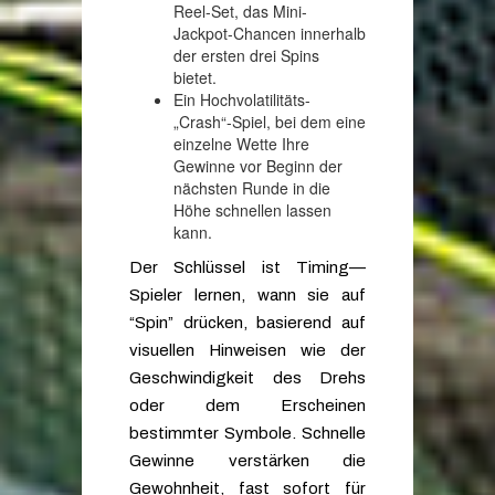
Reel-Set, das Mini-
Jackpot-Chancen innerhalb
der ersten drei Spins
bietet.
Ein Hochvolatilitäts-
„Crash“-Spiel, bei dem eine
einzelne Wette Ihre
Gewinne vor Beginn der
nächsten Runde in die
Höhe schnellen lassen
kann.
Der Schlüssel ist Timing—
Spieler lernen, wann sie auf
“Spin” drücken, basierend auf
visuellen Hinweisen wie der
Geschwindigkeit des Drehs
oder dem Erscheinen
bestimmter Symbole. Schnelle
Gewinne verstärken die
Gewohnheit, fast sofort für