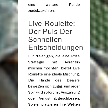
eine weitere Runde
zurückzukehren.
Live Roulette:
Der Puls Der
Schnellen
Entscheidungen
Für diejenigen, die eine Prise
Strategie mit Adrenalin
mischen möchten, bietet Live
Roulette eine ideale Mischung.
Die Hände des Dealers
bewegen sich zügig, und jeder
Spin wird sofort mit Auszahlung
oder Verlust abgeschlossen.
Spieler platzieren ihre Wetten