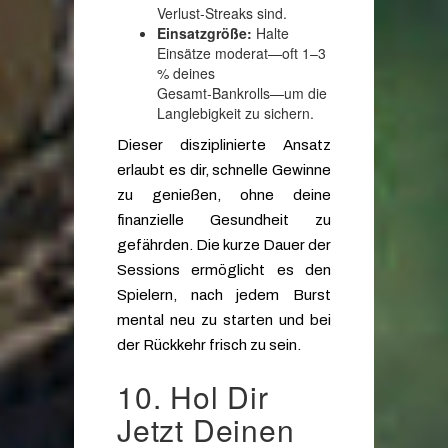
Verlust‑Streaks sind.
Einsatzgröße:
Halte
Einsätze moderat—oft 1–3
% deines
Gesamt‑Bankrolls—um die
Langlebigkeit zu sichern.
Dieser disziplinierte Ansatz
erlaubt es dir, schnelle Gewinne
zu genießen, ohne deine
finanzielle Gesundheit zu
gefährden. Die kurze Dauer der
Sessions ermöglicht es den
Spielern, nach jedem Burst
mental neu zu starten und bei
der Rückkehr frisch zu sein.
10. Hol Dir
Jetzt Deinen