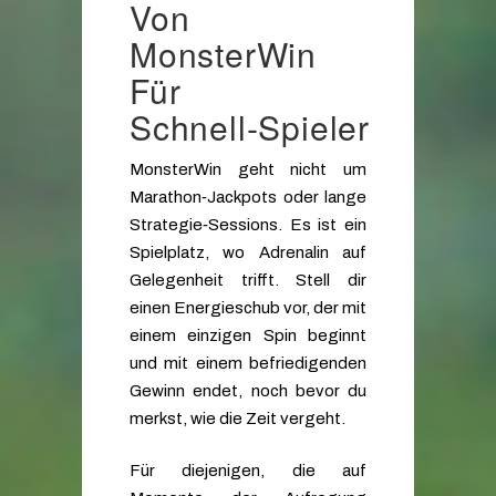
Von
MonsterWin
Für
Schnell‑Spieler
MonsterWin geht nicht um
Marathon‑Jackpots oder lange
Strategie‑Sessions. Es ist ein
Spielplatz, wo Adrenalin auf
Gelegenheit trifft. Stell dir
einen Energieschub vor, der mit
einem einzigen Spin beginnt
und mit einem befriedigenden
Gewinn endet, noch bevor du
merkst, wie die Zeit vergeht.
Für diejenigen, die auf