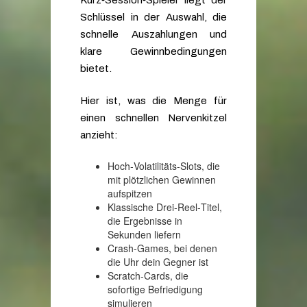
Kurz‑Session‑Spieler liegt der
Schlüssel in der Auswahl, die
schnelle Auszahlungen und
klare Gewinnbedingungen
bietet.
Hier ist, was die Menge für
einen schnellen Nervenkitzel
anzieht:
Hoch‑Volatilitäts‑Slots, die
mit plötzlichen Gewinnen
aufspitzen
Klassische Drei‑Reel‑Titel,
die Ergebnisse in
Sekunden liefern
Crash‑Games, bei denen
die Uhr dein Gegner ist
Scratch‑Cards, die
sofortige Befriedigung
simulieren