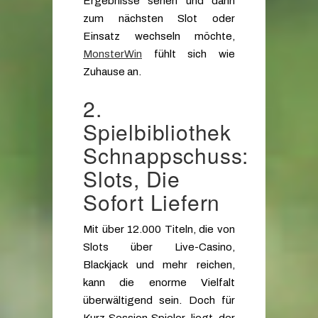
Ergebnisse sehen und dann
zum nächsten Slot oder
Einsatz wechseln möchte,
MonsterWin
fühlt sich wie
Zuhause an.
2.
Spielbibliothek
Schnappschuss:
Slots, Die
Sofort Liefern
Mit über 12.000 Titeln, die von
Slots über Live-Casino,
Blackjack und mehr reichen,
kann die enorme Vielfalt
überwältigend sein. Doch für