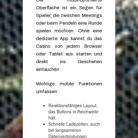
Die mobil‑optimierte
Oberfläche ist ein Segen für
Spieler, die zwischen Meetings
oder beim Pendeln eine Runde
spielen möchten. Ohne eine
dedizierte App kannst du das
Casino von jedem Browser
oder Tablet aus starten und
direkt ins Geschehen
eintauchen.
Wichtige mobile Funktionen
umfassen:
Reaktionsfähiges Layout,
das Buttons in Reichweite
hält
Schnelle Ladezeiten, auch
bei langsameren
Datenverbindungen