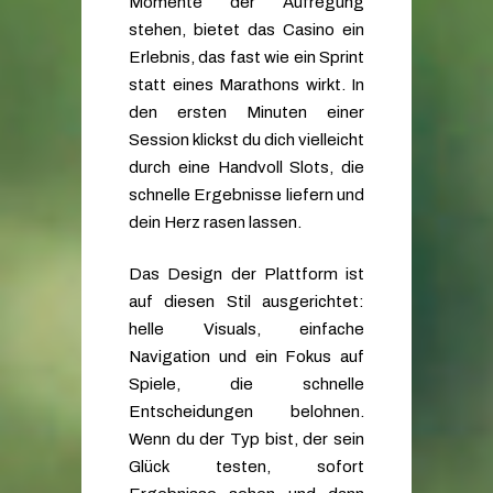
Momente der Aufregung
stehen, bietet das Casino ein
Erlebnis, das fast wie ein Sprint
statt eines Marathons wirkt. In
den ersten Minuten einer
Session klickst du dich vielleicht
durch eine Handvoll Slots, die
schnelle Ergebnisse liefern und
dein Herz rasen lassen.
Das Design der Plattform ist
auf diesen Stil ausgerichtet:
helle Visuals, einfache
Navigation und ein Fokus auf
Spiele, die schnelle
Entscheidungen belohnen.
Wenn du der Typ bist, der sein
Glück testen, sofort