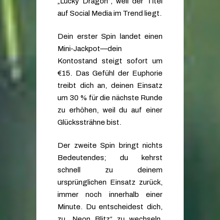
„Lucky Dragon“, weil der Titel
auf Social Media im Trend liegt.
Dein erster Spin landet einen
Mini‑Jackpot—dein
Kontostand steigt sofort um
€15. Das Gefühl der Euphorie
treibt dich an, deinen Einsatz
um 30 % für die nächste Runde
zu erhöhen, weil du auf einer
Glückssträhne bist.
Der zweite Spin bringt nichts
Bedeutendes; du kehrst
schnell zu deinem
ursprünglichen Einsatz zurück,
immer noch innerhalb einer
Minute. Du entscheidest dich,
zu „Neon Blitz“ zu wechseln,