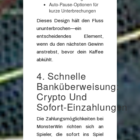
Auto‑Pause‑Optionen für
kurze Unterbrechungen
Dieses Design hält den Fluss
ununterbrochen—ein
entscheidendes Element,
wenn du den nächsten Gewinn
anstrebst, bevor dein Kaffee
abkühlt.
4. Schnelle
Banküberweisung:
Crypto Und
Sofort‑Einzahlungen
Die Zahlungsmöglichkeiten bei
MonsterWin richten sich an
Spieler, die sofort ins Spiel