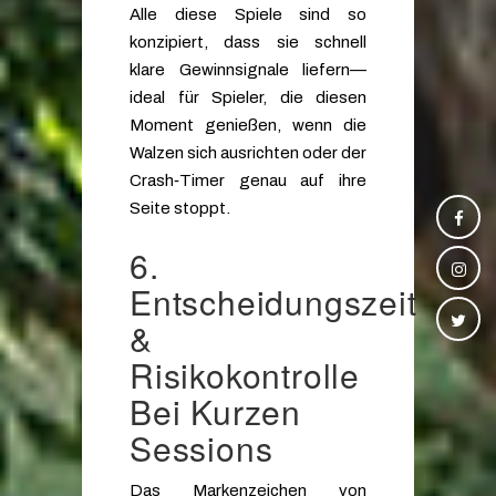
Alle diese Spiele sind so
konzipiert, dass sie schnell
klare Gewinnsignale liefern—
ideal für Spieler, die diesen
Moment genießen, wenn die
Walzen sich ausrichten oder der
Crash‑Timer genau auf ihre
Seite stoppt.
6.
Entscheidungszeit
&
Risikokontrolle
Bei Kurzen
Sessions
Das Markenzeichen von