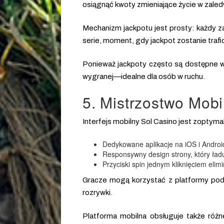
osiągnąć kwoty zmieniające życie w zaledw
Mechanizm jackpotu jest prosty: każdy zak
serie, moment, gdy jackpot zostanie traf
Ponieważ jackpoty często są dostępne w 
wygranej—idealne dla osób w ruchu.
5. Mistrzostwo Mobi
Interfejs mobilny Sol Casino jest zoptym
Dedykowane aplikacje na iOS i Android
Responsywny design strony, który ład
Przyciski spin jednym kliknięciem elim
Gracze mogą korzystać z platformy podc
rozrywki.
Platforma mobilna obsługuje także róż