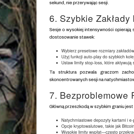
sekund, nie przerywając sesji.
6. Szybkie Zakłady
Sesje o wysokiej intensywności opierają
dostosowanie stawek:
Wybierz presetowe rozmiary zakładów 
Użyj funkcji auto‑play do szybkich kol
Ustaw limity stop‑loss, które aktywują 
Ta struktura pozwala graczom zachow
skoncentrowanych sesji na natychmiastow
7. Bezproblemowe P
Główną przeszkodą w szybkim graniu jest o
Natychmiastowe depozyty kartami i e‑p
Opcje kryptowalutowe, takie jak Bitcoi
Wysokie limity wypłat—często przekra