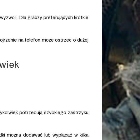
 wyzwoli. Dla graczy preferujących krótkie
ojrzenie na telefon może ostrzec o dużej
lwiek
ykolwiek potrzebują szybkiego zastrzyku
dki można dodawać lub wypłacać w kilka