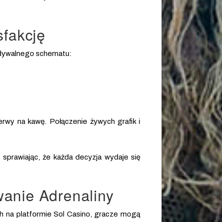
sfakcję
widywalnego schematu:
erwy na kawę. Połączenie żywych grafik i
sprawiając, że każda decyzja wydaje się
anie Adrenaliny
ch na platformie Sol Casino, gracze mogą