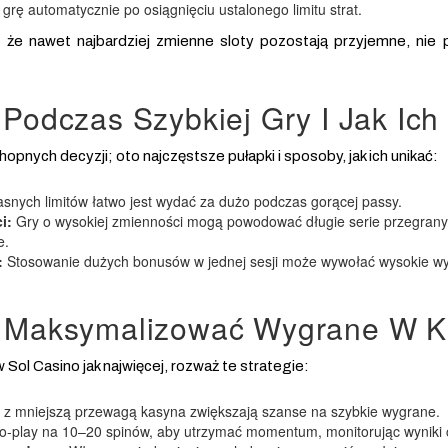
grę automatycznie po osiągnięciu ustalonego limitu strat.
 że nawet najbardziej zmienne sloty pozostają przyjemne, nie 
Podczas Szybkiej Gry I Jak Ich
pnych decyzji; oto najczęstsze pułapki i sposoby, jak ich unikać:
asnych limitów łatwo jest wydać za dużo podczas gorącej passy.
i:
Gry o wysokiej zmienności mogą powodować długie serie przegra
e.
:
Stosowanie dużych bonusów w jednej sesji może wywołać wysokie w
k Maksymalizować Wygrane W Kr
 Sol Casino jak najwięcej, rozważ te strategie:
 z mniejszą przewagą kasyna zwiększają szanse na szybkie wygrane.
‑play na 10–20 spinów, aby utrzymać momentum, monitorując wyniki c