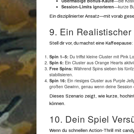
Übermäßige Bonus‑Käufe
—die Koste
Session‑Limits ignorieren
—kurze Bu
Ein disziplinierter Ansatz—mit vorab ges
9. Ein Realistische
Stell dir vor, du machst eine Kaffeepause
Spin 1–5:
Du triffst kleine Cluster mit Pink 
Spin 6:
Ein Cluster aus Orange Hearts aktivi
Free Spins:
Während Spins sieben bis fünfzeh
stabilisieren.
Spin 16:
Ein riesiges Cluster aus Purple Je
großen Gewinn, genau wenn deine Session 
Dieses Szenario zeigt, wie kurze, hoch
können.
10. Dein Spiel Ver
Wenn du schnellen Action‑Thrill mit cand