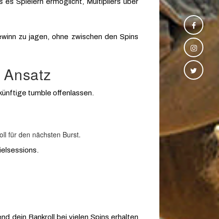
s es Spielern ermöglicht, Multipliers über
Gewinn zu jagen, ohne zwischen den Spins
r Ansatz
ukünftige tumble offenlassen.
ll für den nächsten Burst.
ielsessions.
 dein Bankroll bei vielen Spins erhalten