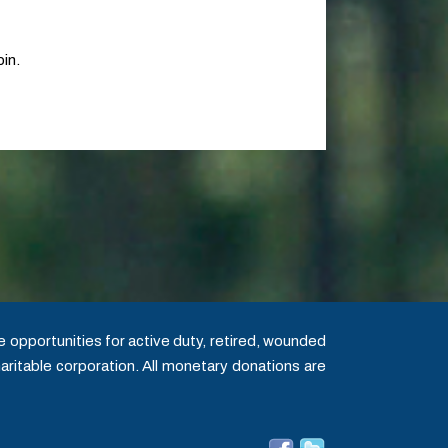
in.
 opportunities for active duty, retired, wounded
aritable corporation. All monetary donations are