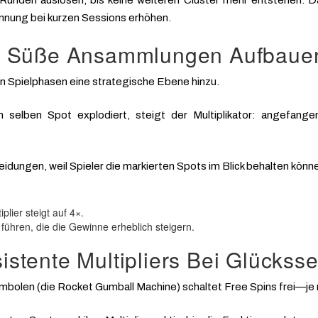
Runden auslösen, bis keine weiteren Cluster mehr entstehen. Das
nnung bei kurzen Sessions erhöhen.
s – Süße Ansammlungen Aufbaue
zen Spielphasen eine strategische Ebene hinzu.
elben Spot explodiert, steigt der Multiplikator: angefange
idungen, weil Spieler die markierten Spots im Blick behalten kö
lier steigt auf 4×.
führen, die die Gewinne erheblich steigern.
istente Multipliers Bei Glücksse
Symbolen (die Rocket Gumball Machine) schaltet Free Spins frei—je