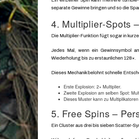
Ein einzelner Spin kann mehrere tumble‑
separate Gewinne bringen und so die Spa
4. Multiplier‑Spot
Die Multiplier‑Funktion fügt sogar in kur
Jedes Mal, wenn ein Gewinnsymbol am s
Wiederholung bis zu erstaunlichen 128×.
Dieses Mechanik belohnt schnelle Entsche
Erste Explosion: 2× Multiplier.
Zweite Explosion am selben Spot: Multip
Dieses Muster kann zu Multiplikatoren 
5. Free Spins – Pers
Ein Cluster aus drei bis sieben Scatter‑