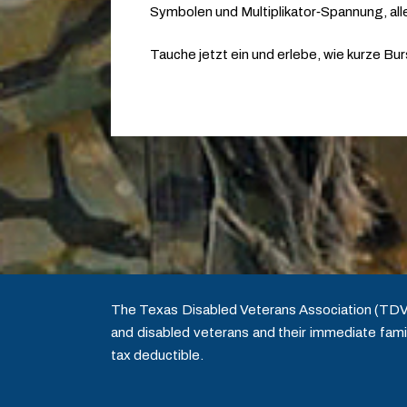
Symbolen und Multiplikator‑Spannung, all
Tauche jetzt ein und erlebe, wie kurze 
The Texas Disabled Veterans Association (TDVA) 
and disabled veterans and their immediate famil
tax deductible.