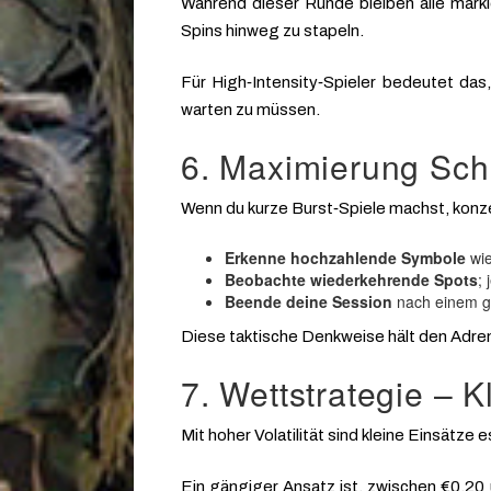
Während dieser Runde bleiben alle markier
Spins hinweg zu stapeln.
Für High‑Intensity‑Spieler bedeutet das
warten zu müssen.
6. Maximierung Sch
Wenn du kurze Burst‑Spiele machst, konzen
Erkenne hochzahlende Symbole
wie
Beobachte wiederkehrende Spots
;
Beende deine Session
nach einem ge
Diese taktische Denkweise hält den Adren
7. Wettstrategie – 
Mit hoher Volatilität sind kleine Einsätze 
Ein gängiger Ansatz ist, zwischen €0,20