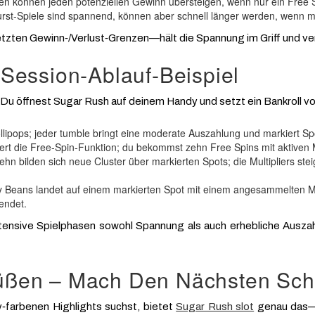
n können jeden potenziellen Gewinn übersteigen, wenn nur ein Free Sp
rst‑Spiele sind spannend, können aber schnell länger werden, wenn m
etzten Gewinn‑/Verlust‑Grenzen—hält die Spannung im Griff und ver
r Session‑Ablauf‑Beispiel
: Du öffnest Sugar Rush auf deinem Handy und setzt ein Bankroll vo
Lollipops; jeder tumble bringt eine moderate Auszahlung und markiert Spo
ert die Free‑Spin‑Funktion; du bekommst zehn Free Spins mit aktiven Mu
n bilden sich neue Cluster über markierten Spots; die Multipliers ste
lly Beans landet auf einem markierten Spot mit einem angesammelten 
endet.
intensive Spielphasen sowohl Spannung als auch erhebliche Ausz
süßen – Mach Den Nächsten Schri
y‑farbenen Highlights suchst, bietet
Sugar Rush slot
genau das—e