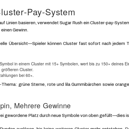
Cluster‑Pay‑System
e auf Linien basieren, verwendet Sugar Rush ein Cluster‑pay‑Syste
n einen Gewinn.
suelle Übersicht—Spieler können Cluster fast sofort nach jedem
Symbol in einem Cluster mit 15+ Symbolen, wert bis zu 150× deines Ei
 größeren Cluster.
zahlungen bei 60×.
Thema: grüne Sterne, rote und lila Gummibärchen sowie orange 
pin, Mehrere Gewinne
frei gewordene Platz durch neue Symbole von oben gefüllt—dies is