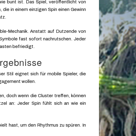
e bunt ist. Das Spiel, veröffentlicht von
, die in einem einzigen Spin einen Gewinn
atz.
mble‑Mechanik. Anstatt auf Dutzende von
Symbole fast sofort nachrutschen. Jeder
asten befriedigt.
Ergebnisse
r Stil eignet sich für mobile Spieler, die
ngagement wollen.
en, doch wenn die Cluster treffen, können
zel an: Jeder Spin fühlt sich an wie ein
ielt hast, um den Rhythmus zu spüren. In