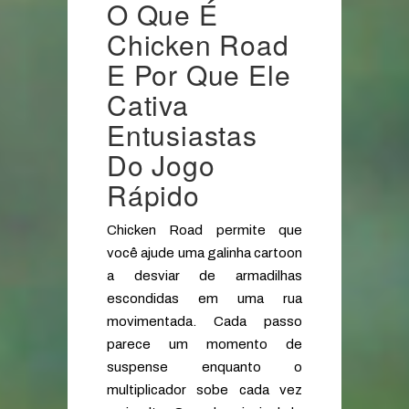
O Que É
Chicken Road
E Por Que Ele
Cativa
Entusiastas
Do Jogo
Rápido
Chicken Road permite que
você ajude uma galinha cartoon
a desviar de armadilhas
escondidas em uma rua
movimentada. Cada passo
parece um momento de
suspense enquanto o
multiplicador sobe cada vez