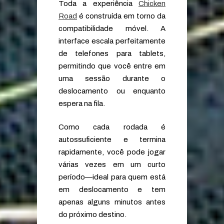
Toda a experiência
Chicken
Road
é construída em torno da
compatibilidade móvel. A
interface escala perfeitamente
de telefones para tablets,
permitindo que você entre em
uma sessão durante o
deslocamento ou enquanto
espera na fila.
Como cada rodada é
autossuficiente e termina
rapidamente, você pode jogar
várias vezes em um curto
período—ideal para quem está
em deslocamento e tem
apenas alguns minutos antes
do próximo destino.