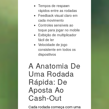
Tempos de respawn
rápidos entre as rodadas
Feedback visual claro em
cada movimento
Controles sensíveis ao
toque para jogar no mobile
Exibição de multiplicador
fácil de ler
Velocidade de jogo
consistente em todos os
dispositivos
A Anatomia De
Uma Rodada
Rápida: De
Aposta Ao
Cash‑Out
Cada rodada começa com uma