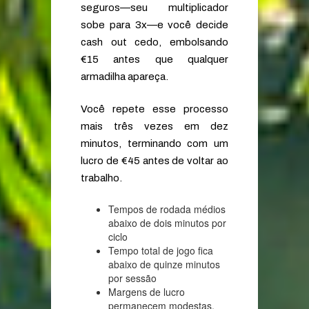
seguros—seu multiplicador
sobe para 3x—e você decide
cash out cedo, embolsando
€15 antes que qualquer
armadilha apareça.
Você repete esse processo
mais três vezes em dez
minutos, terminando com um
lucro de €45 antes de voltar ao
trabalho.
Tempos de rodada médios
abaixo de dois minutos por
ciclo
Tempo total de jogo fica
abaixo de quinze minutos
por sessão
Margens de lucro
permanecem modestas,