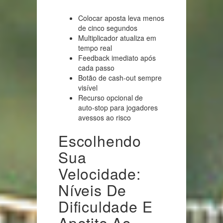
Colocar aposta leva menos
de cinco segundos
Multiplicador atualiza em
tempo real
Feedback imediato após
cada passo
Botão de cash‑out sempre
visível
Recurso opcional de
auto‑stop para jogadores
avessos ao risco
Escolhendo
Sua
Velocidade:
Níveis De
Dificuldade E
Apetite Ao