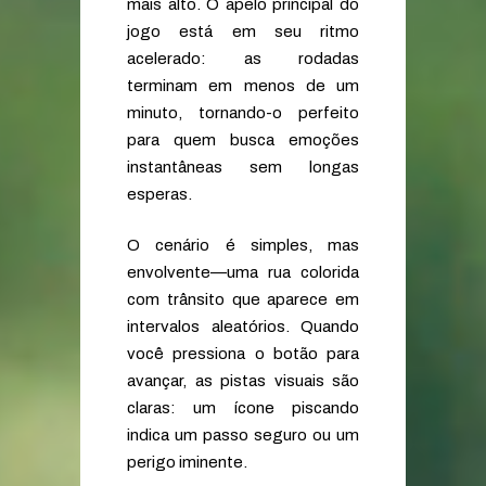
mais alto. O apelo principal do
jogo está em seu ritmo
acelerado: as rodadas
terminam em menos de um
minuto, tornando-o perfeito
para quem busca emoções
instantâneas sem longas
esperas.
O cenário é simples, mas
envolvente—uma rua colorida
com trânsito que aparece em
intervalos aleatórios. Quando
você pressiona o botão para
avançar, as pistas visuais são
claras: um ícone piscando
indica um passo seguro ou um
perigo iminente.