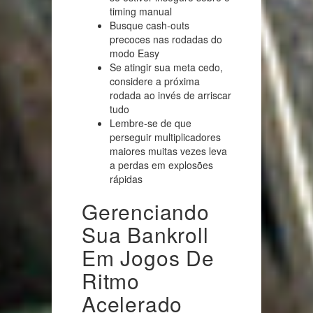
timing manual
Busque cash‑outs
precoces nas rodadas do
modo Easy
Se atingir sua meta cedo,
considere a próxima
rodada ao invés de arriscar
tudo
Lembre-se de que
perseguir multiplicadores
maiores muitas vezes leva
a perdas em explosões
rápidas
Gerenciando
Sua Bankroll
Em Jogos De
Ritmo
Acelerado