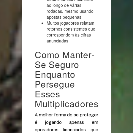
ao longo de várias
rodadas, mesmo usando
apostas pequenas
Muitos jogadores relatam
retornos consistentes que
correspondem às cifras
anunciadas
Como Manter-
Se Seguro
Enquanto
Persegue
Esses
Multiplicadores
A melhor forma de se proteger
é jogando apenas em
operadores licenciados que