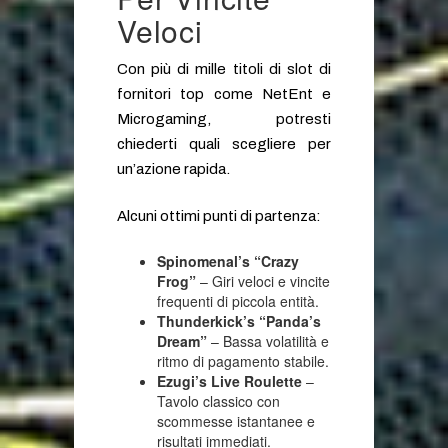
Veloci
Con più di mille titoli di slot di
fornitori top come NetEnt e
Microgaming, potresti
chiederti quali scegliere per
un’azione rapida.
Alcuni ottimi punti di partenza:
Spinomenal’s “Crazy
Frog”
– Giri veloci e vincite
frequenti di piccola entità.
Thunderkick’s “Panda’s
Dream”
– Bassa volatilità e
ritmo di pagamento stabile.
Ezugi’s Live Roulette
–
Tavolo classico con
scommesse istantanee e
risultati immediati.