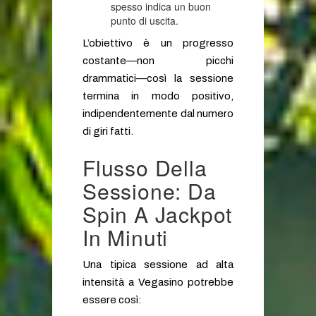
spesso indica un buon
punto di uscita.
L’obiettivo è un progresso
costante—non picchi
drammatici—così la sessione
termina in modo positivo,
indipendentemente dal numero
di giri fatti.
Flusso Della
Sessione: Da
Spin A Jackpot
In Minuti
Una tipica sessione ad alta
intensità a Vegasino potrebbe
essere così: