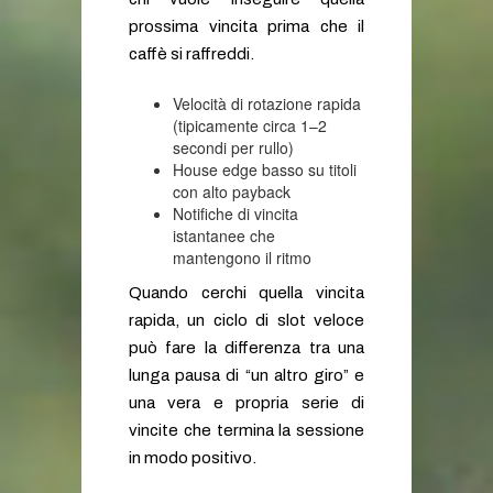
prossima vincita prima che il
caffè si raffreddi.
Velocità di rotazione rapida
(tipicamente circa 1–2
secondi per rullo)
House edge basso su titoli
con alto payback
Notifiche di vincita
istantanee che
mantengono il ritmo
Quando cerchi quella vincita
rapida, un ciclo di slot veloce
può fare la differenza tra una
lunga pausa di “un altro giro” e
una vera e propria serie di
vincite che termina la sessione
in modo positivo.