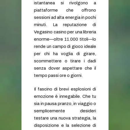
istantanea si rivolgono a
piattaforme che offrono
sessioni ad alta energia in pochi
minuti. La reputazione di
Vegasino casino per una libreria
enorme—oltre 11.000 titoli—lo
rende un campo di gioco ideale
per chi ha voglia di girare,
scommettere o tirare i dadi
senza dover aspettare che il
tempo passi ore o giorni.
Il fascino di brevi esplosioni di
emozione è innegabile. Che tu
sia in pausa pranzo, in viaggio o
semplicemente desideri
testare una nuova strategia, la
disposizione e la selezione di