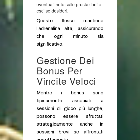
eventuali note sulle prestazioni e
esci se desideri.
Questo flusso mantiene
l’adrenalina alta, assicurando
che ogni minuto sia
significativo.
Gestione Dei
Bonus Per
Vincite Veloci
Mentre i bonus sono
tipicamente associati a
sessioni di gioco più lunghe,
possono essere sfruttati
strategicamente anche in
sessioni brevi se affrontati
correttamente.