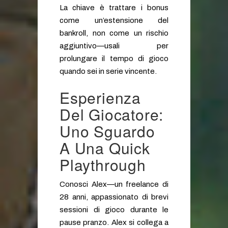
La chiave è trattare i bonus
come un’estensione del
bankroll, non come un rischio
aggiuntivo—usali per
prolungare il tempo di gioco
quando sei in serie vincente.
Esperienza
Del Giocatore:
Uno Sguardo
A Una Quick
Playthrough
Conosci Alex—un freelance di
28 anni, appassionato di brevi
sessioni di gioco durante le
pause pranzo. Alex si collega a