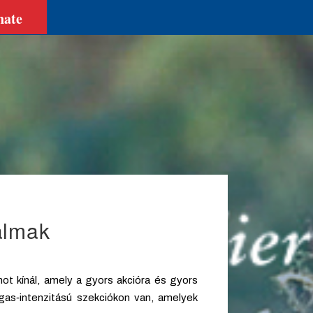
nate
almak
mot kínál, amely a gyors akcióra és gyors
agas‑intenzitású szekciókon van, amelyek