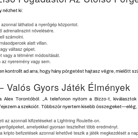
y nézhet ki:
 azonnal láthatod a nyerőgép központot.
ő adrenalinszint növelésére.
ell számolni.
ásodpercek alatt villan.
vagy váltasz gépet.
t vagy a tétméret módosítását.
n az nyeremény vagy sem.
ben kontrollt ad arra, hogy hány pörgetést hajtasz végre, mielőtt sz
 – Valós Gyors Játék Élmények
a Alex Torontóból. „A telefonon nyitom a Bizzo-t, kiválasztok
befejezem a szekciót. Többször nyertem kisebb összegeket—elég, 
 az azonnali kifizetéseket a Lightning Roulette-on.
nyerőgépeket, amelyekkel gyorsan tesztelhet több eredményt.
 a kripto befizetések azonnal lehetővé teszik a játék megkezdését a nap