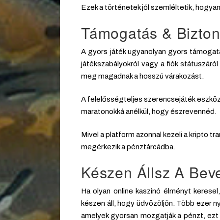
Ezek a történetek jól szemléltetik, hogya
Támogatás & Bizto
A gyors játék ugyanolyan gyors támogatás
játékszabályokról vagy a fiók státuszá
meg magadnak a hosszú várakozást.
A felelősségteljes szerencsejáték eszköze
maratonokká anélkül, hogy észrevennéd.
Mivel a platform azonnal kezeli a kripto t
megérkezik a pénztárcádba.
Készen Állsz A Bev
Ha olyan online kaszinó élményt kerese
készen áll, hogy üdvözöljön. Több ezer ny
amelyek gyorsan mozgatják a pénzt, ezt 