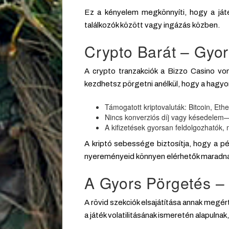
Ez a kényelem megkönnyíti, hogy a játé
találkozók között vagy ingázás közben.
Crypto Barát – Gyor
A crypto tranzakciók a Bizzo Casino vo
kezdhetsz pörgetni anélkül, hogy a hagy
Támogatott kriptovaluták: Bitcoin, Eth
Nincs konverziós díj vagy késedelem—
A kifizetések gyorsan feldolgozhatók, 
A kriptó sebessége biztosítja, hogy a p
nyereményeid könnyen elérhetők maradn
A Gyors Pörgetés –
A rövid szekciók elsajátítása annak megé
a játék volatilitásának ismeretén alapulna