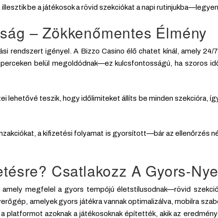
n illesztik be a játékosok a rövid szekciókat a napi rutinjukba—leg
nság – Zökkenőmentes Élmény
i rendszert igényel. A Bizzo Casino élő chatet kínál, amely 24/7 
ról perceken belül megoldódnak—ez kulcsfontosságú, ha szoros
i lehetővé teszik, hogy időlimiteket állíts be minden szekcióra, í
ranzakciókat, a kifizetési folyamat is gyorsított—bár az ellenőrzés 
etésre? Csatlakozz A Gyors‑nye
l, amely megfelel a gyors tempójú életstílusodnak—rövid szekc
erőgép, amelyek gyors játékra vannak optimalizálva, mobilra szabot
a platformot azoknak a játékosoknak építették, akik az eredménye