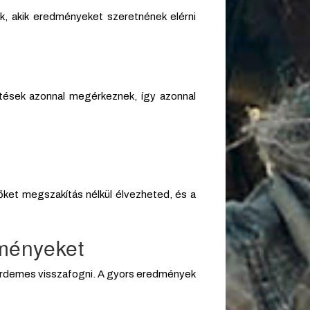
k, akik eredményeket szeretnének elérni
etések azonnal megérkeznek, így azonnal
őket megszakítás nélkül élvezheted, és a
ményeket
r érdemes visszafogni. A gyors eredmények