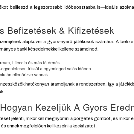
kot beilleszd a legszorosabb időbeosztásba is—ideális azokna
s Befizetések & Kifizetések
nzerejének alapkövei a gyors‑nyerő játékosok számára. A befiz
ományos banki késedelmekkel kellene számolnod.
ereum, Litecoin és más fő érmék.
egyenletesen frissül a egyenleged valós időben.
miután ellenőrizve vannak.
énzeszközök hatékonyan áramoljanak a rendszerben, így a játékid
ak.
 Hogyan Kezeljük A Gyors Ered
rtését jelenti, mikor kell megnyomni a pörgetés gombot, és miko
k, és ennek megfelelően kell kezelni a kockázatot.