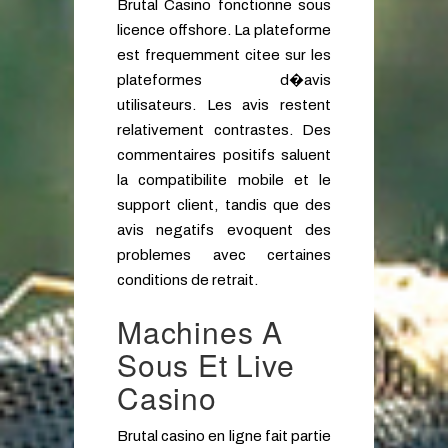
Brutal Casino fonctionne sous
licence offshore. La plateforme
est frequemment citee sur les
plateformes d�avis
utilisateurs. Les avis restent
relativement contrastes. Des
commentaires positifs saluent
la compatibilite mobile et le
support client, tandis que des
avis negatifs evoquent des
problemes avec certaines
conditions de retrait.
Machines A
Sous Et Live
Casino
Brutal casino en ligne fait partie