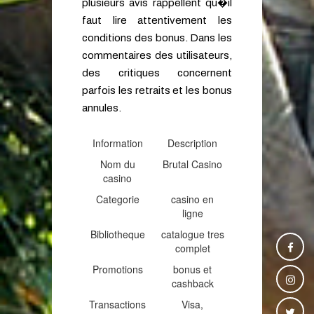
plusieurs avis rappellent qu�il
faut lire attentivement les
conditions des bonus. Dans les
commentaires des utilisateurs,
des critiques concernent
parfois les retraits et les bonus
annules.
Information
Description
Nom du
Brutal Casino
casino
Categorie
casino en
ligne
Bibliotheque
catalogue tres
complet
Promotions
bonus et
cashback
Transactions
Visa,