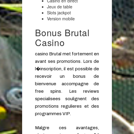
Casino en direct
Jeux de table
Slots jackpot
Version mobile
Bonus Brutal
Casino
casino Brutal met fortement en
avant ses promotions. Lors de
l�inscription, il est possible de
recevoir un bonus de
bienvenue accompagne de
free spins. Les reviews
specialisees soulignent des
promotions regulieres et des
programmes VIP.
Malgre ces avantages,