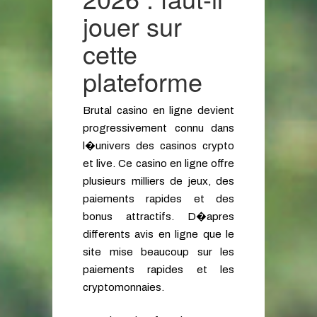
jouer sur
cette
plateforme
Brutal casino en ligne devient
progressivement connu dans
l�univers des casinos crypto
et live. Ce casino en ligne offre
plusieurs milliers de jeux, des
paiements rapides et des
bonus attractifs. D�apres
differents avis en ligne que le
site mise beaucoup sur les
paiements rapides et les
cryptomonnaies.