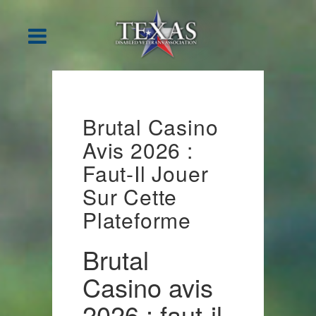
Brutal Casino
Avis 2026 :
Faut-Il Jouer
Sur Cette
Plateforme
Brutal
Casino avis
2026 : faut-il