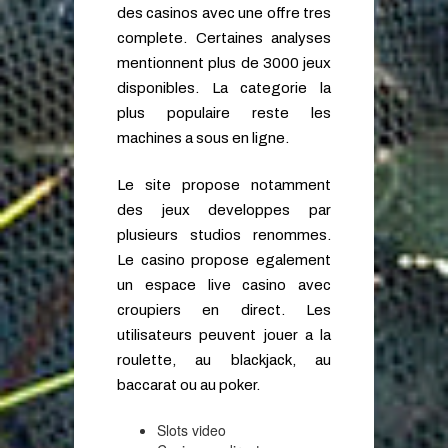
des casinos avec une offre tres
complete. Certaines analyses
mentionnent plus de 3000 jeux
disponibles. La categorie la
plus populaire reste les
machines a sous en ligne.
Le site propose notamment
des jeux developpes par
plusieurs studios renommes.
Le casino propose egalement
un espace live casino avec
croupiers en direct. Les
utilisateurs peuvent jouer a la
roulette, au blackjack, au
baccarat ou au poker.
Slots video