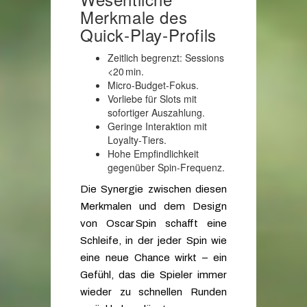
Merkmale des
Quick‑Play‑Profils
Zeitlich begrenzt: Sessions
<20 min.
Micro‑Budget‑Fokus.
Vorliebe für Slots mit
sofortiger Auszahlung.
Geringe Interaktion mit
Loyalty‑Tiers.
Hohe Empfindlichkeit
gegenüber Spin‑Frequenz.
Die Synergie zwischen diesen
Merkmalen und dem Design
von Oscar Spin schafft eine
Schleife, in der jeder Spin wie
eine neue Chance wirkt – ein
Gefühl, das die Spieler immer
wieder zu schnellen Runden