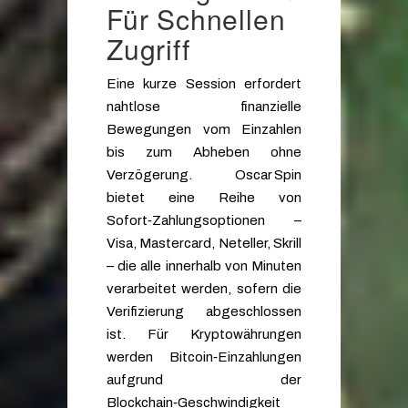
Für Schnellen
Zugriff
Eine kurze Session erfordert
nahtlose finanzielle
Bewegungen vom Einzahlen
bis zum Abheben ohne
Verzögerung. Oscar Spin
bietet eine Reihe von
Sofort‑Zahlungsoptionen –
Visa, Mastercard, Neteller, Skrill
– die alle innerhalb von Minuten
verarbeitet werden, sofern die
Verifizierung abgeschlossen
ist. Für Kryptowährungen
werden Bitcoin‑Einzahlungen
aufgrund der
Blockchain‑Geschwindigkeit