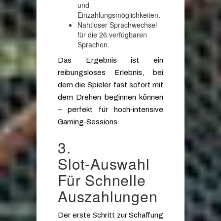
und
Einzahlungsmöglichkeiten.
Nahtloser Sprachwechsel
für die 26 verfügbaren
Sprachen.
Das Ergebnis ist ein
reibungsloses Erlebnis, bei
dem die Spieler fast sofort mit
dem Drehen beginnen können
– perfekt für hoch‑intensive
Gaming‑Sessions.
3.
Slot‑Auswahl
Für Schnelle
Auszahlungen
Der erste Schritt zur Schaffung