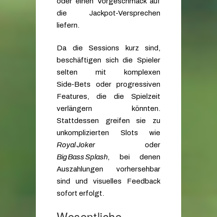
oder einen Vorgeschmack auf
die Jackpot‑Versprechen
liefern.
Da die Sessions kurz sind,
beschäftigen sich die Spieler
selten mit komplexen
Side‑Bets oder progressiven
Features, die die Spielzeit
verlängern könnten.
Stattdessen greifen sie zu
unkomplizierten Slots wie
Royal Joker
oder
Big Bass Splash
, bei denen
Auszahlungen vorhersehbar
sind und visuelles Feedback
sofort erfolgt.
Wesentliche