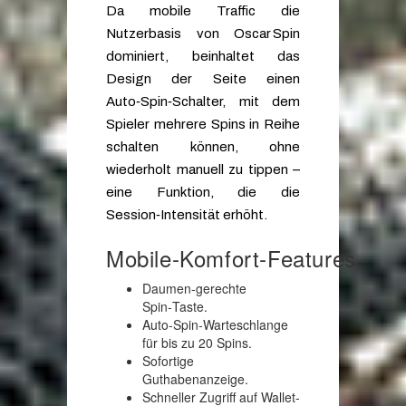
Da mobile Traffic die
Nutzerbasis von Oscar Spin
dominiert, beinhaltet das
Design der Seite einen
Auto‑Spin‑Schalter, mit dem
Spieler mehrere Spins in Reihe
schalten können, ohne
wiederholt manuell zu tippen –
eine Funktion, die die
Session‑Intensität erhöht.
Mobile‑Komfort‑Features
Daumen‑gerechte
Spin‑Taste.
Auto‑Spin‑Warteschlange
für bis zu 20 Spins.
Sofortige
Guthabenanzeige.
Schneller Zugriff auf Wallet‑