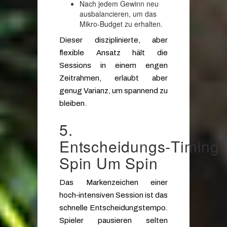
Nach jedem Gewinn neu
ausbalancieren, um das
Mikro‑Budget zu erhalten.
Dieser disziplinierte, aber
flexible Ansatz hält die
Sessions in einem engen
Zeitrahmen, erlaubt aber
genug Varianz, um spannend zu
bleiben.
5.
Entscheidungs‑Timing:
Spin Um Spin
Das Markenzeichen einer
hoch‑intensiven Session ist das
schnelle Entscheidungstempo.
Spieler pausieren selten