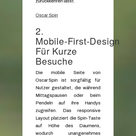
zurückkehren lässt.
Oscar Spin
2.
Mobile‑First‑Design
Für Kurze
Besuche
Die mobile Seite von
Oscar Spin ist sorgfältig für
Nutzer gestaltet, die während
Mittagspausen oder beim
Pendeln auf ihre Handys
zugreifen. Das responsive
Layout platziert die Spin‑Taste
auf Höhe des Daumens,
wodurch unangenehmes