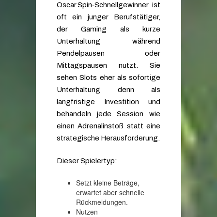
Oscar Spin‑Schnellgewinner ist
oft ein junger Berufstätiger,
der Gaming als kurze
Unterhaltung während
Pendelpausen oder
Mittagspausen nutzt. Sie
sehen Slots eher als sofortige
Unterhaltung denn als
langfristige Investition und
behandeln jede Session wie
einen Adrenalinstoß statt eine
strategische Herausforderung.
Dieser Spielertyp:
Setzt kleine Beträge,
erwartet aber schnelle
Rückmeldungen.
Nutzen