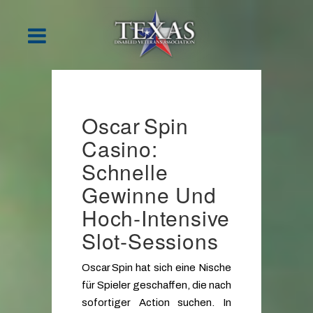
Oscar Spin
Casino:
Schnelle
Gewinne Und
Hoch‑Intensive
Slot‑Sessions
Oscar Spin hat sich eine Nische
für Spieler geschaffen, die nach
sofortiger Action suchen. In