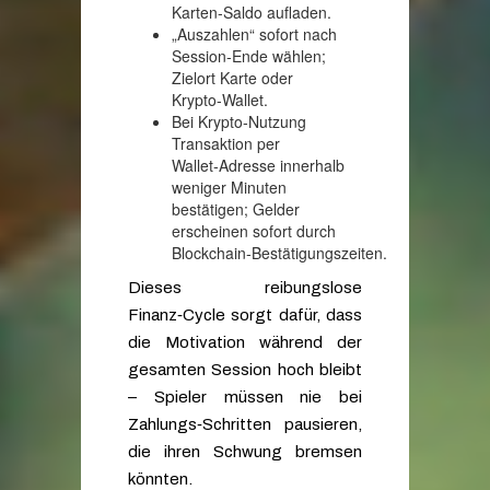
Karten‑Saldo aufladen.
„Auszahlen“ sofort nach
Session‑Ende wählen;
Zielort Karte oder
Krypto‑Wallet.
Bei Krypto‑Nutzung
Transaktion per
Wallet‑Adresse innerhalb
weniger Minuten
bestätigen; Gelder
erscheinen sofort durch
Blockchain‑Bestätigungszeiten.
Dieses reibungslose
Finanz‑Cycle sorgt dafür, dass
die Motivation während der
gesamten Session hoch bleibt
– Spieler müssen nie bei
Zahlungs‑Schritten pausieren,
die ihren Schwung bremsen
könnten.