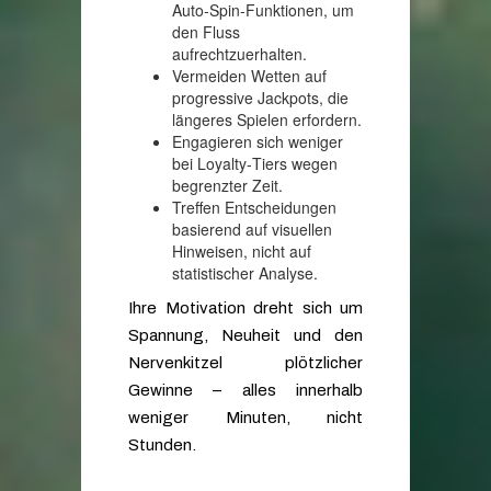
Auto‑Spin‑Funktionen, um
den Fluss
aufrechtzuerhalten.
Vermeiden Wetten auf
progressive Jackpots, die
längeres Spielen erfordern.
Engagieren sich weniger
bei Loyalty‑Tiers wegen
begrenzter Zeit.
Treffen Entscheidungen
basierend auf visuellen
Hinweisen, nicht auf
statistischer Analyse.
Ihre Motivation dreht sich um
Spannung, Neuheit und den
Nervenkitzel plötzlicher
Gewinne – alles innerhalb
weniger Minuten, nicht
Stunden.