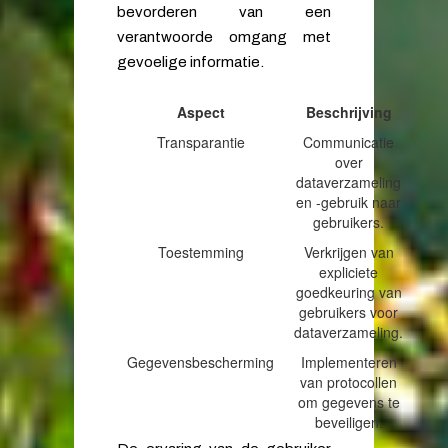
bevorderen van een
verantwoorde omgang met
gevoelige informatie.
Aspect
Beschrijving
Transparantie
Communicatie
over
dataverzameling
en -gebruik naar
gebruikers.
Toestemming
Verkrijgen van
expliciete
goedkeuring van
gebruikers voor
dataverzameling.
Gegevensbescherming
Implementeren
van protocollen
om gegevens te
beveiligen.