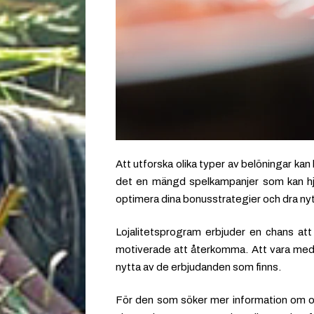
Att utforska olika typer av belöningar kan
det en mängd spelkampanjer som kan hjä
optimera dina bonusstrategier och dra ny
Lojalitetsprogram erbjuder en chans att
motiverade att återkomma. Att vara medve
nytta av de erbjudanden som finns.
För den som söker mer information om o