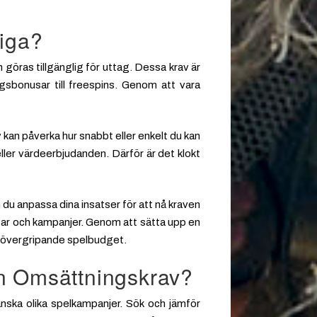
tiga?
ras tillgänglig för uttag. Dessa krav är
ingsbonusar till freespins. Genom att vara
 kan påverka hur snabbt eller enkelt du kan
eller värdeerbjudanden. Därför är det klokt
 du anpassa dina insatser för att nå kraven
nusar och kampanjer. Genom att sätta upp en
in övergripande spelbudget.
n Omsättningskrav?
nska olika spelkampanjer. Sök och jämför