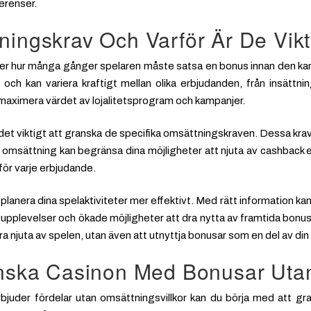
erenser.
ningskrav Och Varför Är De Vik
 hur många gånger spelaren måste satsa en bonus innan den kan gö
 och kan variera kraftigt mellan olika erbjudanden, från insättn
aximera värdet av lojalitetsprogram och kampanjer.
är det viktigt att granska de specifika omsättningskraven. Dessa krav
gre omsättning kan begränsa dina möjligheter att njuta av cashback 
för varje erbjudande.
 planera dina spelaktiviteter mer effektivt. Med rätt information kan
ättre upplevelser och ökade möjligheter att dra nytta av framtida bo
ara njuta av spelen, utan även att utnyttja bonusar som en del av d
änska Casinon Med Bonusar Uta
bjuder fördelar utan omsättningsvillkor kan du börja med att gra