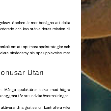
skrav. Spelare är mer benägna att delta
rderade och kan stärka deras relation till
t enkelt om att optimera spelstrategier och
elare skräddarsy sin spelupplevelse mer
Bonusar Utan
dem. Många spelaktörer lockar med högre
n noggrant för att undvika överraskningar.
tiverar dina gratissnurr, kontrollera vilka