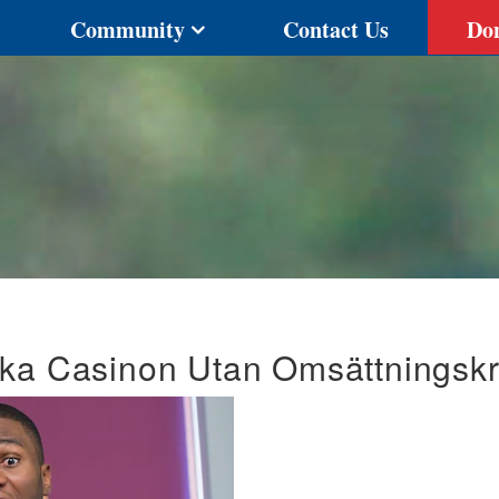
Community
Contact Us
Do
ka Casinon Utan Omsättningskr