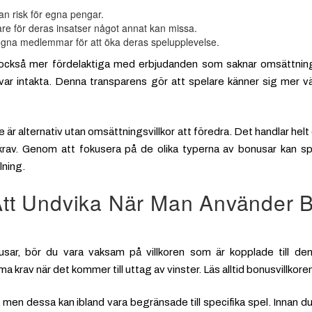
an risk för egna pengar.
re för deras insatser något annat kan missa.
trogna medlemmar för att öka deras spelupplevelse.
 också mer fördelaktiga med erbjudanden som saknar omsättning
kvar intakta. Denna transparens gör att spelare känner sig mer vä
 är alternativ utan omsättningsvillkor att föredra. Det handlar hel
krav. Genom att fokusera på de olika typerna av bonusar kan sp
lning.
 Att Undvika När Man Använder 
nusar, bör du vara vaksam på villkoren som är kopplade till 
rav när det kommer till uttag av vinster. Läs alltid bonusvillkore
men dessa kan ibland vara begränsade till specifika spel. Innan du ak