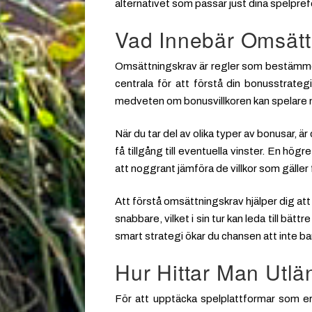
alternativet som passar just dina spelpref
Vad Innebär Omsätt
Omsättningskrav är regler som bestämmer
centrala för att förstå din bonusstrategi
medveten om bonusvillkoren kan spelare m
När du tar del av olika typer av bonusar, 
få tillgång till eventuella vinster. En hö
att noggrant jämföra de villkor som gäller 
Att förstå omsättningskrav hjälper dig att
snabbare, vilket i sin tur kan leda till b
smart strategi ökar du chansen att inte b
Hur Hittar Man Utl
För att upptäcka spelplattformar som er